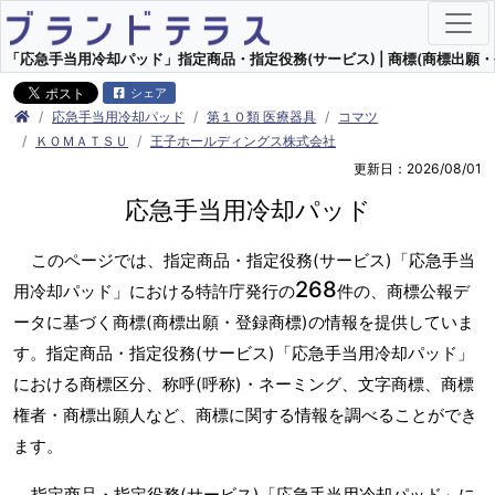
「応急手当用冷却パッド」指定商品・指定役務(サービス) | 商標(商標出願・
シェア
応急手当用冷却パッド
第１０類 医療器具
コマツ
ＫＯＭＡＴＳＵ
王子ホールディングス株式会社
更新日：2026/08/01
応急手当用冷却パッド
このページでは、指定商品・指定役務(サービス)「応急手当
268
用冷却パッド」における特許庁発行の
件の、商標公報デ
ータに基づく商標(商標出願・登録商標)の情報を提供していま
す。指定商品・指定役務(サービス)「応急手当用冷却パッド」
における商標区分、称呼(呼称)・ネーミング、文字商標、商標
権者・商標出願人など、商標に関する情報を調べることができ
ます。
指定商品・指定役務(サービス)「応急手当用冷却パッド」に