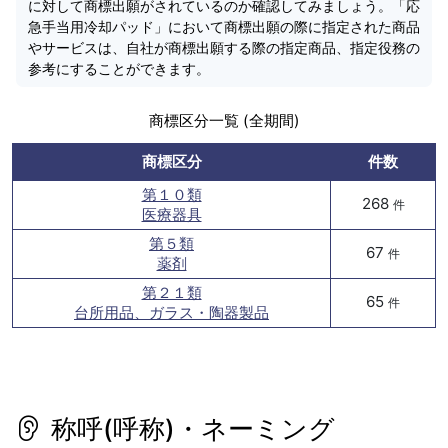
に対して商標出願がされているのか確認してみましょう。「応
急手当用冷却パッド」において商標出願の際に指定された商品
やサービスは、自社が商標出願する際の指定商品、指定役務の
参考にすることができます。
商標区分一覧 (全期間)
商標区分
件数
第１０類
268
件
医療器具
第５類
67
件
薬剤
第２１類
65
件
台所用品、ガラス・陶器製品
称呼(呼称)・ネーミング