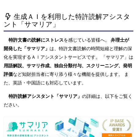
生成ＡＩを利用した特許読解アシスタ
ント「サマリア」
特許文書の読解にストレス
を感じている皆様へ。
弁理士が
開発した「サマリア」
は、特許文書読解の時間短縮と理解の深
化を実現するＡＩアシスタントサービスです。 「サマリア」は
用語解説、サマリ作成、独自分類付与、スクリーニング、発明
評価
など知財担当者に寄り添う様々な機能を提供します。 ま
た、英語・中国語にも対応しています。
特許読解アシスタント「サマリア」
の詳細は、以下をご覧く
ださい。