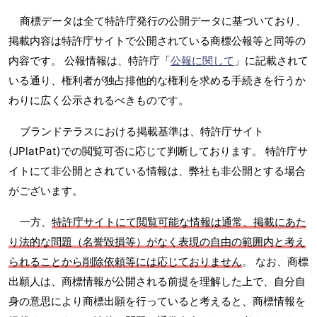
商標データは全て特許庁発行の公開データに基づいており、
掲載内容は特許庁サイトで公開されている商標公報等と同等の
内容です。 公報情報は、特許庁「
公報に関して
」に記載されて
いる通り、権利者が独占排他的な権利を求める手続きを行うか
わりに広く公示されるべきものです。
ブランドテラスにおける掲載基準は、特許庁サイト
(JPlatPat)での閲覧可否に応じて判断しております。 特許庁サ
イトにて非公開とされている情報は、弊社も非公開とする場合
がございます。
一方、
特許庁サイトにて閲覧可能な情報は通常、掲載にあた
り法的な問題（名誉毀損等）がなく表現の自由の範囲内と考え
られることから削除依頼等には応じておりません
。 なお、商標
出願人は、商標情報が公開される前提を理解した上で、自分自
身の意思により商標出願を行っていると考えると、商標情報を