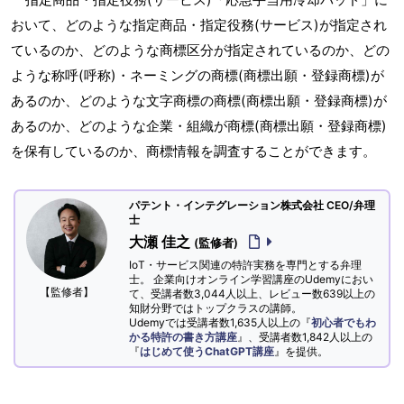
おいて、どのような指定商品・指定役務(サービス)が指定され
ているのか、どのような商標区分が指定されているのか、どの
ような称呼(呼称)・ネーミングの商標(商標出願・登録商標)が
あるのか、どのような文字商標の商標(商標出願・登録商標)が
あるのか、どのような企業・組織が商標(商標出願・登録商標)
を保有しているのか、商標情報を調査することができます。
パテント・インテグレーション株式会社 CEO/弁理
士
大瀬 佳之
(監修者)
IoT・サービス関連の特許実務を専門とする弁理
士。 企業向けオンライン学習講座のUdemyにおい
【監修者】
て、受講者数3,044人以上、レビュー数639以上の
知財分野ではトップクラスの講師。
Udemyでは受講者数1,635人以上の『
初心者でもわ
かる特許の書き方講座
』、受講者数1,842人以上の
『
はじめて使うChatGPT講座
』を提供。