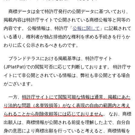
商標データは全て特許庁発行の公開データに基づいており、
掲載内容は特許庁サイトで公開されている商標公報等と同等の
内容です。 公報情報は、特許庁「
公報に関して
」に記載されて
いる通り、権利者が独占排他的な権利を求める手続きを行うか
わりに広く公示されるべきものです。
ブランドテラスにおける掲載基準は、特許庁サイト
(JPlatPat)での閲覧可否に応じて判断しております。 特許庁サ
イトにて非公開とされている情報は、弊社も非公開とする場合
がございます。
一方、
特許庁サイトにて閲覧可能な情報は通常、掲載にあた
り法的な問題（名誉毀損等）がなく表現の自由の範囲内と考え
られることから削除依頼等には応じておりません
。 なお、商標
出願人は、商標情報が公開される前提を理解した上で、自分自
身の意思により商標出願を行っていると考えると、商標情報を