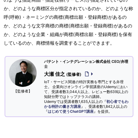
か、どのような商標区分が指定されているのか、どのような称
呼(呼称)・ネーミングの商標(商標出願・登録商標)があるの
か、どのような文字商標の商標(商標出願・登録商標)があるの
か、どのような企業・組織が商標(商標出願・登録商標)を保有
しているのか、商標情報を調査することができます。
パテント・インテグレーション株式会社 CEO/弁理
士
大瀬 佳之
(監修者)
IoT・サービス関連の特許実務を専門とする弁理
士。 企業向けオンライン学習講座のUdemyにおい
【監修者】
て、受講者数3,044人以上、レビュー数639以上の
知財分野ではトップクラスの講師。
Udemyでは受講者数1,635人以上の『
初心者でもわ
かる特許の書き方講座
』、受講者数1,842人以上の
『
はじめて使うChatGPT講座
』を提供。