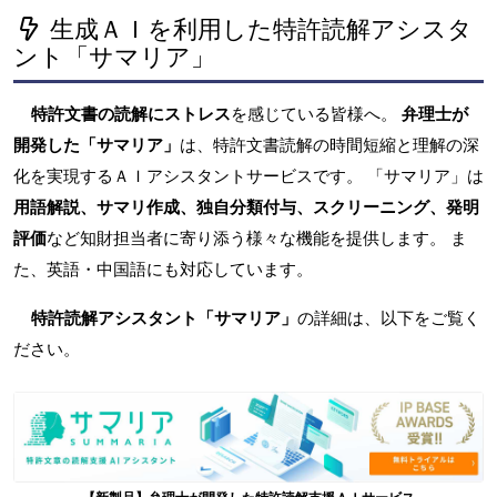
生成ＡＩを利用した特許読解アシスタ
ント「サマリア」
特許文書の読解にストレス
を感じている皆様へ。
弁理士が
開発した「サマリア」
は、特許文書読解の時間短縮と理解の深
化を実現するＡＩアシスタントサービスです。 「サマリア」は
用語解説、サマリ作成、独自分類付与、スクリーニング、発明
評価
など知財担当者に寄り添う様々な機能を提供します。 ま
た、英語・中国語にも対応しています。
特許読解アシスタント「サマリア」
の詳細は、以下をご覧く
ださい。