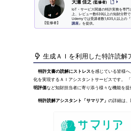
大瀬 佳之
(監修者)
IoT・サービス関連の特許実務を専門
上、レビュー数639以上の知財分野
Udemyでは受講者数1,635人以上の『
【監修者】
講座
』を提供。
生成ＡＩを利用した特許読解
特許文書の読解にストレス
を感じている皆様
化を実現するＡＩアシスタントサービスです。 
明評価
など知財担当者に寄り添う様々な機能を提
特許読解アシスタント「サマリア」
の詳細は、