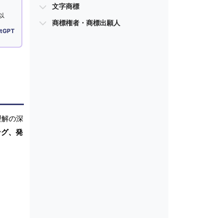
文字商標
以
商標権者・商標出願人
tGPT
理解の深
ング、発