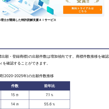
弁理士が開発した特許読解支援ＡＩサービス
標(商標出願・登録商標)の出願件数は増加傾向です。商標件数推移を確
ィを確認することができます。
(2020-2025年)の出願件数推移
件数
前年比
15
7.1
件
%
14
55.6
件
%