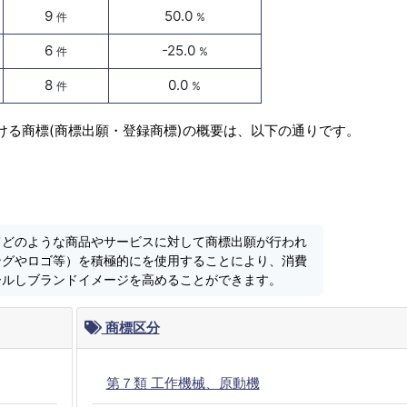
9
50.0
件
%
6
-25.0
件
%
8
0.0
件
%
ける商標(商標出願・登録商標)の概要は、以下の通りです。
てどのような商品やサービスに対して商標出願が行われ
ングやロゴ等）を積極的にを使用することにより、消費
ールしブランドイメージを高めることができます。
商標区分
第７類 工作機械、原動機