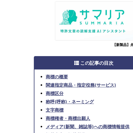
【新製品】
この記事の目次
商標の概要
関連指定商品・指定役務(サービス)
商標区分
称呼(呼称)・ネーミング
文字商標
商標権者・商標出願人
メディア(新聞、雑誌等)への商標情報提供