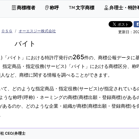
商標権者
称呼
文字商標
弁理士・特許
ＯＳＧ
オーエスジー株式会社
更新日：2026
バイト
265
ス)「バイト」における特許庁発行の
件の、商標公報データに
。指定商品・指定役務(サービス)「バイト」における商標区分、称呼
願人など、商標に関する情報を調べることができます。
いて、どのような指定商品・指定役務(サービス)が指定されている
うな称呼(呼称)・ネーミングの商標(商標出願・登録商標)がある
があるのか、どのような企業・組織が商標(商標出願・登録商標)を
。
 CEO/弁理士