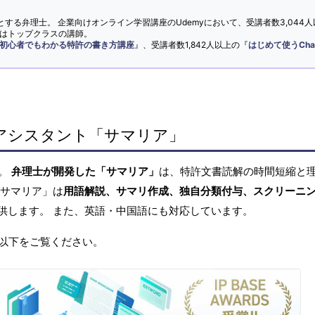
とする弁理士。 企業向けオンライン学習講座のUdemyにおいて、受講者数3,044人
ではトップクラスの講師。
初心者でもわかる特許の書き方講座
』、受講者数1,842人以上の『
はじめて使うCha
アシスタント「サマリア」
へ。
弁理士が開発した「サマリア」
は、特許文書読解の時間短縮と
「サマリア」は
用語解説、サマリ作成、独自分類付与、スクリーニ
供します。 また、英語・中国語にも対応しています。
以下をご覧ください。