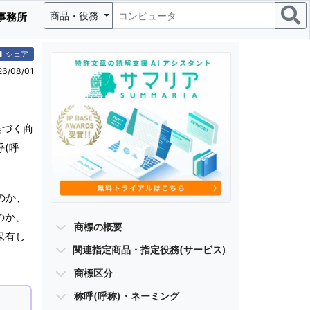
商品・役務
事務所
シェア
/08/01
基づく商
(呼
のか、
のか、
商標の概要
保有し
関連指定商品・指定役務(サービス)
商標区分
称呼(呼称)・ネーミング