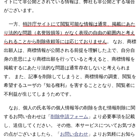
イトにて非公開とされている情報は、弊社も非公開とする場合
がございます。
一方、
特許庁サイトにて閲覧可能な情報は通常、掲載にあた
り法的な問題（名誉毀損等）がなく表現の自由の範囲内と考え
られることから削除依頼等には応じておりません
。 なお、商標
出願人は、商標情報が公開される前提を理解した上で、自分自
身の意思により商標出願を行っていると考えると、商標情報を
掲載するにあたり法的な問題は通常存在しないと考えられま
す。 また、記事を削除してしまうと、商標情報の調査、閲覧を
希望するユーザの『知る権利』を害することとなり、閲覧者に
不利益が生じてしまうためです。
なお、個人の氏名等の個人情報等の削除を含む情報削除に関
するお問い合わせは「
削除申請フォーム
」より必要事項を記載
し、送信してください。 その他、本サービスについてお気づき
の点がございましたら、「
お問い合わせ
」よりお気軽にお知ら