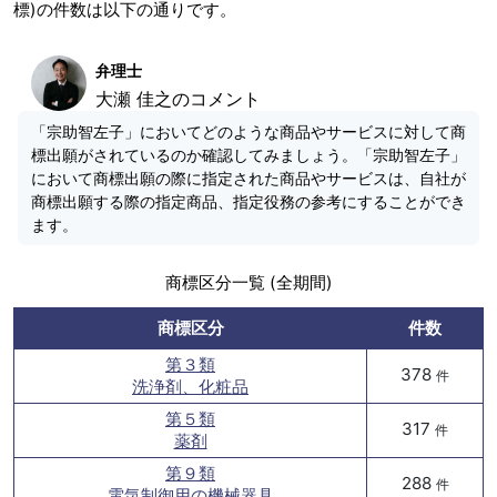
標)の件数は以下の通りです。
弁理士
大瀬 佳之のコメント
「宗助智左子」においてどのような商品やサービスに対して商
標出願がされているのか確認してみましょう。「宗助智左子」
において商標出願の際に指定された商品やサービスは、自社が
商標出願する際の指定商品、指定役務の参考にすることができ
ます。
商標区分一覧 (全期間)
商標区分
件数
第３類
378
件
洗浄剤、化粧品
第５類
317
件
薬剤
第９類
288
件
電気制御用の機械器具