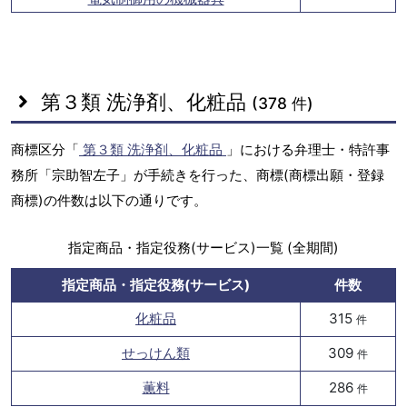
第３類 洗浄剤、化粧品
(378 件)
商標区分「
第３類 洗浄剤、化粧品
」における弁理士・特許事
務所「宗助智左子」が手続きを行った、商標(商標出願・登録
商標)の件数は以下の通りです。
指定商品・指定役務(サービス)一覧 (全期間)
指定商品・指定役務(サービス)
件数
化粧品
315
件
せっけん類
309
件
薫料
286
件