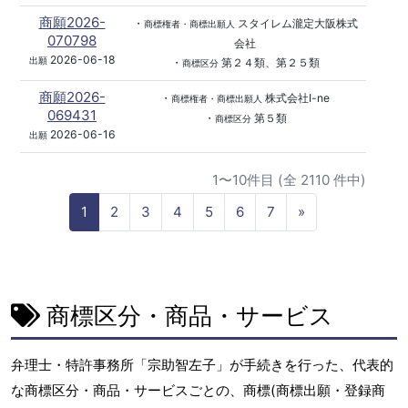
商願2026-
・
スタイレム瀧定大阪株式
商標権者・商標出願人
070798
会社
2026-06-18
出願
・
第２４類、第２５類
商標区分
商願2026-
・
株式会社I-ne
商標権者・商標出願人
069431
・
第５類
商標区分
2026-06-16
出願
1〜10件目 (全 2110 件中)
N
1
2
3
4
5
6
7
»
e
x
t
商標区分・商品・サービス
弁理士・特許事務所「宗助智左子」が手続きを行った、代表的
な商標区分・商品・サービスごとの、商標(商標出願・登録商