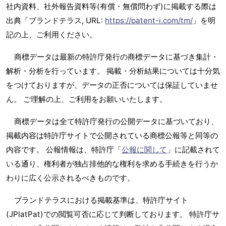
社内資料、社外報告資料等(有償・無償問わず)に掲載する際は
出典「ブランドテラス, URL:
https://patent-i.com/tm/
」を明
記の上、ご利用ください。
商標データは最新の特許庁発行の商標データに基づき集計・
解析・分析を行っています。 掲載・分析結果については十分気
をつけておりますが、データの正否については保証していませ
ん。 ご理解の上、ご利用をお願いいたします。
商標データは全て特許庁発行の公開データに基づいており、
掲載内容は特許庁サイトで公開されている商標公報等と同等の
内容です。 公報情報は、特許庁「
公報に関して
」に記載されて
いる通り、権利者が独占排他的な権利を求める手続きを行うか
わりに広く公示されるべきものです。
ブランドテラスにおける掲載基準は、特許庁サイト
(JPlatPat)での閲覧可否に応じて判断しております。 特許庁サ