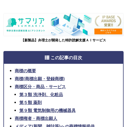
【新製品】弁理士が開発した特許読解支援ＡＩサービス
この記事の目次
商標の概要
商標(商標出願・登録商標)
商標区分・商品・サービス
第３類 洗浄剤、化粧品
第５類 薬剤
第９類 電気制御用の機械器具
商標権者・商標出願人
メディア(新聞、雑誌等)への商標情報提供