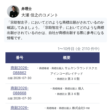
弁理士
大瀬 佳之のコメント
「宗助智左子」においてどのような商標出願がされているのか
確認してみましょう。「宗助智左子」においてどのような商標
出願がされているのかは、自社が商標出願する際に参考になる
情報です。
1〜10件目 (全 2110 件中)
番号
概要
商願2026-
・
サムヤンラウンドスクエ
商標権者・商標出願人
088862
アインコーポレイテッド
2026-07-30
出願
・
第３０類
商標区分
商願2026-
・
個人
商標権者・商標出願人
088668
・
第３６類
商標区分
2026-07-30
出願
商願2026-
・
株式会社I-ne
商標権者・商標出願人