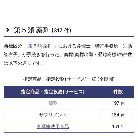
第５類 薬剤
(317 件)
商標区分「
第５類 薬剤
」における弁理士・特許事務所「宗助
智左子」が手続きを行った、商標(商標出願・登録商標)の件数
は以下の通りです。
指定商品・指定役務(サービス)一覧 (全期間)
指定商品・指定役務(サービス)
件数
薬剤
197
件
サプリメント
164
件
食餌療法用食品
151
件