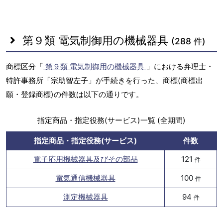
第９類 電気制御用の機械器具
(288 件)
商標区分「
第９類 電気制御用の機械器具
」における弁理士・
特許事務所「宗助智左子」が手続きを行った、商標(商標出
願・登録商標)の件数は以下の通りです。
指定商品・指定役務(サービス)一覧 (全期間)
指定商品・指定役務(サービス)
件数
電子応用機械器具及びその部品
121
件
電気通信機械器具
100
件
測定機械器具
94
件