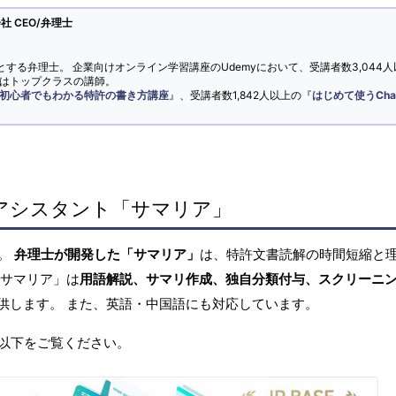
 CEO/弁理士
とする弁理士。 企業向けオンライン学習講座のUdemyにおいて、受講者数3,044人
ではトップクラスの講師。
初心者でもわかる特許の書き方講座
』、受講者数1,842人以上の『
はじめて使うCha
アシスタント「サマリア」
へ。
弁理士が開発した「サマリア」
は、特許文書読解の時間短縮と
「サマリア」は
用語解説、サマリ作成、独自分類付与、スクリーニ
供します。 また、英語・中国語にも対応しています。
以下をご覧ください。