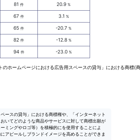
81
20.9
件
%
67
3.1
件
%
65
-20.7
件
%
82
-12.8
件
%
94
-23.0
件
%
ットのホームページにおける広告用スペースの貸与」における商標(
スペースの貸与」における商標権や、「インターネット
においてどのような商品やサービスに対して商標出願が
ネーミングやロゴ等）を積極的にを使用することによ
的にアピールしブランドイメージを高めることができま