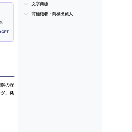
文字商標
商標権者・商標出願人
以
tGPT
理解の深
ング、発