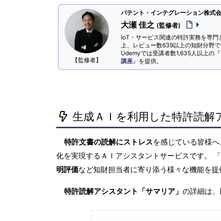
パテント・インテグレーション株式会社
大瀬 佳之
(監修者)
IoT・サービス関連の特許実務を専門
上、レビュー数639以上の知財分野
Udemyでは受講者数1,635人以上の『
【監修者】
講座
』を提供。
生成ＡＩを利用した特許読解
特許文書の読解にストレス
を感じている皆様
化を実現するＡＩアシスタントサービスです。 
明評価
など知財担当者に寄り添う様々な機能を提
特許読解アシスタント「サマリア」
の詳細は、