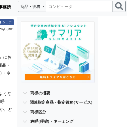
商品・役務
事務所
シェア
/08/01
」にお
商品・
)・ネ
商標の概要
ような
(呼
関連指定商品・指定役務(サービス)
のか、ど
商標区分
称呼(呼称)・ネーミング