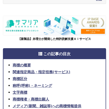
【新製品】弁理士が開発した特許読解支援ＡＩサービス
この記事の目次
商標の概要
関連指定商品・指定役務(サービス)
商標区分
称呼(呼称)・ネーミング
文字商標
商標権者・商標出願人
メディア(新聞、雑誌等)への商標情報提供