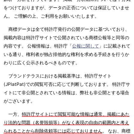
をつけておりますが、データの正否については保証していませ
ん。 ご理解の上、ご利用をお願いいたします。
商標データは全て特許庁発行の公開データに基づいており、
掲載内容は特許庁サイトで公開されている商標公報等と同等の
内容です。 公報情報は、特許庁「
公報に関して
」に記載されて
いる通り、権利者が独占排他的な権利を求める手続きを行うか
わりに広く公示されるべきものです。
ブランドテラスにおける掲載基準は、特許庁サイト
(JPlatPat)での閲覧可否に応じて判断しております。 特許庁サ
イトにて非公開とされている情報は、弊社も非公開とする場合
がございます。
一方、
特許庁サイトにて閲覧可能な情報は通常、掲載にあた
り法的な問題（名誉毀損等）がなく表現の自由の範囲内と考え
られることから削除依頼等には応じておりません
。 なお、商標