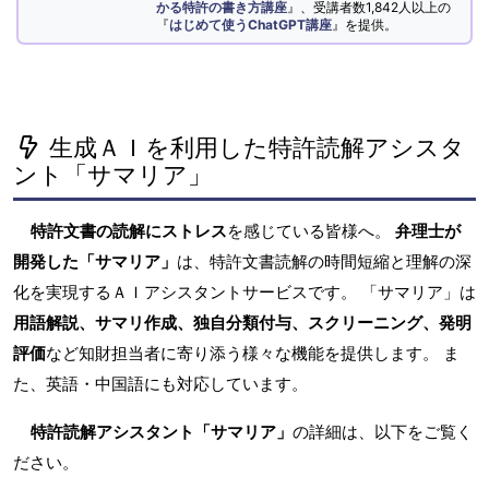
かる特許の書き方講座
』、受講者数1,842人以上の
『
はじめて使うChatGPT講座
』を提供。
生成ＡＩを利用した特許読解アシスタ
ント「サマリア」
特許文書の読解にストレス
を感じている皆様へ。
弁理士が
開発した「サマリア」
は、特許文書読解の時間短縮と理解の深
化を実現するＡＩアシスタントサービスです。 「サマリア」は
用語解説、サマリ作成、独自分類付与、スクリーニング、発明
評価
など知財担当者に寄り添う様々な機能を提供します。 ま
た、英語・中国語にも対応しています。
特許読解アシスタント「サマリア」
の詳細は、以下をご覧く
ださい。