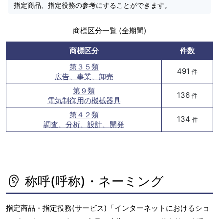
指定商品、指定役務の参考にすることができます。
商標区分一覧 (全期間)
商標区分
件数
第３５類
491
件
広告、事業、卸売
第９類
136
件
電気制御用の機械器具
第４２類
134
件
調査、分析、設計、開発
称呼(呼称)・ネーミング
指定商品・指定役務(サービス)「インターネットにおけるショ