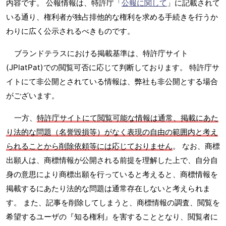
内容です。 公報情報は、特許庁「
公報に関して
」に記載されて
いる通り、権利者が独占排他的な権利を求める手続きを行うか
わりに広く公示されるべきものです。
ブランドテラスにおける掲載基準は、特許庁サイト
(JPlatPat)での閲覧可否に応じて判断しております。 特許庁サ
イトにて非公開とされている情報は、弊社も非公開とする場合
がございます。
一方、
特許庁サイトにて閲覧可能な情報は通常、掲載にあた
り法的な問題（名誉毀損等）がなく表現の自由の範囲内と考え
られることから削除依頼等には応じておりません
。 なお、商標
出願人は、商標情報が公開される前提を理解した上で、自分自
身の意思により商標出願を行っていると考えると、商標情報を
掲載するにあたり法的な問題は通常存在しないと考えられま
す。 また、記事を削除してしまうと、商標情報の調査、閲覧を
希望するユーザの『知る権利』を害することとなり、閲覧者に