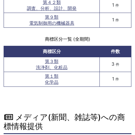
第４２類
1
件
調査、分析、設計、開発
第９類
1
件
電気制御用の機械器具
商標区分一覧 (全期間)
商標区分
件数
第３類
3
件
洗浄剤、化粧品
第１類
1
件
化学品
メディア(新聞、雑誌等)への商
標情報提供