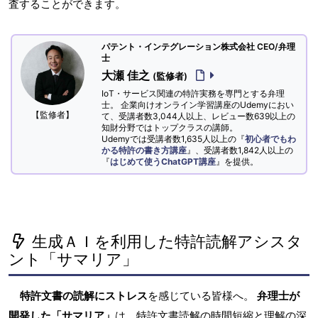
査することができます。
パテント・インテグレーション株式会社 CEO/弁理
士
大瀬 佳之
(監修者)
IoT・サービス関連の特許実務を専門とする弁理
士。 企業向けオンライン学習講座のUdemyにおい
【監修者】
て、受講者数3,044人以上、レビュー数639以上の
知財分野ではトップクラスの講師。
Udemyでは受講者数1,635人以上の『
初心者でもわ
かる特許の書き方講座
』、受講者数1,842人以上の
『
はじめて使うChatGPT講座
』を提供。
生成ＡＩを利用した特許読解アシスタ
ント「サマリア」
特許文書の読解にストレス
を感じている皆様へ。
弁理士が
開発した「サマリア」
は、特許文書読解の時間短縮と理解の深