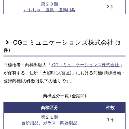
第２８類
2
件
おもちゃ、遊戯・運動用具
CGコミュニケーションズ株式会社
(3
件)
商標権者・商標出願人「
CGコミュニケーションズ株式会社
」
が保有する、住所「天沼町(大宮区)」における商標(商標出願・
登録商標)の件数は以下の通りです。
商標区分一覧 (全期間)
商標区分
件数
第２１類
1
件
台所用品、ガラス・陶器製品