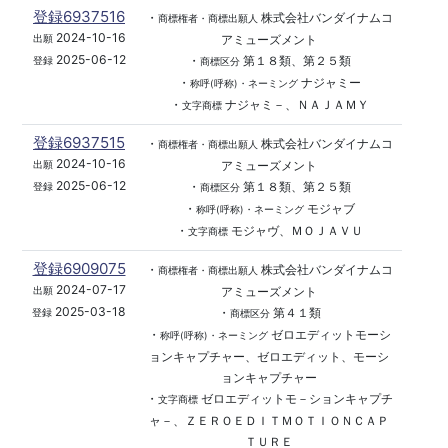
登録6937516
・
株式会社バンダイナムコ
商標権者・商標出願人
2024-10-16
アミューズメント
出願
2025-06-12
・
第１８類、第２５類
登録
商標区分
・
ナジャミー
称呼(呼称)・ネーミング
・
ナジャミ－、ＮＡＪＡＭＹ
文字商標
登録6937515
・
株式会社バンダイナムコ
商標権者・商標出願人
2024-10-16
アミューズメント
出願
2025-06-12
・
第１８類、第２５類
登録
商標区分
・
モジャブ
称呼(呼称)・ネーミング
・
モジャヴ、ＭＯＪＡＶＵ
文字商標
登録6909075
・
株式会社バンダイナムコ
商標権者・商標出願人
2024-07-17
アミューズメント
出願
2025-03-18
・
第４１類
登録
商標区分
・
ゼロエディットモーシ
称呼(呼称)・ネーミング
ョンキャプチャー、ゼロエディット、モーシ
ョンキャプチャー
・
ゼロエディットモ－ションキャプチ
文字商標
ャ－、ＺＥＲＯＥＤＩＴＭＯＴＩＯＮＣＡＰ
ＴＵＲＥ