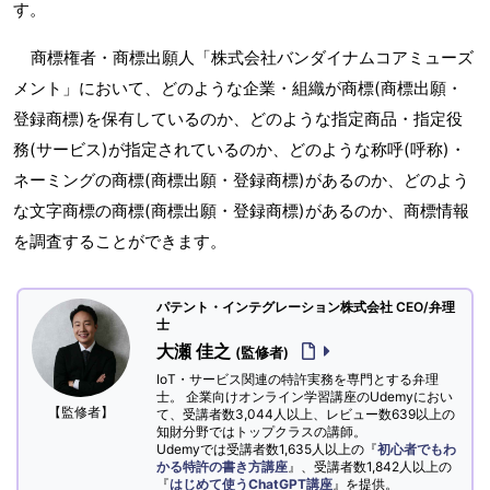
す。
商標権者・商標出願人「株式会社バンダイナムコアミューズ
メント」において、どのような企業・組織が商標(商標出願・
登録商標)を保有しているのか、どのような指定商品・指定役
務(サービス)が指定されているのか、どのような称呼(呼称)・
ネーミングの商標(商標出願・登録商標)があるのか、どのよう
な文字商標の商標(商標出願・登録商標)があるのか、商標情報
を調査することができます。
パテント・インテグレーション株式会社 CEO/弁理
士
大瀬 佳之
(監修者)
IoT・サービス関連の特許実務を専門とする弁理
士。 企業向けオンライン学習講座のUdemyにおい
【監修者】
て、受講者数3,044人以上、レビュー数639以上の
知財分野ではトップクラスの講師。
Udemyでは受講者数1,635人以上の『
初心者でもわ
かる特許の書き方講座
』、受講者数1,842人以上の
『
はじめて使うChatGPT講座
』を提供。