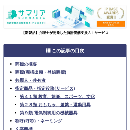
【新製品】弁理士が開発した特許読解支援ＡＩサービス
この記事の目次
商標の概要
商標(商標出願・登録商標)
共願人・共有者
指定商品・指定役務(サービス)
第４１類 教育、娯楽、スポーツ、文化
第２８類 おもちゃ、遊戯・運動用具
第９類 電気制御用の機械器具
称呼(呼称)・ネーミング
文字商標