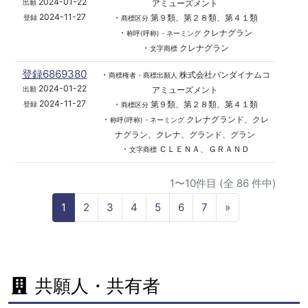
2024-01-22
アミューズメント
出願
2024-11-27
・
第９類、第２８類、第４１類
登録
商標区分
・
クレナグラン
称呼(呼称)・ネーミング
・
クレナグラン
文字商標
登録6869380
・
株式会社バンダイナムコ
商標権者・商標出願人
2024-01-22
アミューズメント
出願
2024-11-27
・
第９類、第２８類、第４１類
登録
商標区分
・
クレナグランド、クレ
称呼(呼称)・ネーミング
ナグラン、クレナ、グランド、グラン
・
ＣＬＥＮＡ、ＧＲＡＮＤ
文字商標
1〜10件目 (全 86 件中)
N
1
2
3
4
5
6
7
»
e
x
t
共願人・共有者