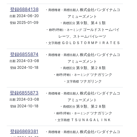
登録6884138
・
株式会社バンダイナムコ
商標権者・商標出願人
2024-06-20
アミューズメント
出願
2025-01-09
・
第９類、第４１類
登録
商標区分
・
ゴールドストームパイ
称呼(呼称)・ネーミング
レーツ、ストームパイレーツ
・
ＧＯＬＤＳＴＯＲＭＰＩＲＡＴＥＳ
文字商標
登録6855874
・
株式会社バンダイナムコ
商標権者・商標出願人
2024-03-08
アミューズメント
出願
2024-10-18
・
第９類、第２８類
登録
商標区分
・
ツナガリンク
称呼(呼称)・ネーミング
・
ツナガリンク
文字商標
登録6855873
・
株式会社バンダイナムコ
商標権者・商標出願人
2024-03-08
アミューズメント
出願
2024-10-18
・
第９類、第２８類
登録
商標区分
・
ツナガリンク
称呼(呼称)・ネーミング
・
ＴＳＵＮＡＧＡＬＩＮＫ
文字商標
登録6869381
・
株式会社バンダイナムコ
商標権者・商標出願人