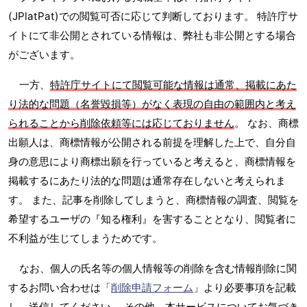
(JPlatPat)での閲覧可否に応じて判断しております。 特許庁サ
イトにて非公開とされている情報は、弊社も非公開とする場合
がございます。
一方、
特許庁サイトにて閲覧可能な情報は通常、掲載にあた
り法的な問題（名誉毀損等）がなく表現の自由の範囲内と考え
られることから削除依頼等には応じておりません
。 なお、商標
出願人は、商標情報が公開される前提を理解した上で、自分自
身の意思により商標出願を行っていると考えると、商標情報を
掲載するにあたり法的な問題は通常存在しないと考えられま
す。 また、記事を削除してしまうと、商標情報の調査、閲覧を
希望するユーザの『知る権利』を害することとなり、閲覧者に
不利益が生じてしまうためです。
なお、個人の氏名等の個人情報等の削除を含む情報削除に関
するお問い合わせは「
削除申請フォーム
」より必要事項を記載
し、送信してください。 その他、本サービスについてお気づき