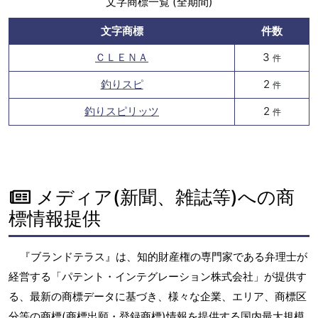
文字商標一覧 (全期間)
文字商標
件数
ＣＬＥＮＡ
3
件
釣りスピ
2
件
釣りスピリッツ
2
件
メディア(新聞、雑誌等)への商
標情報提供
『ブランドテラス』は、知的財産権の専門家である弁理士が
経営する「パテント・インテグレーション株式会社」が提供す
る、最新の商標データに基づき、様々な企業、エリア、商標区
分等の商標(商標出願・登録商標)情報を提供する国内最大規模