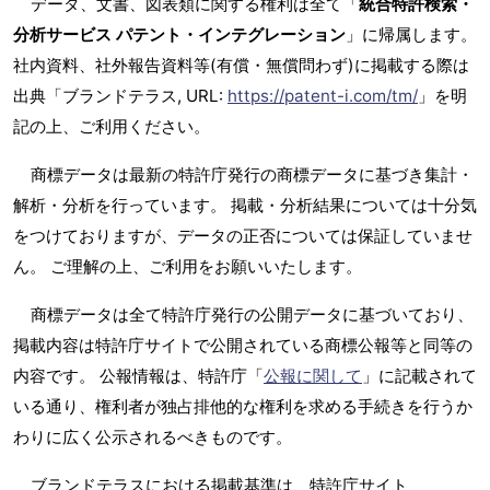
データ、文書、図表類に関する権利は全て「
統合特許検索・
分析サービス パテント・インテグレーション
」に帰属します。
社内資料、社外報告資料等(有償・無償問わず)に掲載する際は
出典「ブランドテラス, URL:
https://patent-i.com/tm/
」を明
記の上、ご利用ください。
商標データは最新の特許庁発行の商標データに基づき集計・
解析・分析を行っています。 掲載・分析結果については十分気
をつけておりますが、データの正否については保証していませ
ん。 ご理解の上、ご利用をお願いいたします。
商標データは全て特許庁発行の公開データに基づいており、
掲載内容は特許庁サイトで公開されている商標公報等と同等の
内容です。 公報情報は、特許庁「
公報に関して
」に記載されて
いる通り、権利者が独占排他的な権利を求める手続きを行うか
わりに広く公示されるべきものです。
ブランドテラスにおける掲載基準は、特許庁サイト