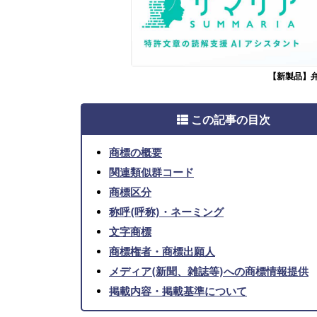
【新製品】
この記事の目次
商標の概要
関連類似群コード
商標区分
称呼(呼称)・ネーミング
文字商標
商標権者・商標出願人
メディア(新聞、雑誌等)への商標情報提供
掲載内容・掲載基準について