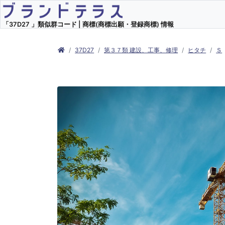
「37D27 」類似群コード | 商標(商標出願・登録商標) 情報
37D27
第３７類 建設、工事、修理
ヒタチ
Ｓ