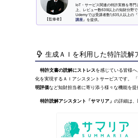
IoT・サービス関連の特許実務を専門
上、レビュー数639以上の知財分野
Udemyでは受講者数1,635人以上の『
【監修者】
講座
』を提供。
生成ＡＩを利用した特許読解
特許文書の読解にストレス
を感じている皆様
化を実現するＡＩアシスタントサービスです。 
明評価
など知財担当者に寄り添う様々な機能を提
特許読解アシスタント「サマリア」
の詳細は、