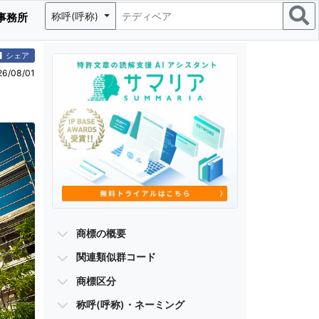
称呼(呼称)
事務所
シェア
/08/01
商標の概要
関連類似群コード
商標区分
称呼(呼称)・ネーミング