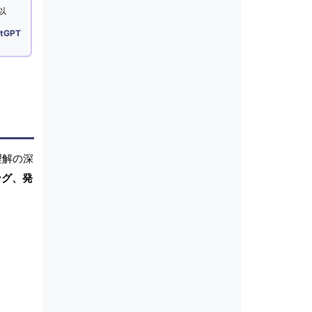
以
tGPT
理解の深
ング、発