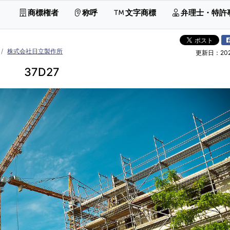
商標権者
称呼
文字商標
弁理士・特許
株式会社日立製作所
更新日：2026
37D27