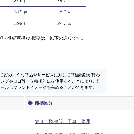
346
-8.7
件
%
379
-5.0
件
%
399
24.3
件
%
出願・登録商標)の概要は、以下の通りです。
においてどのような商品やサービスに対して商標出願が行わ
ミングやロゴ等）を積極的にを使用することにより、消
ピールしブランドイメージを高めることができます。
商標区分
第３７類 建設、工事、修理