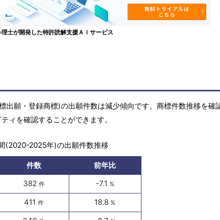
弁理士が開発した特許読解支援ＡＩサービス
の商標(商標出願・登録商標)の出願件数は減少傾向です。商標件数推移を確
ィビティを確認することができます。
(2020-2025年)の出願件数推移
件数
前年比
382
-7.1
件
%
411
18.8
件
%