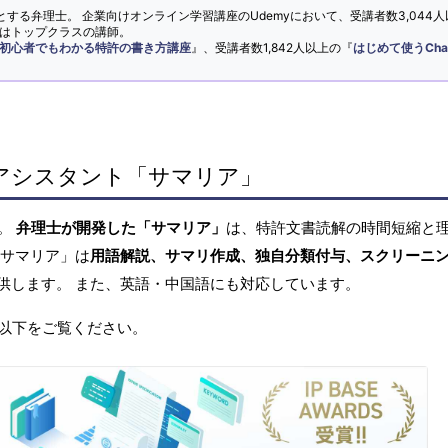
とする弁理士。 企業向けオンライン学習講座のUdemyにおいて、受講者数3,044人
ではトップクラスの講師。
初心者でもわかる特許の書き方講座
』、受講者数1,842人以上の『
はじめて使うCha
アシスタント「サマリア」
へ。
弁理士が開発した「サマリア」
は、特許文書読解の時間短縮と
「サマリア」は
用語解説、サマリ作成、独自分類付与、スクリーニ
供します。 また、英語・中国語にも対応しています。
以下をご覧ください。