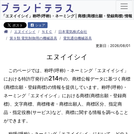
「エヌイイシイ」称呼(呼称)・ネーミング | 商標(商標出願・登録商標) 情報
シェア
エヌイイシイ
ＮＥＣ
日本電気株式会社
第９類 電気制御用の機械器具
電気通信機械器具
更新日：2026/08/01
エヌイイシイ
このページでは、称呼(呼称)・ネーミング「エヌイイシイ」
214
における特許庁発行の
件の、商標公報データに基づく商標
(商標出願・登録商標)の情報を提供しています。称呼(呼称)・
ネーミング「エヌイイシイ」における商標(商標出願・登録商
標)、文字商標、商標権者・商標出願人、商標区分、指定商
品・指定役務(サービス)など、商標に関する情報を調べること
ができます。
称呼(呼称)・ネーミング「エヌイイシイ」において、どのよ