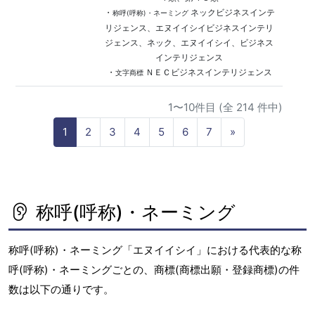
・
ネックビジネスインテ
称呼(呼称)・ネーミング
リジェンス、エヌイイシイビジネスインテリ
ジェンス、ネック、エヌイイシイ、ビジネス
インテリジェンス
・
ＮＥＣビジネスインテリジェンス
文字商標
1〜10件目 (全 214 件中)
N
1
2
3
4
5
6
7
»
e
x
t
称呼(呼称)・ネーミング
称呼(呼称)・ネーミング「エヌイイシイ」における代表的な称
呼(呼称)・ネーミングごとの、商標(商標出願・登録商標)の件
数は以下の通りです。