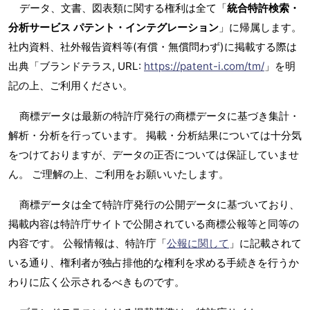
データ、文書、図表類に関する権利は全て「
統合特許検索・
分析サービス パテント・インテグレーション
」に帰属します。
社内資料、社外報告資料等(有償・無償問わず)に掲載する際は
出典「ブランドテラス, URL:
https://patent-i.com/tm/
」を明
記の上、ご利用ください。
商標データは最新の特許庁発行の商標データに基づき集計・
解析・分析を行っています。 掲載・分析結果については十分気
をつけておりますが、データの正否については保証していませ
ん。 ご理解の上、ご利用をお願いいたします。
商標データは全て特許庁発行の公開データに基づいており、
掲載内容は特許庁サイトで公開されている商標公報等と同等の
内容です。 公報情報は、特許庁「
公報に関して
」に記載されて
いる通り、権利者が独占排他的な権利を求める手続きを行うか
わりに広く公示されるべきものです。