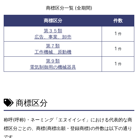
商標区分一覧 (全期間)
商標区分
件数
第３５類
1
件
広告、事業、卸売
第７類
1
件
工作機械、原動機
第９類
1
件
電気制御用の機械器具
商標区分
称呼(呼称)・ネーミング「エヌイイシイ」における代表的な商
標区分ごとの、商標(商標出願・登録商標)の件数は以下の通り
です。