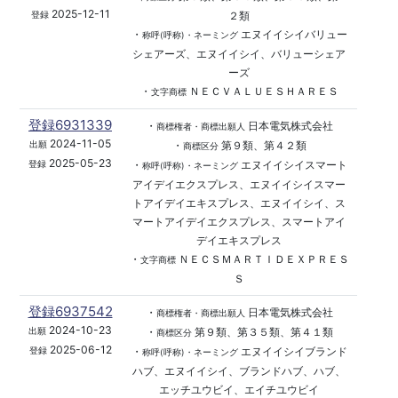
2025-12-11
２類
登録
・
エヌイイシイバリュー
称呼(呼称)・ネーミング
シェアーズ、エヌイイシイ、バリューシェア
ーズ
・
ＮＥＣＶＡＬＵＥＳＨＡＲＥＳ
文字商標
登録6931339
・
日本電気株式会社
商標権者・商標出願人
2024-11-05
・
第９類、第４２類
出願
商標区分
2025-05-23
・
エヌイイシイスマート
登録
称呼(呼称)・ネーミング
アイデイエクスプレス、エヌイイシイスマー
トアイデイエキスプレス、エヌイイシイ、ス
マートアイデイエクスプレス、スマートアイ
デイエキスプレス
・
ＮＥＣＳＭＡＲＴＩＤＥＸＰＲＥＳ
文字商標
Ｓ
登録6937542
・
日本電気株式会社
商標権者・商標出願人
2024-10-23
・
第９類、第３５類、第４１類
出願
商標区分
2025-06-12
・
エヌイイシイブランド
登録
称呼(呼称)・ネーミング
ハブ、エヌイイシイ、ブランドハブ、ハブ、
エッチユウビイ、エイチユウビイ