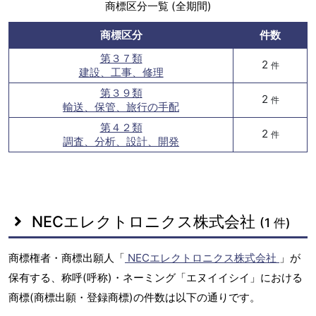
商標区分一覧 (全期間)
商標区分
件数
第３７類
2
件
建設、工事、修理
第３９類
2
件
輸送、保管、旅行の手配
第４２類
2
件
調査、分析、設計、開発
NECエレクトロニクス株式会社
(1 件)
商標権者・商標出願人「
NECエレクトロニクス株式会社
」が
保有する、称呼(呼称)・ネーミング「エヌイイシイ」における
商標(商標出願・登録商標)の件数は以下の通りです。