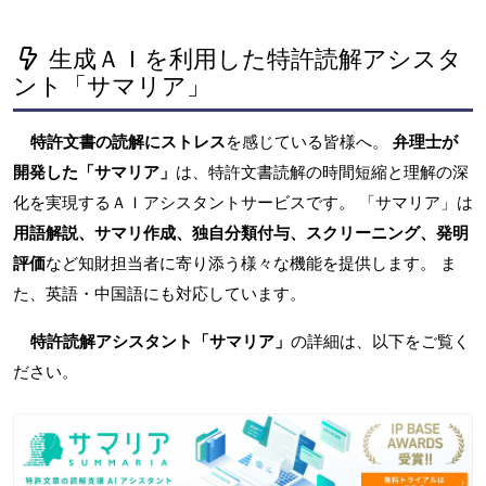
生成ＡＩを利用した特許読解アシスタ
ント「サマリア」
特許文書の読解にストレス
を感じている皆様へ。
弁理士が
開発した「サマリア」
は、特許文書読解の時間短縮と理解の深
化を実現するＡＩアシスタントサービスです。 「サマリア」は
用語解説、サマリ作成、独自分類付与、スクリーニング、発明
評価
など知財担当者に寄り添う様々な機能を提供します。 ま
た、英語・中国語にも対応しています。
特許読解アシスタント「サマリア」
の詳細は、以下をご覧く
ださい。