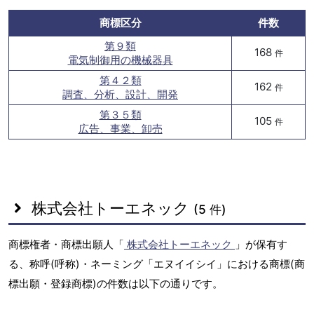
商標区分
件数
第９類
168
件
電気制御用の機械器具
第４２類
162
件
調査、分析、設計、開発
第３５類
105
件
広告、事業、卸売
株式会社トーエネック
(5 件)
商標権者・商標出願人「
株式会社トーエネック
」が保有す
る、称呼(呼称)・ネーミング「エヌイイシイ」における商標(商
標出願・登録商標)の件数は以下の通りです。