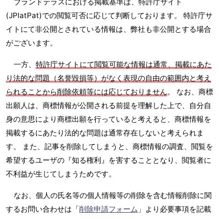
ブランドテラスにおける掲載基準は、特許庁サイト
(JPlatPat)での閲覧可否に応じて判断しております。 特許庁サ
イトにて非公開とされている情報は、弊社も非公開とする場合
がございます。
一方、
特許庁サイトにて閲覧可能な情報は通常、掲載にあた
り法的な問題（名誉毀損等）がなく表現の自由の範囲内と考え
られることから削除依頼等には応じておりません
。 なお、商標
出願人は、商標情報が公開される前提を理解した上で、自分自
身の意思により商標出願を行っていると考えると、商標情報を
掲載するにあたり法的な問題は通常存在しないと考えられま
す。 また、記事を削除してしまうと、商標情報の調査、閲覧を
希望するユーザの『知る権利』を害することとなり、閲覧者に
不利益が生じてしまうためです。
なお、個人の氏名等の個人情報等の削除を含む情報削除に関
するお問い合わせは「
削除申請フォーム
」より必要事項を記載