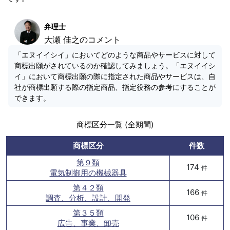
弁理士
大瀬 佳之のコメント
「エヌイイシイ」においてどのような商品やサービスに対して
商標出願がされているのか確認してみましょう。「エヌイイシ
イ」において商標出願の際に指定された商品やサービスは、自
社が商標出願する際の指定商品、指定役務の参考にすることが
できます。
商標区分一覧 (全期間)
商標区分
件数
第９類
174
件
電気制御用の機械器具
第４２類
166
件
調査、分析、設計、開発
第３５類
106
件
広告、事業、卸売