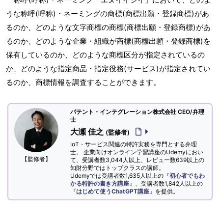
うな称呼(呼称)・ネーミングの商標(商標出願・登録商標)があ
るのか、どのような文字商標の商標(商標出願・登録商標)があ
るのか、どのような企業・組織が商標(商標出願・登録商標)を
保有しているのか、どのような商標区分が指定されているの
か、どのような指定商品・指定役務(サービス)が指定されてい
るのか、商標情報を調査することができます。
パテント・インテグレーション株式会社 CEO/弁理
士
大瀬 佳之
(監修者)
IoT・サービス関連の特許実務を専門とする弁理
士。 企業向けオンライン学習講座のUdemyにおい
【監修者】
て、受講者数3,044人以上、レビュー数639以上の
知財分野ではトップクラスの講師。
Udemyでは受講者数1,635人以上の『
初心者でもわ
かる特許の書き方講座
』、受講者数1,842人以上の
『
はじめて使うChatGPT講座
』を提供。