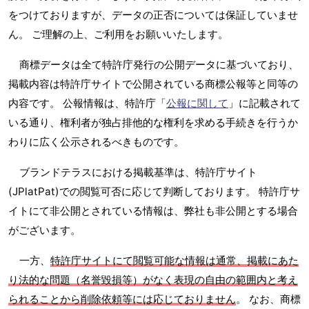
をつけておりますが、データの正否については保証していませ
ん。 ご理解の上、ご利用をお願いいたします。
商標データは全て特許庁発行の公開データに基づいており、
掲載内容は特許庁サイトで公開されている商標公報等と同等の
内容です。 公報情報は、特許庁「
公報に関して
」に記載されて
いる通り、権利者が独占排他的な権利を求める手続きを行うか
わりに広く公示されるべきものです。
ブランドテラスにおける掲載基準は、特許庁サイト
(JPlatPat)での閲覧可否に応じて判断しております。 特許庁サ
イトにて非公開とされている情報は、弊社も非公開とする場合
がございます。
一方、
特許庁サイトにて閲覧可能な情報は通常、掲載にあた
り法的な問題（名誉毀損等）がなく表現の自由の範囲内と考え
られることから削除依頼等には応じておりません
。 なお、商標