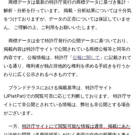
商標データは最新の特許庁発行の商標データに基づき集計・
解析・分析を行っています。 掲載・分析結果については十分気
をつけておりますが、データの正否については保証していませ
ん。 ご理解の上、ご利用をお願いいたします。
商標データは全て特許庁発行の公開データに基づいており、
掲載内容は特許庁サイトで公開されている商標公報等と同等の
内容です。 公報情報は、特許庁「
公報に関して
」に記載されて
いる通り、権利者が独占排他的な権利を求める手続きを行うか
わりに広く公示されるべきものです。
ブランドテラスにおける掲載基準は、特許庁サイト
(JPlatPat)での閲覧可否に応じて判断しております。 特許庁サ
イトにて非公開とされている情報は、弊社も非公開とする場合
がございます。
一方、
特許庁サイトにて閲覧可能な情報は通常、掲載にあた
り法的な問題（名誉毀損等）がなく表現の自由の範囲内と考え