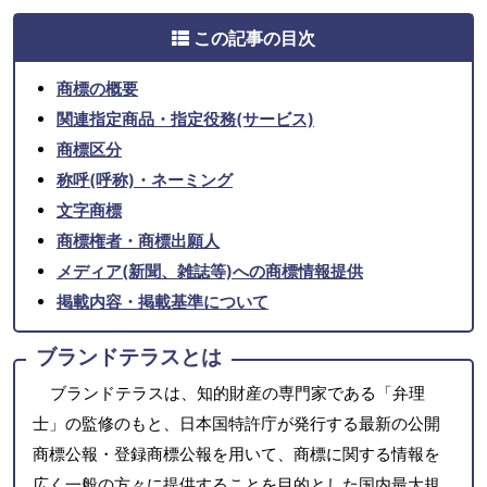
この記事の目次
商標の概要
関連指定商品・指定役務(サービス)
商標区分
称呼(呼称)・ネーミング
文字商標
商標権者・商標出願人
メディア(新聞、雑誌等)への商標情報提供
掲載内容・掲載基準について
ブランドテラスとは
ブランドテラスは、知的財産の専門家である「弁理
士」の監修のもと、日本国特許庁が発行する最新の公開
商標公報・登録商標公報を用いて、商標に関する情報を
広く一般の方々に提供することを目的とした国内最大規