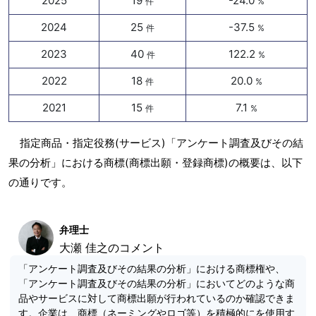
2025
19
-24.0
件
%
2024
25
-37.5
件
%
2023
40
122.2
件
%
2022
18
20.0
件
%
2021
15
7.1
件
%
指定商品・指定役務(サービス)「アンケート調査及びその結
果の分析」における商標(商標出願・登録商標)の概要は、以下
の通りです。
弁理士
大瀬 佳之のコメント
「アンケート調査及びその結果の分析」における商標権や、
「アンケート調査及びその結果の分析」においてどのような商
品やサービスに対して商標出願が行われているのか確認できま
す。企業は、商標（ネーミングやロゴ等）を積極的にを使用す