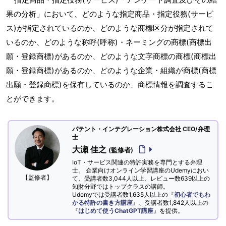
果の分析」において、どのような指定商品・指定役務(サービ
ス)が指定されているのか、どのような商標区分が指定されて
いるのか、どのような称呼(呼称)・ネーミングの商標(商標出
願・登録商標)があるのか、どのような文字商標の商標(商標出
願・登録商標)があるのか、どのような企業・組織が商標(商標
出願・登録商標)を保有しているのか、商標情報を調査するこ
とができます。
パテント・インテグレーション株式会社 CEO/弁理
士
大瀬 佳之
(監修者)
IoT・サービス関連の特許実務を専門とする弁理
士。 企業向けオンライン学習講座のUdemyにおい
【監修者】
て、受講者数3,044人以上、レビュー数639以上の
知財分野ではトップクラスの講師。
Udemyでは受講者数1,635人以上の『
初心者でもわ
かる特許の書き方講座
』、受講者数1,842人以上の
『
はじめて使うChatGPT講座
』を提供。