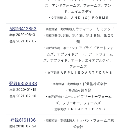
ズ、アンドフォームズ、フォームズ、アン
ド、エイエヌデイ
・
＆、ＡＮＤ（＆）ＦＯＲＭＳ
文字商標
登録6412853
・
ラティーノ・リミテッド
商標権者・商標出願人
2020-08-31
・
第３類、第４類、第１８類、第２５
出願
商標区分
2021-07-07
類
登録
・
アプライドアートフォ
称呼(呼称)・ネーミング
ームズ、アプライドアート、アートフォーム
ズ、アプライド、アート、エイアアルテイ、
フォームズ
・
ＡＰＰＬＩＥＤＡＲＴＦＯＲＭＳ
文字商標
登録6352433
・
任天堂株式会社
商標権者・商標出願人
2020-01-15
・
第９類
出願
商標区分
2021-02-16
・
フリーキーフォーム
登録
称呼(呼称)・ネーミング
ズ、フリーキー、フォームズ
・
ＦＲＥＡＫＹＦＯＲＭＳ
文字商標
登録6161136
・
トッパン・フォームズ株
商標権者・商標出願人
2018-07-24
式会社
出願