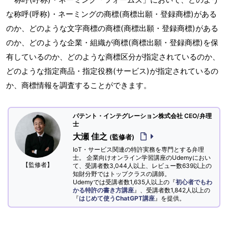
な称呼(呼称)・ネーミングの商標(商標出願・登録商標)がある
のか、どのような文字商標の商標(商標出願・登録商標)がある
のか、どのような企業・組織が商標(商標出願・登録商標)を保
有しているのか、どのような商標区分が指定されているのか、
どのような指定商品・指定役務(サービス)が指定されているの
か、商標情報を調査することができます。
パテント・インテグレーション株式会社 CEO/弁理
士
大瀬 佳之
(監修者)
IoT・サービス関連の特許実務を専門とする弁理
士。 企業向けオンライン学習講座のUdemyにおい
【監修者】
て、受講者数3,044人以上、レビュー数639以上の
知財分野ではトップクラスの講師。
Udemyでは受講者数1,635人以上の『
初心者でもわ
かる特許の書き方講座
』、受講者数1,842人以上の
『
はじめて使うChatGPT講座
』を提供。