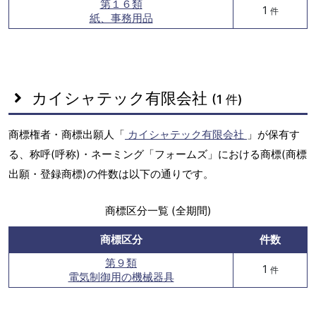
第１６類
1
件
紙、事務用品
カイシャテック有限会社
(1 件)
商標権者・商標出願人「
カイシャテック有限会社
」が保有す
る、称呼(呼称)・ネーミング「フォームズ」における商標(商標
出願・登録商標)の件数は以下の通りです。
商標区分一覧 (全期間)
商標区分
件数
第９類
1
件
電気制御用の機械器具