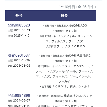
1〜10件目 (全 26 件中)
番号
概要
登録6985023
・
株式会社AGG
商標権者・商標出願人
2025-03-21
・
第１２類
出願
商標区分
2025-11-10
・
フォルムスフォーム
登録
称呼(呼称)・ネーミング
ズ、フォルムス、フォームズ
・
フォルムスＦＯＲＭＳ
文字商標
登録6961087
・
株式会社池田模範堂
商標権者・商標出願人
2024-11-29
・
第１６類
出願
商標区分
2025-08-26
・
フォーエムズソーカイ
登録
称呼(呼称)・ネーミング
クール、エムズソーカイクール、フォーエム
ズ、エムズ、フォームズ、ソーカイクール、
ソーカイ
・
ＦＯＲＭ’Ｓ、爽快、ク－ル！
文字商標
登録6884899
・
株式会社クロスリンク
商標権者・商標出願人
2024-05-27
・
第４２類
出願
商標区分
2025-01-14
・
アンドアンドフォーム
登録
称呼(呼称)・ネーミング