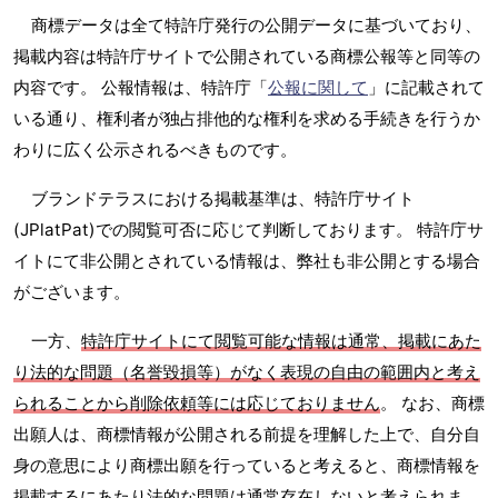
商標データは全て特許庁発行の公開データに基づいており、
掲載内容は特許庁サイトで公開されている商標公報等と同等の
内容です。 公報情報は、特許庁「
公報に関して
」に記載されて
いる通り、権利者が独占排他的な権利を求める手続きを行うか
わりに広く公示されるべきものです。
ブランドテラスにおける掲載基準は、特許庁サイト
(JPlatPat)での閲覧可否に応じて判断しております。 特許庁サ
イトにて非公開とされている情報は、弊社も非公開とする場合
がございます。
一方、
特許庁サイトにて閲覧可能な情報は通常、掲載にあた
り法的な問題（名誉毀損等）がなく表現の自由の範囲内と考え
られることから削除依頼等には応じておりません
。 なお、商標
出願人は、商標情報が公開される前提を理解した上で、自分自
身の意思により商標出願を行っていると考えると、商標情報を
掲載するにあたり法的な問題は通常存在しないと考えられま