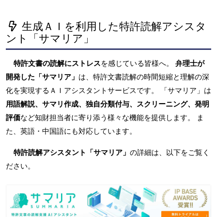
生成ＡＩを利用した特許読解アシスタ
ント「サマリア」
特許文書の読解にストレス
を感じている皆様へ。
弁理士が
開発した「サマリア」
は、特許文書読解の時間短縮と理解の深
化を実現するＡＩアシスタントサービスです。 「サマリア」は
用語解説、サマリ作成、独自分類付与、スクリーニング、発明
評価
など知財担当者に寄り添う様々な機能を提供します。 ま
た、英語・中国語にも対応しています。
特許読解アシスタント「サマリア」
の詳細は、以下をご覧く
ださい。