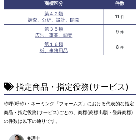
商標区分
件数
第４２類
11
件
調査、分析、設計、開発
第３５類
9
件
広告、事業、卸売
第１６類
8
件
紙、事務用品
指定商品・指定役務(サービス)
称呼(呼称)・ネーミング「フォームズ」における代表的な指定
商品・指定役務(サービス)ごとの、商標(商標出願・登録商標)
の件数は以下の通りです。
弁理士