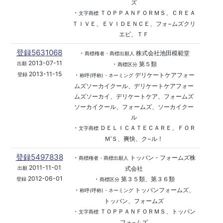
ズ
・
ＴＯＰＰＡＮＦＯＲＭＳ、ＣＲＥＡ
文字商標
ＴＩＶＥ、ＥＶＩＤＥＮＣＥ、フォ−ムズクリ
エビ、ＴＦ
登録5631068
・
株式会社池田模範堂
商標権者・商標出願人
2013-07-11
・
第５類
出願
商標区分
2013-11-15
・
デリケートケアフォー
登録
称呼(呼称)・ネーミング
ムズソーカイクール、デリケートケアフォー
ムズソーカイ、デリケートケア、フォームズ
ソーカイクール、フォームズ、ソーカイクー
ル
・
ＤＥＬＩＣＡＴＥＣＡＲＥ、ＦＯＲ
文字商標
Ｍ’Ｓ、爽快、ク−ル！
登録5497838
・
トッパン・フォームズ株
商標権者・商標出願人
2011-11-01
式会社
出願
2012-06-01
・
第３５類、第３６類
登録
商標区分
・
トッパンフォームズ、
称呼(呼称)・ネーミング
トッパン、フォームズ
・
ＴＯＰＰＡＮＦＯＲＭＳ、トッパン
文字商標
フォ−ムズ