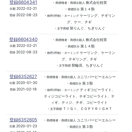
登録6604341
・
株式会社桂実
商標権者・商標出願人
2022-02-21
・
第１４類
出願
商標区分
2022-08-23
・
ケーリング、チギリン
登録
称呼(呼称)・ネーミング
グ、ケー、チギ
・
契りんぐ、ちぎりんぐ
文字商標
登録6604340
・
株式会社桂実
商標権者・商標出願人
2022-02-21
・
第１４類
出願
商標区分
2022-08-23
・
ケーリンク、ケーリン
登録
称呼(呼称)・ネーミング
グ、チギリング、チギ
・
契輪倶、ちぎりんぐ
文字商標
登録6352627
・
ユニリバーピーエルシー
商標権者・商標出願人
2020-01-30
・
第３類
出願
商標区分
2021-02-16
・
ティギコピーライト、
登録
称呼(呼称)・ネーミング
ティジコピーライト、チギコピーライト、テ
ィギ、ティジ、チギ、コピーライト
・
ＴＩＧＩ、ＣＯＰＹＲＩＧＨＴ
文字商標
登録6352605
・
ユニリバーピーエルシー
商標権者・商標出願人
2020-01-23
・
第３類
出願
商標区分