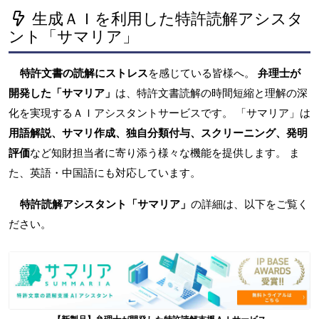
生成ＡＩを利用した特許読解アシスタ
ント「サマリア」
特許文書の読解にストレス
を感じている皆様へ。
弁理士が
開発した「サマリア」
は、特許文書読解の時間短縮と理解の深
化を実現するＡＩアシスタントサービスです。 「サマリア」は
用語解説、サマリ作成、独自分類付与、スクリーニング、発明
評価
など知財担当者に寄り添う様々な機能を提供します。 ま
た、英語・中国語にも対応しています。
特許読解アシスタント「サマリア」
の詳細は、以下をご覧く
ださい。