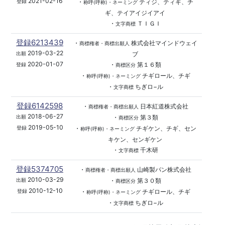
2021-02-16
・
ティジ、ティギ、チ
登録
称呼(呼称)・ネーミング
ギ、テイアイジイアイ
・
ＴＩＧＩ
文字商標
登録6213439
・
株式会社マインドウェイ
商標権者・商標出願人
2019-03-22
ブ
出願
2020-01-07
・
第１６類
登録
商標区分
・
チギロール、チギ
称呼(呼称)・ネーミング
・
ちぎロ−ル
文字商標
登録6142598
・
日本紅道株式会社
商標権者・商標出願人
2018-06-27
・
第３類
出願
商標区分
2019-05-10
・
チギケン、チギ、セン
登録
称呼(呼称)・ネーミング
キケン、センギケン
・
千木研
文字商標
登録5374705
・
山崎製パン株式会社
商標権者・商標出願人
2010-03-29
・
第３０類
出願
商標区分
2010-12-10
・
チギロール、チギ
登録
称呼(呼称)・ネーミング
・
ちぎロ−ル
文字商標