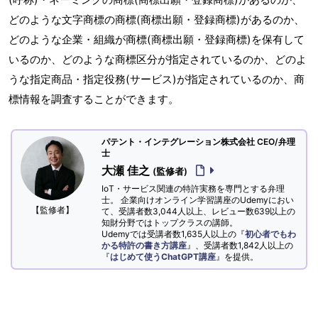
どのような文字商標の商標(商標出願・登録商標)があるのか、
どのような企業・組織が商標(商標出願・登録商標)を保有して
いるのか、どのような商標区分が指定されているのか、どのよ
うな指定商品・指定役務(サービス)が指定されているのか、商
標情報を調査することができます。
パテント・インテグレーション株式会社 CEO/弁理
士
大瀬 佳之
(監修者)
IoT・サービス関連の特許実務を専門とする弁理
士。 企業向けオンライン学習講座のUdemyにおい
【監修者】
て、受講者数3,044人以上、レビュー数639以上の
知財分野ではトップクラスの講師。
Udemyでは受講者数1,635人以上の『
初心者でもわ
かる特許の書き方講座
』、受講者数1,842人以上の
『
はじめて使うChatGPT講座
』を提供。