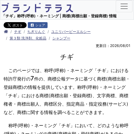
「チギ」称呼(呼称)・ネーミング | 商標(商標出願・登録商標) 情報
シェア
チギ
ちぎりんぐ
ユニリバーピーエルシー
第３類 洗浄剤、化粧品
シャンプー
更新日：2026/08/01
チギ
このページでは、称呼(呼称)・ネーミング「チギ」における
7
特許庁発行の
件の、商標公報データに基づく商標(商標出願・
登録商標)の情報を提供しています。称呼(呼称)・ネーミング
「チギ」における商標(商標出願・登録商標)、文字商標、商標
権者・商標出願人、商標区分、指定商品・指定役務(サービス)
など、商標に関する情報を調べることができます。
称呼(呼称)・ネーミング「チギ」において、どのような称呼
(呼称)・ネーミングの商標(商標出願・登録商標)があるのか、