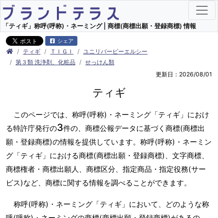
「ティギ」称呼(呼称)・ネーミング | 商標(商標出願・登録商標) 情報
シェア
ティギ
ＴＩＧＩ
ユニリバーピーエルシー
第３類 洗浄剤、化粧品
せっけん類
更新日：2026/08/01
ティギ
このページでは、称呼(呼称)・ネーミング「ティギ」におけ
3
る特許庁発行の
件の、商標公報データに基づく商標(商標出
願・登録商標)の情報を提供しています。称呼(呼称)・ネーミン
グ「ティギ」における商標(商標出願・登録商標)、文字商標、
商標権者・商標出願人、商標区分、指定商品・指定役務(サー
ビス)など、商標に関する情報を調べることができます。
称呼(呼称)・ネーミング「ティギ」において、どのような称
呼(呼称)・ネーミングの商標(商標出願・登録商標)があるの