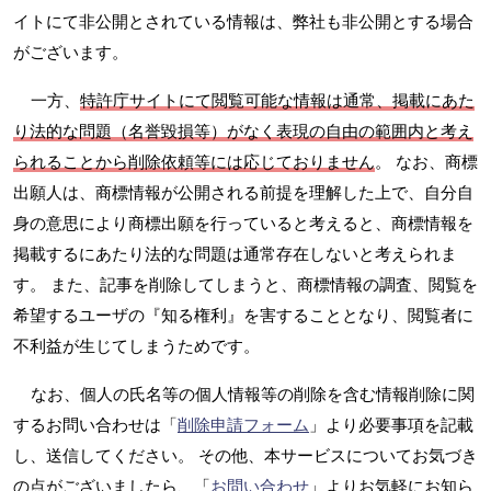
イトにて非公開とされている情報は、弊社も非公開とする場合
がございます。
一方、
特許庁サイトにて閲覧可能な情報は通常、掲載にあた
り法的な問題（名誉毀損等）がなく表現の自由の範囲内と考え
られることから削除依頼等には応じておりません
。 なお、商標
出願人は、商標情報が公開される前提を理解した上で、自分自
身の意思により商標出願を行っていると考えると、商標情報を
掲載するにあたり法的な問題は通常存在しないと考えられま
す。 また、記事を削除してしまうと、商標情報の調査、閲覧を
希望するユーザの『知る権利』を害することとなり、閲覧者に
不利益が生じてしまうためです。
なお、個人の氏名等の個人情報等の削除を含む情報削除に関
するお問い合わせは「
削除申請フォーム
」より必要事項を記載
し、送信してください。 その他、本サービスについてお気づき
の点がございましたら、「
お問い合わせ
」よりお気軽にお知ら