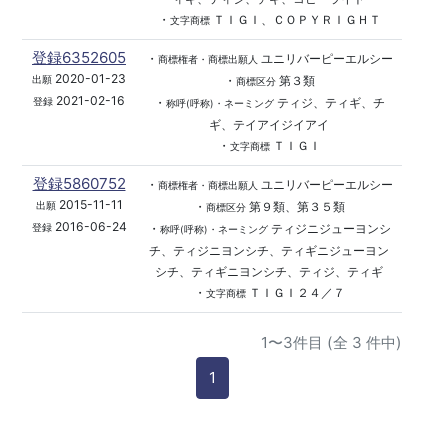
・
ＴＩＧＩ、ＣＯＰＹＲＩＧＨＴ
文字商標
登録6352605
・
ユニリバーピーエルシー
商標権者・商標出願人
2020-01-23
・
第３類
出願
商標区分
2021-02-16
・
ティジ、ティギ、チ
登録
称呼(呼称)・ネーミング
ギ、テイアイジイアイ
・
ＴＩＧＩ
文字商標
登録5860752
・
ユニリバーピーエルシー
商標権者・商標出願人
2015-11-11
・
第９類、第３５類
出願
商標区分
2016-06-24
・
ティジニジューヨンシ
登録
称呼(呼称)・ネーミング
チ、ティジニヨンシチ、ティギニジューヨン
シチ、ティギニヨンシチ、ティジ、ティギ
・
ＴＩＧＩ２４／７
文字商標
1〜3件目 (全 3 件中)
1