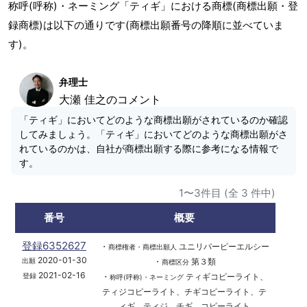
称呼(呼称)・ネーミング「ティギ」における商標(商標出願・登
録商標)は以下の通りです(商標出願番号の降順に並べていま
す)。
弁理士
大瀬 佳之のコメント
「ティギ」においてどのような商標出願がされているのか確認
してみましょう。「ティギ」においてどのような商標出願がさ
れているのかは、自社が商標出願する際に参考になる情報で
す。
1〜3件目 (全 3 件中)
番号
概要
登録6352627
・
ユニリバーピーエルシー
商標権者・商標出願人
2020-01-30
・
第３類
出願
商標区分
2021-02-16
・
ティギコピーライト、
登録
称呼(呼称)・ネーミング
ティジコピーライト、チギコピーライト、テ
ィギ、ティジ、チギ、コピーライト