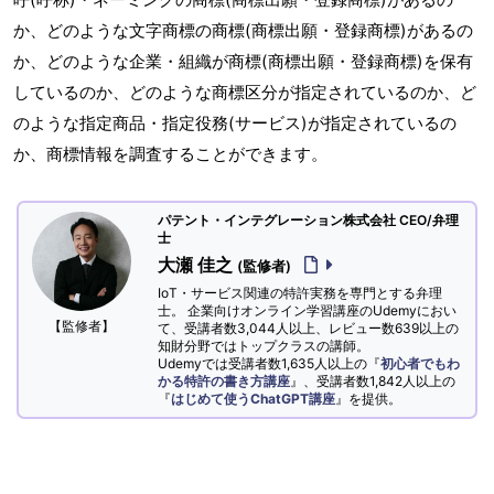
か、どのような文字商標の商標(商標出願・登録商標)があるの
か、どのような企業・組織が商標(商標出願・登録商標)を保有
しているのか、どのような商標区分が指定されているのか、ど
のような指定商品・指定役務(サービス)が指定されているの
か、商標情報を調査することができます。
パテント・インテグレーション株式会社 CEO/弁理
士
大瀬 佳之
(監修者)
IoT・サービス関連の特許実務を専門とする弁理
士。 企業向けオンライン学習講座のUdemyにおい
【監修者】
て、受講者数3,044人以上、レビュー数639以上の
知財分野ではトップクラスの講師。
Udemyでは受講者数1,635人以上の『
初心者でもわ
かる特許の書き方講座
』、受講者数1,842人以上の
『
はじめて使うChatGPT講座
』を提供。