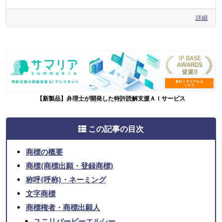
詳細
【新製品】弁理士が開発した特許読解支援ＡＩサービス
この記事の目次
商標の概要
商標(商標出願・登録商標)
称呼(呼称)・ネーミング
文字商標
商標権者・商標出願人
ユニリバーピーエルシー