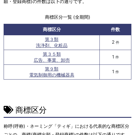
願・登録商標)の件数は以下の通りです。
商標区分一覧 (全期間)
商標区分
件数
第３類
2
件
洗浄剤、化粧品
第３５類
1
件
広告、事業、卸売
第９類
1
件
電気制御用の機械器具
商標区分
称呼(呼称)・ネーミング「ティギ」における代表的な商標区分
ごとの、商標(商標出願・登録商標)の件数は以下の通りです。