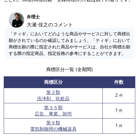
弁理士
大瀬 佳之のコメント
「ティギ」においてどのような商品やサービスに対して商標出
願がされているのか確認してみましょう。「ティギ」において
商標出願の際に指定された商品やサービスは、自社が商標出願
する際の指定商品、指定役務の参考にすることができます。
商標区分一覧 (全期間)
商標区分
件数
第３類
2
件
洗浄剤、化粧品
第３５類
1
件
広告、事業、卸売
第９類
1
件
電気制御用の機械器具