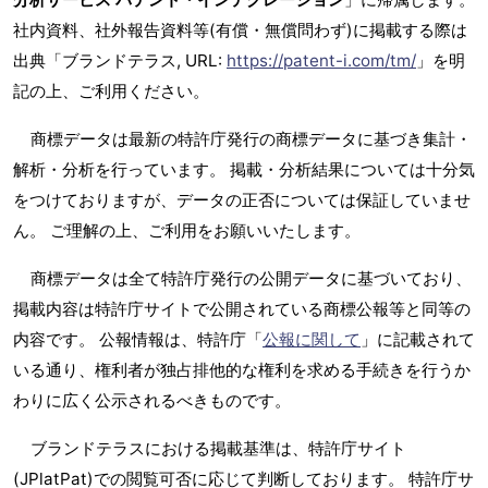
社内資料、社外報告資料等(有償・無償問わず)に掲載する際は
出典「ブランドテラス, URL:
https://patent-i.com/tm/
」を明
記の上、ご利用ください。
商標データは最新の特許庁発行の商標データに基づき集計・
解析・分析を行っています。 掲載・分析結果については十分気
をつけておりますが、データの正否については保証していませ
ん。 ご理解の上、ご利用をお願いいたします。
商標データは全て特許庁発行の公開データに基づいており、
掲載内容は特許庁サイトで公開されている商標公報等と同等の
内容です。 公報情報は、特許庁「
公報に関して
」に記載されて
いる通り、権利者が独占排他的な権利を求める手続きを行うか
わりに広く公示されるべきものです。
ブランドテラスにおける掲載基準は、特許庁サイト
(JPlatPat)での閲覧可否に応じて判断しております。 特許庁サ