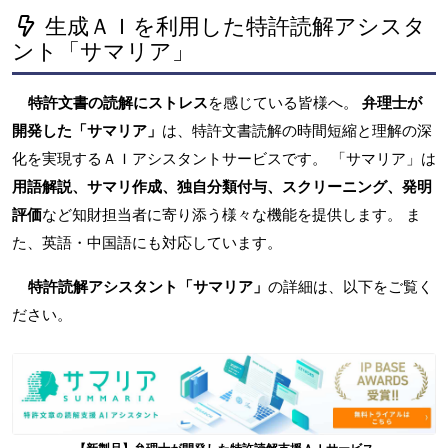
生成ＡＩを利用した特許読解アシスタ
ント「サマリア」
特許文書の読解にストレス
を感じている皆様へ。
弁理士が
開発した「サマリア」
は、特許文書読解の時間短縮と理解の深
化を実現するＡＩアシスタントサービスです。 「サマリア」は
用語解説、サマリ作成、独自分類付与、スクリーニング、発明
評価
など知財担当者に寄り添う様々な機能を提供します。 ま
た、英語・中国語にも対応しています。
特許読解アシスタント「サマリア」
の詳細は、以下をご覧く
ださい。