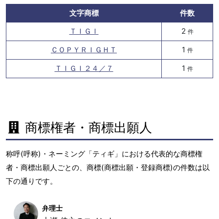
文字商標
件数
ＴＩＧＩ
2
件
ＣＯＰＹＲＩＧＨＴ
1
件
ＴＩＧＩ２４／７
1
件
商標権者・商標出願人
称呼(呼称)・ネーミング「ティギ」における代表的な商標権
者・商標出願人ごとの、商標(商標出願・登録商標)の件数は以
下の通りです。
弁理士