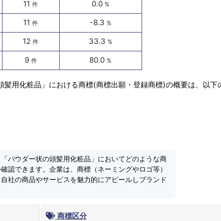
11
0.0
件
%
11
-8.3
件
%
12
33.3
件
%
9
80.0
件
%
頭髪用化粧品」における商標(商標出願・登録商標)の概要は、以下
、「パウダー状の頭髪用化粧品」においてどのような商
か確認できます。企業は、商標（ネーミングやロゴ等）
て自社の商品やサービスを魅力的にアピールしブランド
商標区分