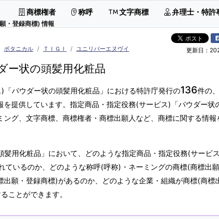
商標権者
称呼
文字商標
弁理士・特許
願・登録商標) 情報
ボタニカル
ＴＩＧＩ
ユニリバーエヌヴイ
更新日：2026
ダー状の頭髪用化粧品
136
ス)「パウダー状の頭髪用化粧品」における特許庁発行の
件の
報を提供しています。指定商品・指定役務(サービス)「パウダー状
ーミング、文字商標、商標権者・商標出願人など、商標に関する情報
頭髪用化粧品」において、どのような指定商品・指定役務(サービス
れているのか、どのような称呼(呼称)・ネーミングの商標(商標出
標出願・登録商標)があるのか、どのような企業・組織が商標(商標
することができます。