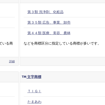
第３類 洗浄剤、化粧品
第３５類 広告、事業、卸売
第４４類 医療、美容、農林
ている商
などを商標区分に指定している商標が多いです。
詳細
文字商標
ＴＩＧＩ
たまあわ