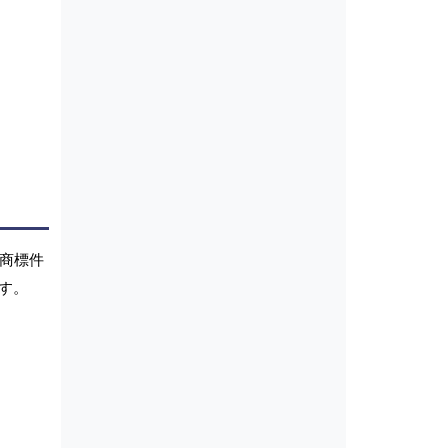
。商標件
す。