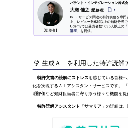
パテント・インテグレーション株式会社
大瀬 佳之
(監修者)
IoT・サービス関連の特許実務を専門
上、レビュー数639以上の知財分野
Udemyでは受講者数1,635人以上の『
【監修者】
講座
』を提供。
生成ＡＩを利用した特許読解
特許文書の読解にストレス
を感じている皆様
化を実現するＡＩアシスタントサービスです。 
明評価
など知財担当者に寄り添う様々な機能を提
特許読解アシスタント「サマリア」
の詳細は、