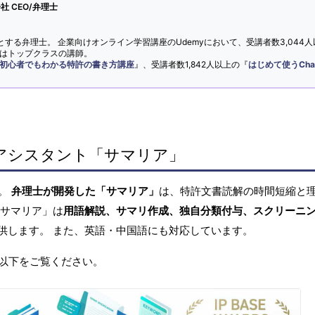
 CEO/弁理士
とする弁理士。 企業向けオンライン学習講座のUdemyにおいて、受講者数3,044人
ではトップクラスの講師。
初心者でもわかる特許の書き方講座
』、受講者数1,842人以上の『
はじめて使うCha
アシスタント「サマリア」
へ。
弁理士が開発した「サマリア」
は、特許文書読解の時間短縮と
「サマリア」は
用語解説、サマリ作成、独自分類付与、スクリーニ
供します。 また、英語・中国語にも対応しています。
以下をご覧ください。