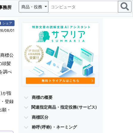
商品・役務
事務所
シェア
/08/01
、商標公
の頭髪
を調べ
)が指
商標の概要
願・登録
関連指定商品・指定役務(サービス)
出願・
商標区分
称呼(呼称)・ネーミング