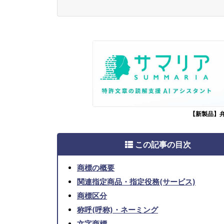
【新製品】
この記事の目次
商標の概要
関連指定商品・指定役務(サービス)
商標区分
称呼(呼称)・ネーミング
文字商標