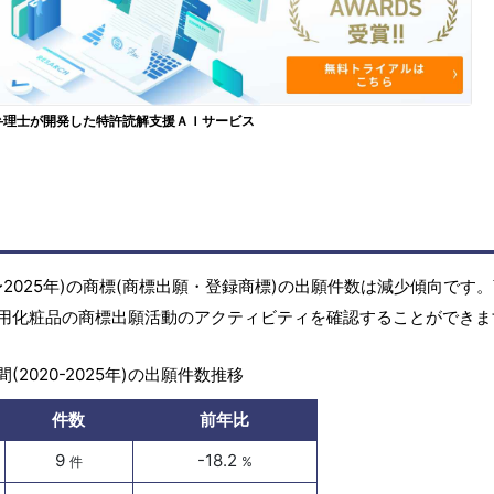
弁理士が開発した特許読解支援ＡＩサービス
〜2025年)の商標(商標出願・登録商標)の出願件数は減少傾向です
用化粧品の商標出願活動のアクティビティを確認することができま
(2020-2025年)の出願件数推移
件数
前年比
9
-18.2
件
%