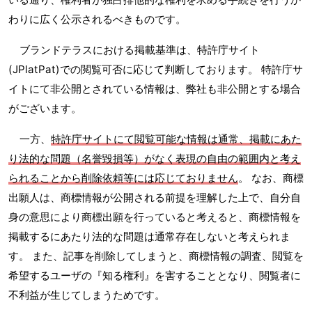
わりに広く公示されるべきものです。
ブランドテラスにおける掲載基準は、特許庁サイト
(JPlatPat)での閲覧可否に応じて判断しております。 特許庁サ
イトにて非公開とされている情報は、弊社も非公開とする場合
がございます。
一方、
特許庁サイトにて閲覧可能な情報は通常、掲載にあた
り法的な問題（名誉毀損等）がなく表現の自由の範囲内と考え
られることから削除依頼等には応じておりません
。 なお、商標
出願人は、商標情報が公開される前提を理解した上で、自分自
身の意思により商標出願を行っていると考えると、商標情報を
掲載するにあたり法的な問題は通常存在しないと考えられま
す。 また、記事を削除してしまうと、商標情報の調査、閲覧を
希望するユーザの『知る権利』を害することとなり、閲覧者に
不利益が生じてしまうためです。