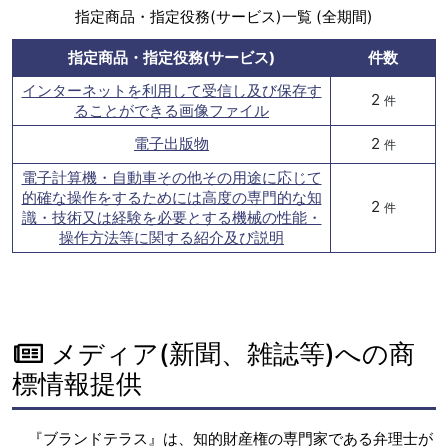
指定商品・指定役務(サービス)一覧 (全期間)
指定商品・指定役務(サービス)
件数
インターネットを利用して受信し及び保存す
2
件
ることができる画像ファイル
電子出版物
2
件
電子計算機・自動車その他その用途に応じて
的確な操作をするためには高度の専門的な知
2
件
識・技術又は経験を必要とする機械の性能・
操作方法等に関する紹介及び説明
メディア(新聞、雑誌等)への商
標情報提供
『ブランドテラス』は、知的財産権の専門家である弁理士が