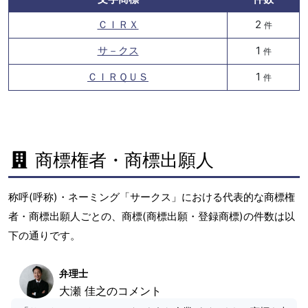
ＣＩＲＸ
2
件
サ－クス
1
件
ＣＩＲＱＵＳ
1
件
商標権者・商標出願人
称呼(呼称)・ネーミング「サークス」における代表的な商標権
者・商標出願人ごとの、商標(商標出願・登録商標)の件数は以
下の通りです。
弁理士
大瀬 佳之のコメント