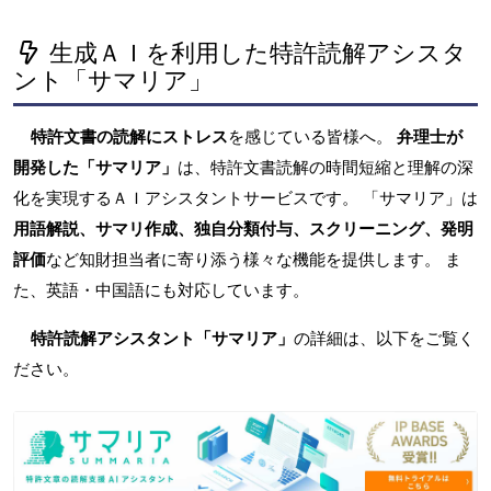
生成ＡＩを利用した特許読解アシスタ
ント「サマリア」
特許文書の読解にストレス
を感じている皆様へ。
弁理士が
開発した「サマリア」
は、特許文書読解の時間短縮と理解の深
化を実現するＡＩアシスタントサービスです。 「サマリア」は
用語解説、サマリ作成、独自分類付与、スクリーニング、発明
評価
など知財担当者に寄り添う様々な機能を提供します。 ま
た、英語・中国語にも対応しています。
特許読解アシスタント「サマリア」
の詳細は、以下をご覧く
ださい。