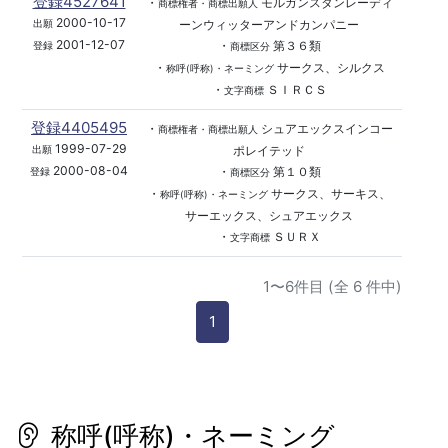
登録4527641
・
モルガンスタンレーディ
商標権者・商標出願人
2000-10-17
ーンウィッターアンドカンパニー
出願
2001-12-07
・
第３６類
登録
商標区分
・
サークス、シルクス
称呼(呼称)・ネーミング
・
ＳＩＲＣＳ
文字商標
登録4405495
・
シュアエックスインコー
商標権者・商標出願人
1999-07-29
ポレイテッド
出願
2000-08-04
・
第１０類
登録
商標区分
・
サークス、サーキス、
称呼(呼称)・ネーミング
サーエックス、シュアエックス
・
ＳＵＲＸ
文字商標
1〜6件目 (全 6 件中)
1
称呼(呼称)・ネーミング