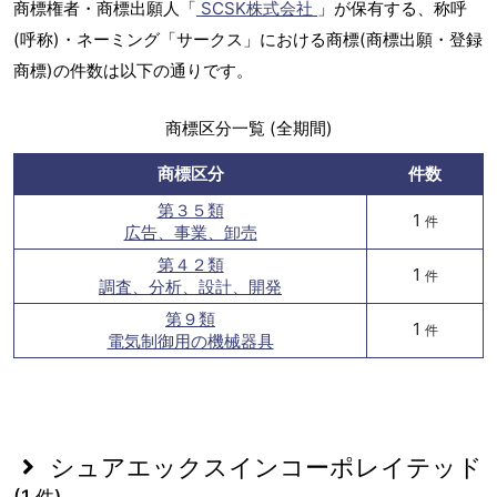
商標権者・商標出願人「
SCSK株式会社
」が保有する、称呼
(呼称)・ネーミング「サークス」における商標(商標出願・登録
商標)の件数は以下の通りです。
商標区分一覧 (全期間)
商標区分
件数
第３５類
1
件
広告、事業、卸売
第４２類
1
件
調査、分析、設計、開発
第９類
1
件
電気制御用の機械器具
シュアエックスインコーポレイテッド
(1 件)