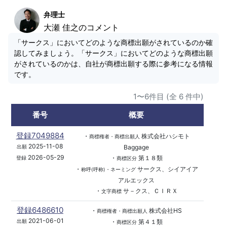
弁理士
大瀬 佳之のコメント
「サークス」においてどのような商標出願がされているのか確
認してみましょう。「サークス」においてどのような商標出願
がされているのかは、自社が商標出願する際に参考になる情報
です。
1〜6件目 (全 6 件中)
番号
概要
登録7049884
・
株式会社ハシモト
商標権者・商標出願人
2025-11-08
Baggage
出願
2026-05-29
・
第１８類
登録
商標区分
・
サークス、シイアイア
称呼(呼称)・ネーミング
アルエックス
・
サ－クス、ＣＩＲＸ
文字商標
登録6486610
・
株式会社HS
商標権者・商標出願人
2021-06-01
・
第４１類
出願
商標区分