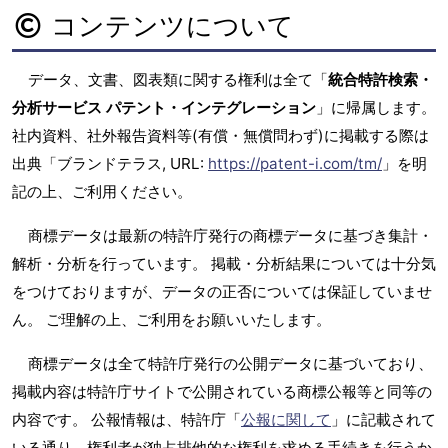
コンテンツについて
データ、文書、図表類に関する権利は全て「
統合特許検索・
分析サービス パテント・インテグレーション
」に帰属します。
社内資料、社外報告資料等(有償・無償問わず)に掲載する際は
出典「ブランドテラス, URL:
https://patent-i.com/tm/
」を明
記の上、ご利用ください。
商標データは最新の特許庁発行の商標データに基づき集計・
解析・分析を行っています。 掲載・分析結果については十分気
をつけておりますが、データの正否については保証していませ
ん。 ご理解の上、ご利用をお願いいたします。
商標データは全て特許庁発行の公開データに基づいており、
掲載内容は特許庁サイトで公開されている商標公報等と同等の
内容です。 公報情報は、特許庁「
公報に関して
」に記載されて
いる通り、権利者が独占排他的な権利を求める手続きを行うか