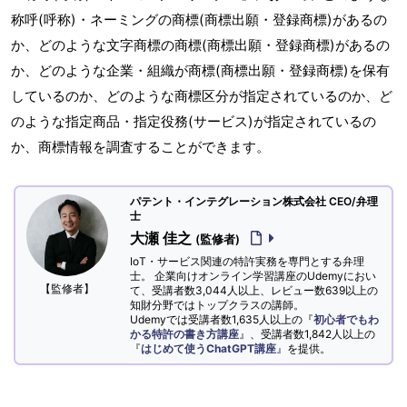
称呼(呼称)・ネーミングの商標(商標出願・登録商標)があるの
か、どのような文字商標の商標(商標出願・登録商標)があるの
か、どのような企業・組織が商標(商標出願・登録商標)を保有
しているのか、どのような商標区分が指定されているのか、ど
のような指定商品・指定役務(サービス)が指定されているの
か、商標情報を調査することができます。
パテント・インテグレーション株式会社 CEO/弁理
士
大瀬 佳之
(監修者)
IoT・サービス関連の特許実務を専門とする弁理
士。 企業向けオンライン学習講座のUdemyにおい
【監修者】
て、受講者数3,044人以上、レビュー数639以上の
知財分野ではトップクラスの講師。
Udemyでは受講者数1,635人以上の『
初心者でもわ
かる特許の書き方講座
』、受講者数1,842人以上の
『
はじめて使うChatGPT講座
』を提供。