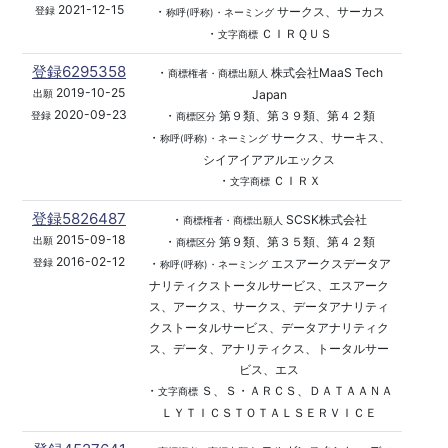
2021-12-15
・
サークス、サーカス
登録
称呼(呼称)・ネーミング
・
ＣＩＲＱＵＳ
文字商標
登録6295358
・
株式会社MaaS Tech
商標権者・商標出願人
2019-10-25
Japan
出願
2020-09-23
・
第９類、第３９類、第４２類
登録
商標区分
・
サークス、サーキス、
称呼(呼称)・ネーミング
シイアイアアルエックス
・
ＣＩＲＸ
文字商標
登録5826487
・
SCSK株式会社
商標権者・商標出願人
2015-09-18
・
第９類、第３５類、第４２類
出願
商標区分
2016-02-12
・
エスアークスデータア
登録
称呼(呼称)・ネーミング
ナリティクストータルサービス、エスアーク
ス、アークス、サークス、データアナリティ
クストータルサービス、データアナリティク
ス、データ、アナリティクス、トータルサー
ビス、エス
・
Ｓ、Ｓ・ＡＲＣＳ、ＤＡＴＡＡＮＡ
文字商標
ＬＹＴＩＣＳＴＯＴＡＬＳＥＲＶＩＣＥ