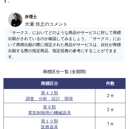
す。
弁理士
大瀬 佳之のコメント
「サークス」においてどのような商品やサービスに対して商標
出願がされているのか確認してみましょう。「サークス」にお
いて商標出願の際に指定された商品やサービスは、自社が商標
出願する際の指定商品、指定役務の参考にすることができま
す。
商標区分一覧 (全期間)
商標区分
件数
第４２類
2
件
調査、分析、設計、開発
第９類
2
件
電気制御用の機械器具
第１０類
1
件
医療器具