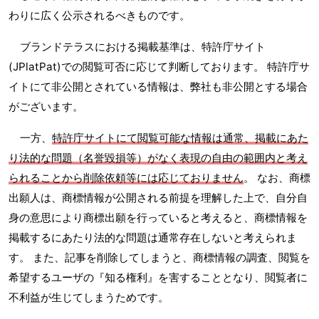
わりに広く公示されるべきものです。
ブランドテラスにおける掲載基準は、特許庁サイト
(JPlatPat)での閲覧可否に応じて判断しております。 特許庁サ
イトにて非公開とされている情報は、弊社も非公開とする場合
がございます。
一方、
特許庁サイトにて閲覧可能な情報は通常、掲載にあた
り法的な問題（名誉毀損等）がなく表現の自由の範囲内と考え
られることから削除依頼等には応じておりません
。 なお、商標
出願人は、商標情報が公開される前提を理解した上で、自分自
身の意思により商標出願を行っていると考えると、商標情報を
掲載するにあたり法的な問題は通常存在しないと考えられま
す。 また、記事を削除してしまうと、商標情報の調査、閲覧を
希望するユーザの『知る権利』を害することとなり、閲覧者に
不利益が生じてしまうためです。