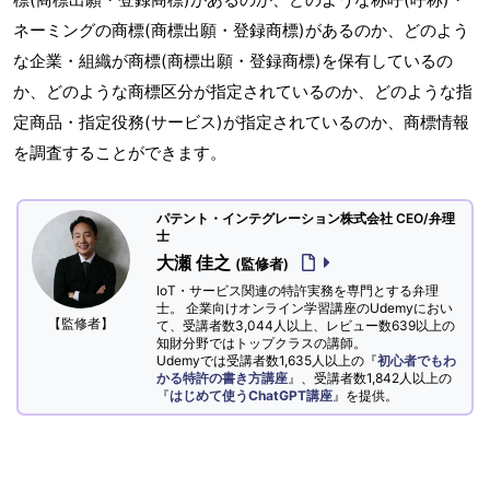
ネーミングの商標(商標出願・登録商標)があるのか、どのよう
な企業・組織が商標(商標出願・登録商標)を保有しているの
か、どのような商標区分が指定されているのか、どのような指
定商品・指定役務(サービス)が指定されているのか、商標情報
を調査することができます。
パテント・インテグレーション株式会社 CEO/弁理
士
大瀬 佳之
(監修者)
IoT・サービス関連の特許実務を専門とする弁理
士。 企業向けオンライン学習講座のUdemyにおい
【監修者】
て、受講者数3,044人以上、レビュー数639以上の
知財分野ではトップクラスの講師。
Udemyでは受講者数1,635人以上の『
初心者でもわ
かる特許の書き方講座
』、受講者数1,842人以上の
『
はじめて使うChatGPT講座
』を提供。