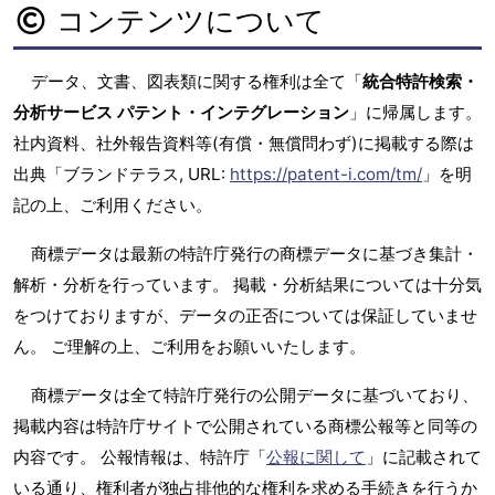
コンテンツについて
データ、文書、図表類に関する権利は全て「
統合特許検索・
分析サービス パテント・インテグレーション
」に帰属します。
社内資料、社外報告資料等(有償・無償問わず)に掲載する際は
出典「ブランドテラス, URL:
https://patent-i.com/tm/
」を明
記の上、ご利用ください。
商標データは最新の特許庁発行の商標データに基づき集計・
解析・分析を行っています。 掲載・分析結果については十分気
をつけておりますが、データの正否については保証していませ
ん。 ご理解の上、ご利用をお願いいたします。
商標データは全て特許庁発行の公開データに基づいており、
掲載内容は特許庁サイトで公開されている商標公報等と同等の
内容です。 公報情報は、特許庁「
公報に関して
」に記載されて
いる通り、権利者が独占排他的な権利を求める手続きを行うか