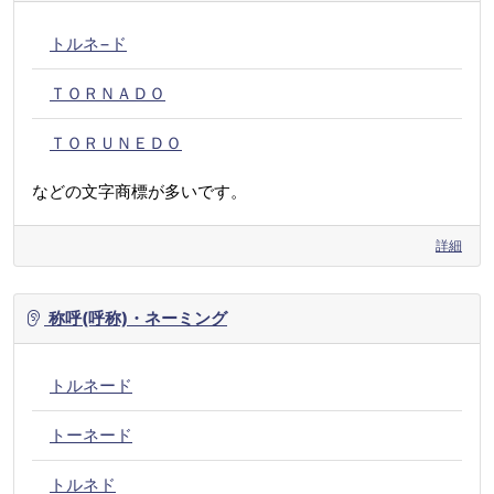
トルネ−ド
ＴＯＲＮＡＤＯ
ＴＯＲＵＮＥＤＯ
などの文字商標が多いです。
詳細
称呼(呼称)・ネーミング
トルネード
トーネード
トルネド