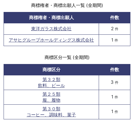
商標権者・商標出願人一覧 (全期間)
商標権者・商標出願人
件数
東洋ガラス株式会社
2
件
アサヒグループホールディングス株式会社
1
件
商標区分一覧 (全期間)
商標区分
件数
第３２類
3
件
飲料、ビール
第２５類
1
件
服、履物
第３０類
1
件
コーヒー、調味料、菓子