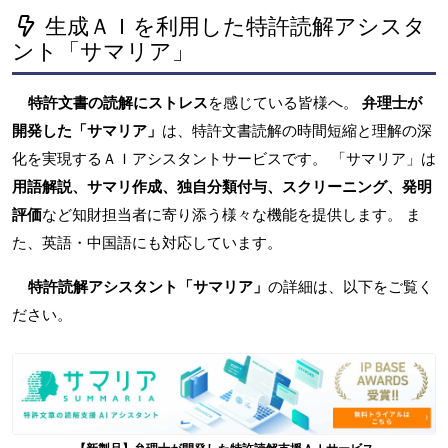
生成ＡＩを利用した特許読解アシスタ
ント「サマリア」
特許文書の読解にストレス
を感じている皆様へ。
弁理士が
開発した「サマリア」
は、特許文書読解の時間短縮と理解の深
化を実現するＡＩアシスタントサービスです。 「サマリア」は
用語解説、サマリ作成、独自分類付与、スクリーニング、発明
評価
など知財担当者に寄り添う様々な機能を提供します。 ま
た、英語・中国語にも対応しています。
特許読解アシスタント「サマリア」
の詳細は、以下をご覧く
ださい。