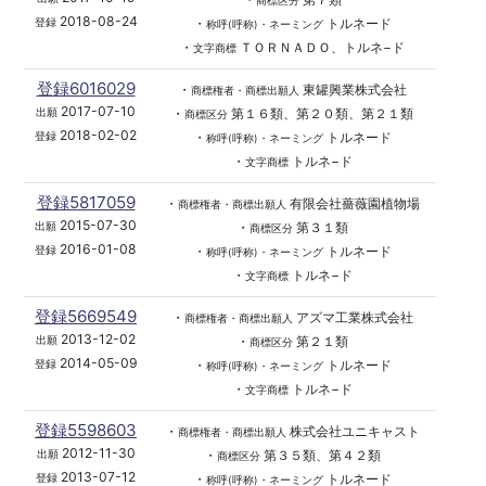
商標区分
2018-08-24
・
トルネード
登録
称呼(呼称)・ネーミング
・
ＴＯＲＮＡＤＯ、トルネ−ド
文字商標
登録6016029
・
東罐興業株式会社
商標権者・商標出願人
2017-07-10
・
第１６類、第２０類、第２１類
出願
商標区分
2018-02-02
・
トルネード
登録
称呼(呼称)・ネーミング
・
トルネ−ド
文字商標
登録5817059
・
有限会社薔薇園植物場
商標権者・商標出願人
2015-07-30
・
第３１類
出願
商標区分
2016-01-08
・
トルネード
登録
称呼(呼称)・ネーミング
・
トルネ−ド
文字商標
登録5669549
・
アズマ工業株式会社
商標権者・商標出願人
2013-12-02
・
第２１類
出願
商標区分
2014-05-09
・
トルネード
登録
称呼(呼称)・ネーミング
・
トルネ−ド
文字商標
登録5598603
・
株式会社ユニキャスト
商標権者・商標出願人
2012-11-30
・
第３５類、第４２類
出願
商標区分
2013-07-12
・
トルネード
登録
称呼(呼称)・ネーミング