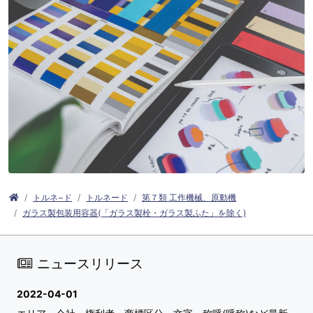
トルネ−ド
トルネード
第７類 工作機械、原動機
ガラス製包装用容器(「ガラス製栓・ガラス製ふた」を除く)
ニュースリリース
2022-04-01