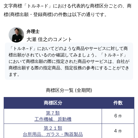
文字商標「トルネ−ド」における代表的な商標区分ごとの、商
標(商標出願・登録商標)の件数は以下の通りです。
弁理士
大瀬 佳之のコメント
「トルネ−ド」においてどのような商品やサービスに対して商
標出願がされているのか確認してみましょう。「トルネ−ド」
において商標出願の際に指定された商品やサービスは、自社が
商標出願する際の指定商品、指定役務の参考にすることができ
ます。
商標区分一覧 (全期間)
商標区分
件数
第７類
6
件
工作機械、原動機
第２１類
4
件
台所用品、ガラス・陶器製品