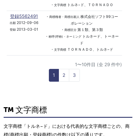
・
トルネ−ド、ＴＯＲＮＡＤＯ
文字商標
登録5562491
・
株式会社ソフト99コー
商標権者・商標出願人
2012-09-06
ポレーション
出願
2013-03-01
・
第１類、第３類
登録
商標区分
・
トルネード、トーネー
称呼(呼称)・ネーミング
ド
・
ＴＯＲＮＡＤＯ、トルネ−ド
文字商標
1〜10件目 (全 29 件中)
1
2
3
文字商標
文字商標「トルネ−ド」における代表的な文字商標ごとの、商
標(商標出願・登録商標)の件数は以下の通りです。