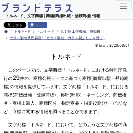
「トルネ−ド」文字商標 | 商標(商標出願・登録商標) 情報
シェア
トルネ−ド
トルネード
第７類 工作機械、原動機
ガラス製包装用容器(「ガラス製栓・ガラス製ふた」を除く)
更新日：2026/08/01
トルネ−ド
このページでは、文字商標「トルネ−ド」における特許庁発
29
行の
件の、商標公報データに基づく商標(商標出願・登録商
標)の情報を提供しています。文字商標「トルネ−ド」における
商標(商標出願・登録商標)、称呼(呼称)・ネーミング、商標権
者・商標出願人、商標区分、指定商品・指定役務(サービス)な
ど、商標に関する情報を調べることができます。
文字商標「トルネ−ド」において、どのような文字商標の商
標(商標出願・登録商標)があるのか、どのような称呼(呼称)・