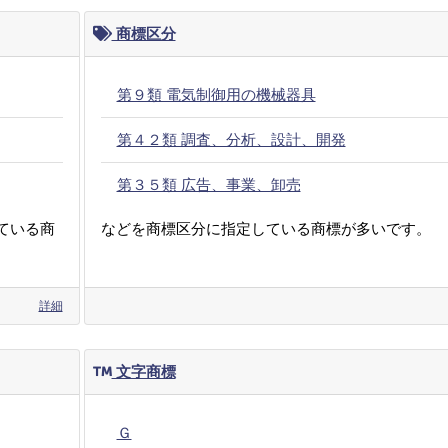
商標区分
第９類 電気制御用の機械器具
第４２類 調査、分析、設計、開発
第３５類 広告、事業、卸売
ている商
などを商標区分に指定している商標が多いです。
詳細
文字商標
Ｇ