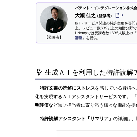
パテント・インテグレーション株式会社
大瀬 佳之
(監修者)
IoT・サービス関連の特許実務を専門
上、レビュー数639以上の知財分野
Udemyでは受講者数1,635人以上の『
【監修者】
講座
』を提供。
生成ＡＩを利用した特許読解
特許文書の読解にストレス
を感じている皆様
化を実現するＡＩアシスタントサービスです。 
明評価
など知財担当者に寄り添う様々な機能を提
特許読解アシスタント「サマリア」
の詳細は、