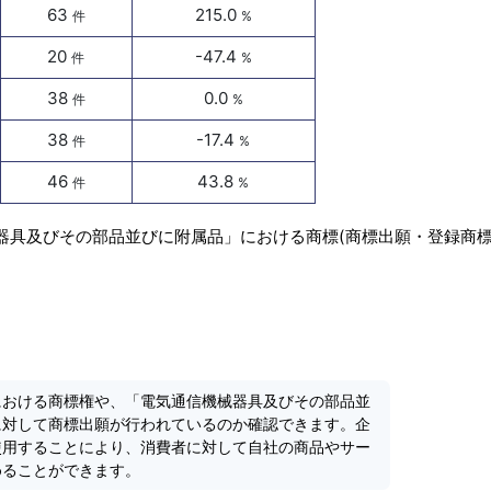
63
215.0
件
%
20
-47.4
件
%
38
0.0
件
%
38
-17.4
件
%
46
43.8
件
%
器具及びその部品並びに附属品」における商標(商標出願・登録商標
における商標権や、「電気通信機械器具及びその部品並
に対して商標出願が行われているのか確認できます。企
使用することにより、消費者に対して自社の商品やサー
めることができます。