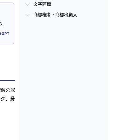
文字商標
商標権者・商標出願人
以
tGPT
理解の深
ング、発