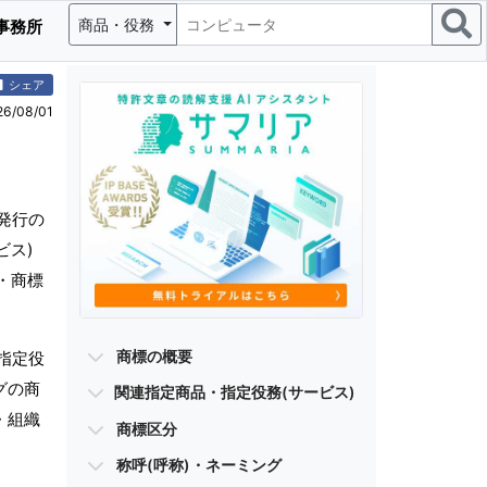
商品・役務
事務所
シェア
/08/01
発行の
ビス)
・商標
商標の概要
指定役
グの商
関連指定商品・指定役務(サービス)
・組織
商標区分
称呼(呼称)・ネーミング