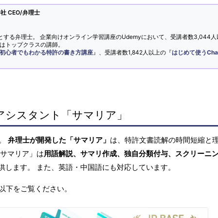
 CEO/弁理士
とする弁理士。 企業向けオンライン学習講座のUdemyにおいて、受講者数3,044人
ではトップクラスの講師。
初心者でもわかる特許の書き方講座
』、受講者数1,842人以上の『
はじめて使うCha
アシスタント「サマリア」
へ。
弁理士が開発した「サマリア」
は、特許文書読解の時間短縮と
「サマリア」は
用語解説、サマリ作成、独自分類付与、スクリーニ
供します。 また、英語・中国語にも対応しています。
以下をご覧ください。