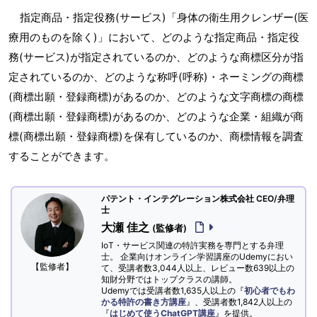
指定商品・指定役務(サービス)「身体の衛生用クレンザー(医
療用のものを除く)」において、どのような指定商品・指定役
務(サービス)が指定されているのか、どのような商標区分が指
定されているのか、どのような称呼(呼称)・ネーミングの商標
(商標出願・登録商標)があるのか、どのような文字商標の商標
(商標出願・登録商標)があるのか、どのような企業・組織が商
標(商標出願・登録商標)を保有しているのか、商標情報を調査
することができます。
パテント・インテグレーション株式会社 CEO/弁理
士
大瀬 佳之
(監修者)
IoT・サービス関連の特許実務を専門とする弁理
士。 企業向けオンライン学習講座のUdemyにおい
【監修者】
て、受講者数3,044人以上、レビュー数639以上の
知財分野ではトップクラスの講師。
Udemyでは受講者数1,635人以上の『
初心者でもわ
かる特許の書き方講座
』、受講者数1,842人以上の
『
はじめて使うChatGPT講座
』を提供。