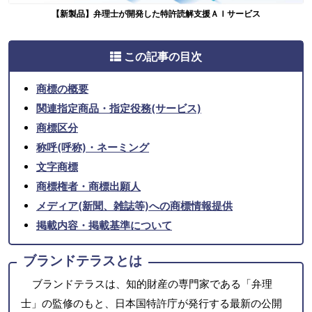
【新製品】弁理士が開発した特許読解支援ＡＩサービス
この記事の目次
商標の概要
関連指定商品・指定役務(サービス)
商標区分
称呼(呼称)・ネーミング
文字商標
商標権者・商標出願人
メディア(新聞、雑誌等)への商標情報提供
掲載内容・掲載基準について
ブランドテラスとは
ブランドテラスは、知的財産の専門家である「弁理
士」の監修のもと、日本国特許庁が発行する最新の公開