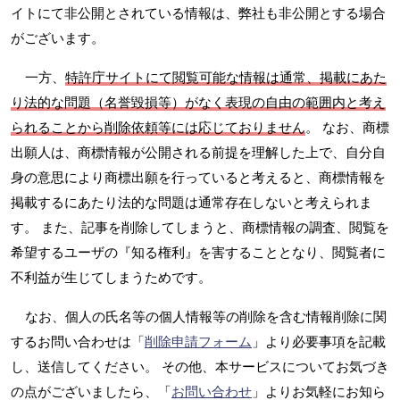
イトにて非公開とされている情報は、弊社も非公開とする場合
がございます。
一方、
特許庁サイトにて閲覧可能な情報は通常、掲載にあた
り法的な問題（名誉毀損等）がなく表現の自由の範囲内と考え
られることから削除依頼等には応じておりません
。 なお、商標
出願人は、商標情報が公開される前提を理解した上で、自分自
身の意思により商標出願を行っていると考えると、商標情報を
掲載するにあたり法的な問題は通常存在しないと考えられま
す。 また、記事を削除してしまうと、商標情報の調査、閲覧を
希望するユーザの『知る権利』を害することとなり、閲覧者に
不利益が生じてしまうためです。
なお、個人の氏名等の個人情報等の削除を含む情報削除に関
するお問い合わせは「
削除申請フォーム
」より必要事項を記載
し、送信してください。 その他、本サービスについてお気づき
の点がございましたら、「
お問い合わせ
」よりお気軽にお知ら