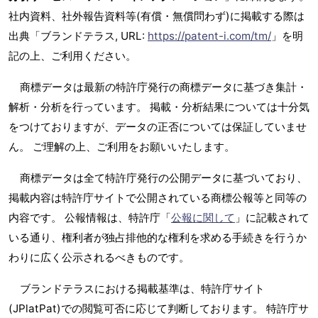
社内資料、社外報告資料等(有償・無償問わず)に掲載する際は
出典「ブランドテラス, URL:
https://patent-i.com/tm/
」を明
記の上、ご利用ください。
商標データは最新の特許庁発行の商標データに基づき集計・
解析・分析を行っています。 掲載・分析結果については十分気
をつけておりますが、データの正否については保証していませ
ん。 ご理解の上、ご利用をお願いいたします。
商標データは全て特許庁発行の公開データに基づいており、
掲載内容は特許庁サイトで公開されている商標公報等と同等の
内容です。 公報情報は、特許庁「
公報に関して
」に記載されて
いる通り、権利者が独占排他的な権利を求める手続きを行うか
わりに広く公示されるべきものです。
ブランドテラスにおける掲載基準は、特許庁サイト
(JPlatPat)での閲覧可否に応じて判断しております。 特許庁サ