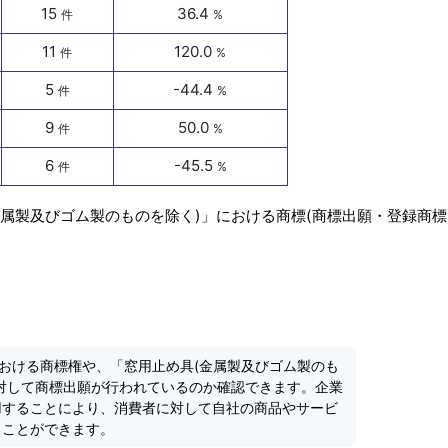
15
36.4
件
%
11
120.0
件
%
5
-44.4
件
%
9
50.0
件
%
6
-45.5
件
%
金属製及びゴム製のものを除く)」における商標(商標出願・登録商標
における商標権や、「窓用止め具(金属製及びゴム製のも
対して商標出願が行われているのか確認できます。企業
用することにより、消費者に対して自社の商品やサービ
ることができます。