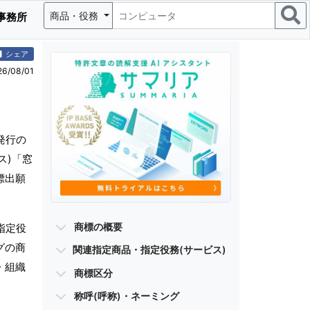
商品・役務
事務所
シェア
/08/01
発行の
ス)「窓
標出願
商標の概要
指定役
グの商
関連指定商品・指定役務(サービス)
・組織
商標区分
称呼(呼称)・ネーミング