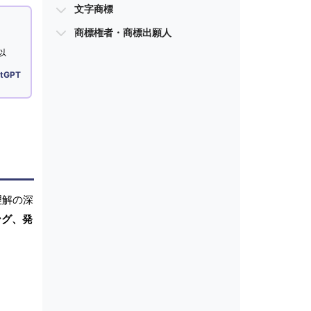
文字商標
商標権者・商標出願人
以
tGPT
理解の深
ング、発