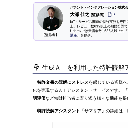
パテント・インテグレーション株式会社
大瀬 佳之
(監修者)
IoT・サービス関連の特許実務を専門
上、レビュー数639以上の知財分野
Udemyでは受講者数1,635人以上の『
【監修者】
講座
』を提供。
生成ＡＩを利用した特許読解
特許文書の読解にストレス
を感じている皆様
化を実現するＡＩアシスタントサービスです。 
明評価
など知財担当者に寄り添う様々な機能を提
特許読解アシスタント「サマリア」
の詳細は、