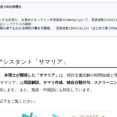
 CEO/弁理士
とする弁理士。 企業向けオンライン学習講座のUdemyにおいて、受講者数3,044人
ではトップクラスの講師。
初心者でもわかる特許の書き方講座
』、受講者数1,842人以上の『
はじめて使うCha
アシスタント「サマリア」
へ。
弁理士が開発した「サマリア」
は、特許文書読解の時間短縮と
「サマリア」は
用語解説、サマリ作成、独自分類付与、スクリーニ
供します。 また、英語・中国語にも対応しています。
以下をご覧ください。