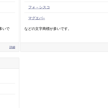
フォ－シスコ
マグエバ−
多いで
などの文字商標が多いです。
詳細