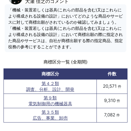
大瀬 佳之のコメント
「機械・装置若しくは器具(これらの部品を含む)又はこれらに
より構成される設備の設計」においてどのような商品やサービ
スに対して商標出願がされているのか確認してみましょう。
「機械・装置若しくは器具(これらの部品を含む)又はこれらに
より構成される設備の設計」において商標出願の際に指定され
た商品やサービスは、自社が商標出願する際の指定商品、指定
役務の参考にすることができます。
商標区分一覧 (全期間)
商標区分
件数
第４２類
20,571
件
調査、分析、設計、開発
第９類
9,310
件
電気制御用の機械器具
第３５類
7,082
件
広告、事業、卸売