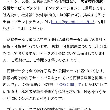
データ、文書、図表類に関する権利は全て「
統合特許検索・
分析サービス パテント・インテグレーション
」に帰属します。
社内資料、社外報告資料等(有償・無償問わず)に掲載する際は
出典「ブランドテラス, URL:
https://patent-i.com/tm/
」を明
記の上、ご利用ください。
商標データは最新の特許庁発行の商標データに基づき集計・
解析・分析を行っています。 掲載・分析結果については十分気
をつけておりますが、データの正否については保証していませ
ん。 ご理解の上、ご利用をお願いいたします。
商標データは全て特許庁発行の公開データに基づいており、
掲載内容は特許庁サイトで公開されている商標公報等と同等の
内容です。 公報情報は、特許庁「
公報に関して
」に記載されて
いる通り、権利者が独占排他的な権利を求める手続きを行うか
わりに広く公示されるべきものです。
ブランドテラスにおける掲載基準は、特許庁サイト