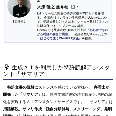
士
大瀬 佳之
(監修者)
IoT・サービス関連の特許実務を専門とする弁理
士。 企業向けオンライン学習講座のUdemyにおい
【監修者】
て、受講者数3,044人以上、レビュー数639以上の
知財分野ではトップクラスの講師。
Udemyでは受講者数1,635人以上の『
初心者でもわ
かる特許の書き方講座
』、受講者数1,842人以上の
『
はじめて使うChatGPT講座
』を提供。
生成ＡＩを利用した特許読解アシスタ
ント「サマリア」
特許文書の読解にストレス
を感じている皆様へ。
弁理士が
開発した「サマリア」
は、特許文書読解の時間短縮と理解の深
化を実現するＡＩアシスタントサービスです。 「サマリア」は
用語解説、サマリ作成、独自分類付与、スクリーニング、発明