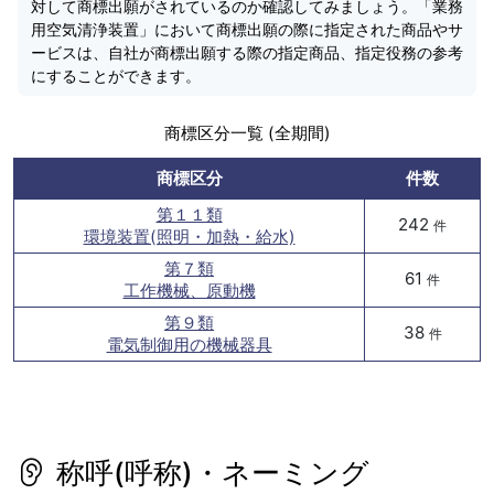
対して商標出願がされているのか確認してみましょう。「業務
用空気清浄装置」において商標出願の際に指定された商品やサ
ービスは、自社が商標出願する際の指定商品、指定役務の参考
にすることができます。
商標区分一覧 (全期間)
商標区分
件数
第１１類
242
件
環境装置(照明・加熱・給水)
第７類
61
件
工作機械、原動機
第９類
38
件
電気制御用の機械器具
称呼(呼称)・ネーミング