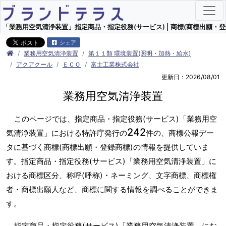
「業務用空気清浄装置」指定商品・指定役務(サービス) | 商標(商標出願・登
シェア
業務用空気清浄装置
第１１類 環境装置(照明・加熱・給水)
アクアクール
ＥＣＯ
富士工業株式会社
更新日：2026/08/01
業務用空気清浄装置
このページでは、指定商品・指定役務(サービス)「業務用空
242
気清浄装置」における特許庁発行の
件の、商標公報デー
タに基づく商標(商標出願・登録商標)の情報を提供していま
す。指定商品・指定役務(サービス)「業務用空気清浄装置」に
おける商標区分、称呼(呼称)・ネーミング、文字商標、商標権
者・商標出願人など、商標に関する情報を調べることができま
す。
指定商品・指定役務(サービス)「業務用空気清浄装置」にお