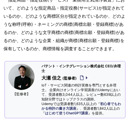
いて、どのような指定商品・指定役務(サービス)が指定されて
いるのか、どのような商標区分が指定されているのか、どのよ
うな称呼(呼称)・ネーミングの商標(商標出願・登録商標)があ
るのか、どのような文字商標の商標(商標出願・登録商標)があ
るのか、どのような企業・組織が商標(商標出願・登録商標)を
保有しているのか、商標情報を調査することができます。
パテント・インテグレーション株式会社 CEO/弁理
士
大瀬 佳之
(監修者)
IoT・サービス関連の特許実務を専門とする弁理
士。 企業向けオンライン学習講座のUdemyにおい
【監修者】
て、受講者数3,044人以上、レビュー数639以上の
知財分野ではトップクラスの講師。
Udemyでは受講者数1,635人以上の『
初心者でもわ
かる特許の書き方講座
』、受講者数1,842人以上の
『
はじめて使うChatGPT講座
』を提供。