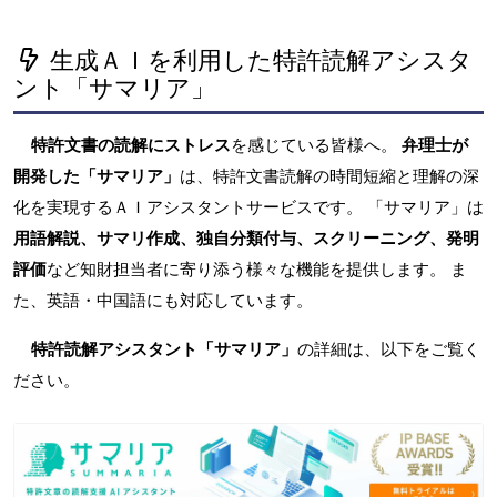
生成ＡＩを利用した特許読解アシスタ
ント「サマリア」
特許文書の読解にストレス
を感じている皆様へ。
弁理士が
開発した「サマリア」
は、特許文書読解の時間短縮と理解の深
化を実現するＡＩアシスタントサービスです。 「サマリア」は
用語解説、サマリ作成、独自分類付与、スクリーニング、発明
評価
など知財担当者に寄り添う様々な機能を提供します。 ま
た、英語・中国語にも対応しています。
特許読解アシスタント「サマリア」
の詳細は、以下をご覧く
ださい。