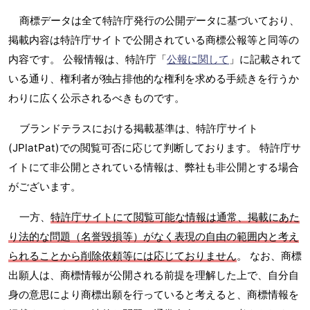
商標データは全て特許庁発行の公開データに基づいており、
掲載内容は特許庁サイトで公開されている商標公報等と同等の
内容です。 公報情報は、特許庁「
公報に関して
」に記載されて
いる通り、権利者が独占排他的な権利を求める手続きを行うか
わりに広く公示されるべきものです。
ブランドテラスにおける掲載基準は、特許庁サイト
(JPlatPat)での閲覧可否に応じて判断しております。 特許庁サ
イトにて非公開とされている情報は、弊社も非公開とする場合
がございます。
一方、
特許庁サイトにて閲覧可能な情報は通常、掲載にあた
り法的な問題（名誉毀損等）がなく表現の自由の範囲内と考え
られることから削除依頼等には応じておりません
。 なお、商標
出願人は、商標情報が公開される前提を理解した上で、自分自
身の意思により商標出願を行っていると考えると、商標情報を