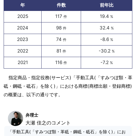
年
件数
前年比
2025
117
19.4
件
%
2024
98
32.4
件
%
2023
74
-8.6
件
%
2022
81
-30.2
件
%
2021
116
-7.2
件
%
指定商品・指定役務(サービス)「手動工具(「すみつぼ類・革
砥・鋼砥・砥石」を除く)」における商標(商標出願・登録商標)
の概要は、以下の通りです。
弁理士
大瀬 佳之のコメント
「手動工具(「すみつぼ類・革砥・鋼砥・砥石」を除く)」にお