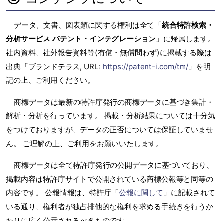
データ、文書、図表類に関する権利は全て「
統合特許検索・
分析サービス パテント・インテグレーション
」に帰属します。
社内資料、社外報告資料等(有償・無償問わず)に掲載する際は
出典「ブランドテラス, URL:
https://patent-i.com/tm/
」を明
記の上、ご利用ください。
商標データは最新の特許庁発行の商標データに基づき集計・
解析・分析を行っています。 掲載・分析結果については十分気
をつけておりますが、データの正否については保証していませ
ん。 ご理解の上、ご利用をお願いいたします。
商標データは全て特許庁発行の公開データに基づいており、
掲載内容は特許庁サイトで公開されている商標公報等と同等の
内容です。 公報情報は、特許庁「
公報に関して
」に記載されて
いる通り、権利者が独占排他的な権利を求める手続きを行うか
わりに広く公示されるべきものです。