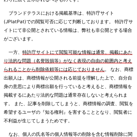
ブランドテラスにおける掲載基準は、特許庁サイト
(JPlatPat)での閲覧可否に応じて判断しております。 特許庁サ
イトにて非公開とされている情報は、弊社も非公開とする場合
がございます。
一方、
特許庁サイトにて閲覧可能な情報は通常、掲載にあた
り法的な問題（名誉毀損等）がなく表現の自由の範囲内と考え
られることから削除依頼等には応じておりません
。 なお、商標
出願人は、商標情報が公開される前提を理解した上で、自分自
身の意思により商標出願を行っていると考えると、商標情報を
掲載するにあたり法的な問題は通常存在しないと考えられま
す。 また、記事を削除してしまうと、商標情報の調査、閲覧を
希望するユーザの『知る権利』を害することとなり、閲覧者に
不利益が生じてしまうためです。
なお、個人の氏名等の個人情報等の削除を含む情報削除に関