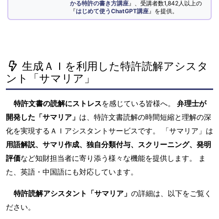
かる特許の書き方講座
』、受講者数1,842人以上の
『
はじめて使うChatGPT講座
』を提供。
生成ＡＩを利用した特許読解アシスタ
ント「サマリア」
特許文書の読解にストレス
を感じている皆様へ。
弁理士が
開発した「サマリア」
は、特許文書読解の時間短縮と理解の深
化を実現するＡＩアシスタントサービスです。 「サマリア」は
用語解説、サマリ作成、独自分類付与、スクリーニング、発明
評価
など知財担当者に寄り添う様々な機能を提供します。 ま
た、英語・中国語にも対応しています。
特許読解アシスタント「サマリア」
の詳細は、以下をご覧く
ださい。