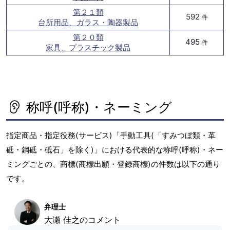
第２１類
592
件
台所用品、ガラス・陶器製品
第２０類
495
件
家具、プラスチック製品
称呼(呼称)・ネーミング
指定商品・指定役務(サービス)「手動工具(「すみつぼ類・革
砥・鋼砥・砥石」を除く)」における代表的な称呼(呼称)・ネー
ミングごとの、商標(商標出願・登録商標)の件数は以下の通り
です。
弁理士
大瀬 佳之のコメント