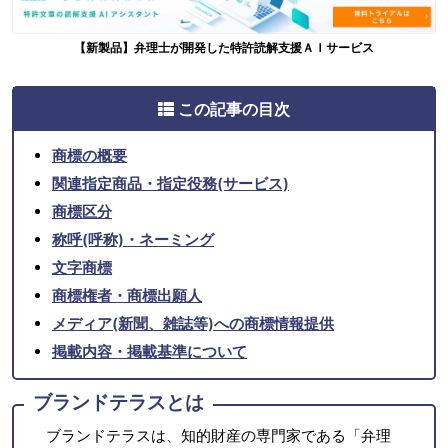
【新製品】弁理士が開発した特許読解支援ＡＩサービス
この記事の目次
商標の概要
関連指定商品・指定役務(サービス)
商標区分
称呼(呼称)・ネーミング
文字商標
商標権者・商標出願人
メディア(新聞、雑誌等)への商標情報提供
掲載内容・掲載基準について
ブランドテラスとは
ブランドテラスは、知的財産の専門家である「弁理