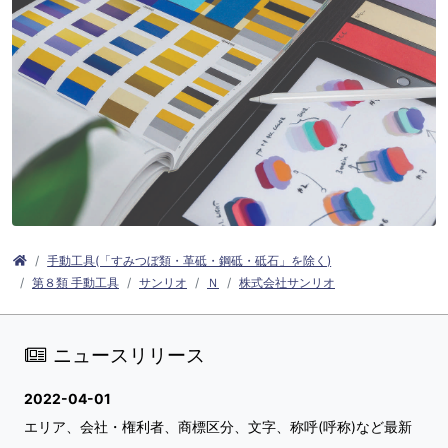
手動工具(「すみつぼ類・革砥・鋼砥・砥石」を除く)
第８類 手動工具
サンリオ
Ｎ
株式会社サンリオ
ニュースリリース
2022-04-01
エリア、会社・権利者、商標区分、文字、称呼(呼称)など最新