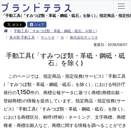
「手動工具(「すみつぼ類・革砥・鋼砥・砥石」を除く)」指定商品・指定役務(サ
シェア
手動工具(「すみつぼ類・革砥・鋼砥・砥石」を除く)
第８類 手動工具
サンリオ
Ｎ
株式会社サンリオ
更新日：2026/08/01
手動工具(「すみつぼ類・革砥・鋼砥・砥
石」を除く)
このページでは、指定商品・指定役務(サービス)「手動工具
(「すみつぼ類・革砥・鋼砥・砥石」を除く)」における特許庁
1,150
発行の
件の、商標公報データに基づく商標(商標出願・
登録商標)の情報を提供しています。指定商品・指定役務(サー
ビス)「手動工具(「すみつぼ類・革砥・鋼砥・砥石」を除く)」
における商標区分、称呼(呼称)・ネーミング、文字商標、商標
権者・商標出願人など、商標に関する情報を調べることができ