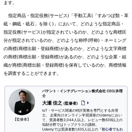
ます。
指定商品・指定役務(サービス)「手動工具(「すみつぼ類・革
砥・鋼砥・砥石」を除く)」において、どのような指定商品・
指定役務(サービス)が指定されているのか、どのような商標区
分が指定されているのか、どのような称呼(呼称)・ネーミング
の商標(商標出願・登録商標)があるのか、どのような文字商標
の商標(商標出願・登録商標)があるのか、どのような企業・組
織が商標(商標出願・登録商標)を保有しているのか、商標情報
を調査することができます。
パテント・インテグレーション株式会社 CEO/弁理
士
大瀬 佳之
(監修者)
IoT・サービス関連の特許実務を専門とする弁理
士。 企業向けオンライン学習講座のUdemyにおい
【監修者】
て、受講者数3,044人以上、レビュー数639以上の
知財分野ではトップクラスの講師。
Udemyでは受講者数1,635人以上の『
初心者でもわ