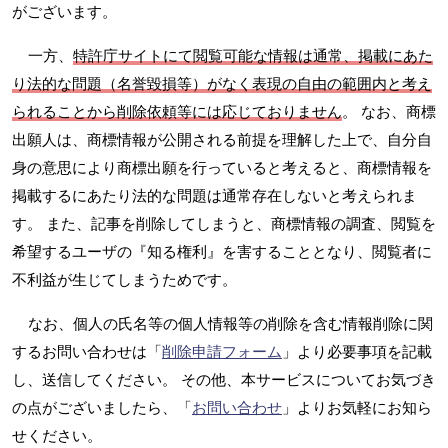
がございます。
一方、
特許庁サイトにて閲覧可能な情報は通常、掲載にあた
り法的な問題（名誉毀損等）がなく表現の自由の範囲内と考え
られることから削除依頼等には応じておりません
。 なお、商標
出願人は、商標情報が公開される前提を理解した上で、自分自
身の意思により商標出願を行っていると考えると、商標情報を
掲載するにあたり法的な問題は通常存在しないと考えられま
す。 また、記事を削除してしまうと、商標情報の調査、閲覧を
希望するユーザの『知る権利』を害することとなり、閲覧者に
不利益が生じてしまうためです。
なお、個人の氏名等の個人情報等の削除を含む情報削除に関
するお問い合わせは「
削除申請フォーム
」より必要事項を記載
し、送信してください。 その他、本サービスについてお気づき
の点がございましたら、「
お問い合わせ
」よりお気軽にお知ら
せください。