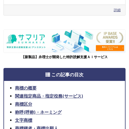
詳細
【新製品】弁理士が開発した特許読解支援ＡＩサービス
この記事の目次
商標の概要
関連指定商品・指定役務(サービス)
商標区分
称呼(呼称)・ネーミング
文字商標
商標権者・商標出願人