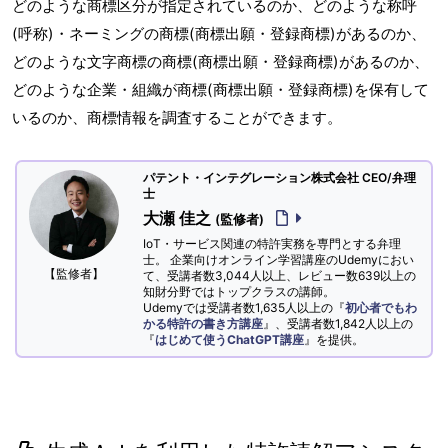
どのような商標区分が指定されているのか、どのような称呼
(呼称)・ネーミングの商標(商標出願・登録商標)があるのか、
どのような文字商標の商標(商標出願・登録商標)があるのか、
どのような企業・組織が商標(商標出願・登録商標)を保有して
いるのか、商標情報を調査することができます。
パテント・インテグレーション株式会社 CEO/弁理
士
大瀬 佳之
(監修者)
IoT・サービス関連の特許実務を専門とする弁理
士。 企業向けオンライン学習講座のUdemyにおい
【監修者】
て、受講者数3,044人以上、レビュー数639以上の
知財分野ではトップクラスの講師。
Udemyでは受講者数1,635人以上の『
初心者でもわ
かる特許の書き方講座
』、受講者数1,842人以上の
『
はじめて使うChatGPT講座
』を提供。