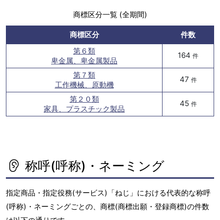
商標区分一覧 (全期間)
商標区分
件数
第６類
164
件
卑金属、卑金属製品
第７類
47
件
工作機械、原動機
第２０類
45
件
家具、プラスチック製品
称呼(呼称)・ネーミング
指定商品・指定役務(サービス)「ねじ」における代表的な称呼
(呼称)・ネーミングごとの、商標(商標出願・登録商標)の件数