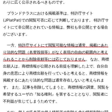
わりに広く公示されるべきものです。
ブランドテラスにおける掲載基準は、特許庁サイト
(JPlatPat)での閲覧可否に応じて判断しております。 特許庁サ
イトにて非公開とされている情報は、弊社も非公開とする場合
がございます。
一方、
特許庁サイトにて閲覧可能な情報は通常、掲載にあた
り法的な問題（名誉毀損等）がなく表現の自由の範囲内と考え
られることから削除依頼等には応じておりません
。 なお、商標
出願人は、商標情報が公開される前提を理解した上で、自分自
身の意思により商標出願を行っていると考えると、商標情報を
掲載するにあたり法的な問題は通常存在しないと考えられま
す。 また、記事を削除してしまうと、商標情報の調査、閲覧を
希望するユーザの『知る権利』を害することとなり、閲覧者に
不利益が生じてしまうためです。