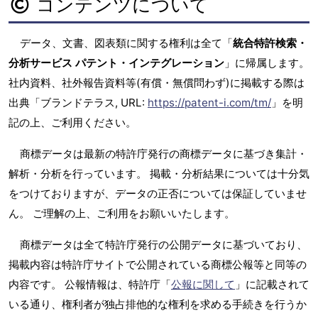
コンテンツについて
データ、文書、図表類に関する権利は全て「
統合特許検索・
分析サービス パテント・インテグレーション
」に帰属します。
社内資料、社外報告資料等(有償・無償問わず)に掲載する際は
出典「ブランドテラス, URL:
https://patent-i.com/tm/
」を明
記の上、ご利用ください。
商標データは最新の特許庁発行の商標データに基づき集計・
解析・分析を行っています。 掲載・分析結果については十分気
をつけておりますが、データの正否については保証していませ
ん。 ご理解の上、ご利用をお願いいたします。
商標データは全て特許庁発行の公開データに基づいており、
掲載内容は特許庁サイトで公開されている商標公報等と同等の
内容です。 公報情報は、特許庁「
公報に関して
」に記載されて
いる通り、権利者が独占排他的な権利を求める手続きを行うか