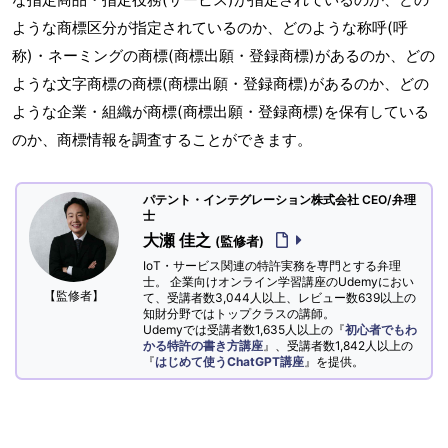
ような商標区分が指定されているのか、どのような称呼(呼
称)・ネーミングの商標(商標出願・登録商標)があるのか、どの
ような文字商標の商標(商標出願・登録商標)があるのか、どの
ような企業・組織が商標(商標出願・登録商標)を保有している
のか、商標情報を調査することができます。
パテント・インテグレーション株式会社 CEO/弁理
士
大瀬 佳之
(監修者)
IoT・サービス関連の特許実務を専門とする弁理
士。 企業向けオンライン学習講座のUdemyにおい
【監修者】
て、受講者数3,044人以上、レビュー数639以上の
知財分野ではトップクラスの講師。
Udemyでは受講者数1,635人以上の『
初心者でもわ
かる特許の書き方講座
』、受講者数1,842人以上の
『
はじめて使うChatGPT講座
』を提供。