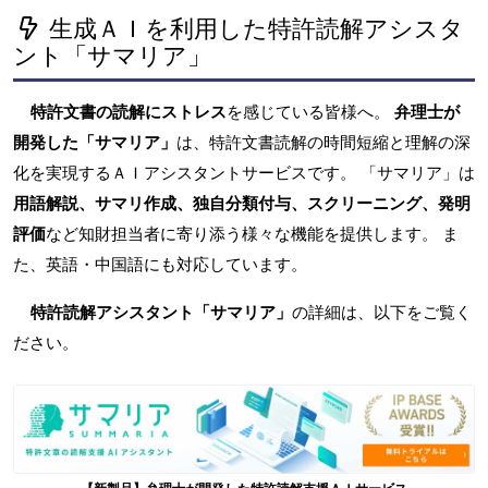
生成ＡＩを利用した特許読解アシスタ
ント「サマリア」
特許文書の読解にストレス
を感じている皆様へ。
弁理士が
開発した「サマリア」
は、特許文書読解の時間短縮と理解の深
化を実現するＡＩアシスタントサービスです。 「サマリア」は
用語解説、サマリ作成、独自分類付与、スクリーニング、発明
評価
など知財担当者に寄り添う様々な機能を提供します。 ま
た、英語・中国語にも対応しています。
特許読解アシスタント「サマリア」
の詳細は、以下をご覧く
ださい。