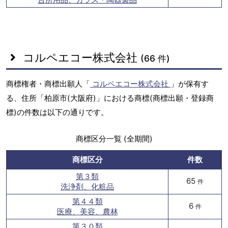
コルペエコー株式会社
(66 件)
商標権者・商標出願人「
コルペエコー株式会社
」が保有す
る、住所「柏原市(大阪府)」における商標(商標出願・登録商
標)の件数は以下の通りです。
商標区分一覧 (全期間)
商標区分
件数
第３類
65
件
洗浄剤、化粧品
第４４類
6
件
医療、美容、農林
第３０類