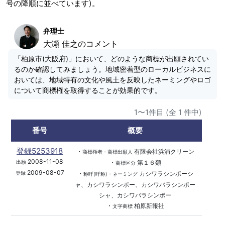
号の降順に並べています)。
弁理士
大瀬 佳之のコメント
「柏原市(大阪府)」において、どのような商標が出願されてい
るのか確認してみましょう。地域密着型のローカルビジネスに
おいては、地域特有の文化や風土を反映したネーミングやロゴ
について商標権を取得することが効果的です。
1〜1件目 (全 1 件中)
番号
概要
登録5253918
・
有限会社浜浦クリーン
商標権者・商標出願人
2008-11-08
・
第１６類
出願
商標区分
2009-08-07
・
カシワラシンポーシ
登録
称呼(呼称)・ネーミング
ャ、カシワラシンポー、カシワバラシンポー
シャ、カシワバラシンポー
・
柏原新報社
文字商標