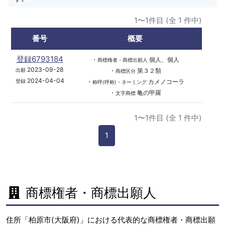
1〜1件目 (全 1 件中)
番号
概要
登録6793184
・
個人、個人
商標権者・商標出願人
2023-09-28
・
第３２類
出願
商標区分
2024-04-04
・
カメノコーラ
登録
称呼(呼称)・ネーミング
・
亀の甲羅
文字商標
1〜1件目 (全 1 件中)
1
商標権者・商標出願人
住所「柏原市(大阪府)」における代表的な商標権者・商標出願