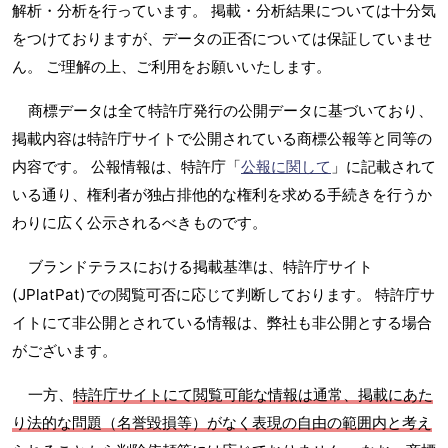
解析・分析を行っています。 掲載・分析結果については十分気
をつけておりますが、データの正否については保証していませ
ん。 ご理解の上、ご利用をお願いいたします。
商標データは全て特許庁発行の公開データに基づいており、
掲載内容は特許庁サイトで公開されている商標公報等と同等の
内容です。 公報情報は、特許庁「
公報に関して
」に記載されて
いる通り、権利者が独占排他的な権利を求める手続きを行うか
わりに広く公示されるべきものです。
ブランドテラスにおける掲載基準は、特許庁サイト
(JPlatPat)での閲覧可否に応じて判断しております。 特許庁サ
イトにて非公開とされている情報は、弊社も非公開とする場合
がございます。
一方、
特許庁サイトにて閲覧可能な情報は通常、掲載にあた
り法的な問題（名誉毀損等）がなく表現の自由の範囲内と考え