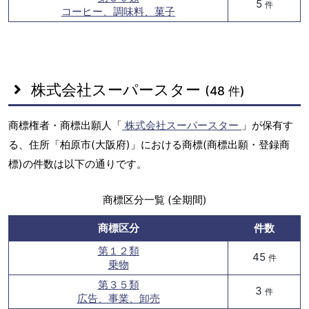
5
件
コーヒー、調味料、菓子
株式会社スーパースター
(48 件)
商標権者・商標出願人「
株式会社スーパースター
」が保有す
る、住所「柏原市(大阪府)」における商標(商標出願・登録商
標)の件数は以下の通りです。
商標区分一覧 (全期間)
商標区分
件数
第１２類
45
件
乗物
第３５類
3
件
広告、事業、卸売