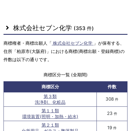
株式会社セブン化学
(353 件)
商標権者・商標出願人「
株式会社セブン化学
」が保有する、
住所「柏原市(大阪府)」における商標(商標出願・登録商標)の
件数は以下の通りです。
商標区分一覧 (全期間)
商標区分
件数
第３類
308
件
洗浄剤、化粧品
第１１類
23
件
環境装置(照明・加熱・給水)
第２１類
19
件
台所用品、ガラス・陶器製品