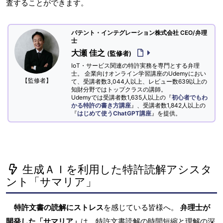
査することができます。
パテント・インテグレーション株式会社 CEO/弁理
士
大瀬 佳之
(監修者)
IoT・サービス関連の特許実務を専門とする弁理
士。 企業向けオンライン学習講座のUdemyにおい
【監修者】
て、受講者数3,044人以上、レビュー数639以上の
知財分野ではトップクラスの講師。
Udemyでは受講者数1,635人以上の『
初心者でもわ
かる特許の書き方講座
』、受講者数1,842人以上の
『
はじめて使うChatGPT講座
』を提供。
生成ＡＩを利用した特許読解アシスタ
ント「サマリア」
特許文書の読解にストレス
を感じている皆様へ。
弁理士が
開発した「サマリア」
は、特許文書読解の時間短縮と理解の深