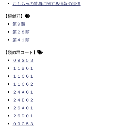
おもちゃの貸与に関する情報の提供
【類似群】
第９類
第２８類
第４１類
【類似群コード】
０９Ｇ５３
１１Ｂ０１
１１Ｃ０１
１１Ｃ０２
２４Ａ０１
２４Ｅ０２
２６Ａ０１
２６Ｄ０１
０９Ｇ５３