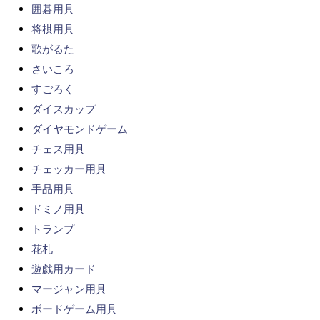
囲碁用具
将棋用具
歌がるた
さいころ
すごろく
ダイスカップ
ダイヤモンドゲーム
チェス用具
チェッカー用具
手品用具
ドミノ用具
トランプ
花札
遊戯用カード
マージャン用具
ボードゲーム用具