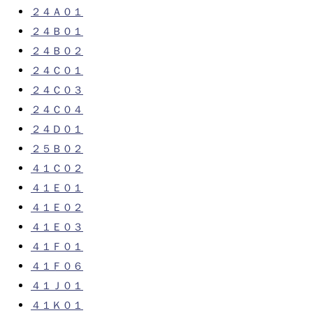
２４Ａ０１
２４Ｂ０１
２４Ｂ０２
２４Ｃ０１
２４Ｃ０３
２４Ｃ０４
２４Ｄ０１
２５Ｂ０２
４１Ｃ０２
４１Ｅ０１
４１Ｅ０２
４１Ｅ０３
４１Ｆ０１
４１Ｆ０６
４１Ｊ０１
４１Ｋ０１