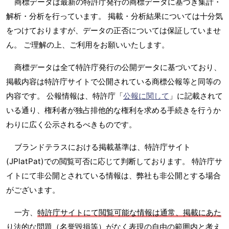
商標データは最新の特許庁発行の商標データに基づき集計・
解析・分析を行っています。 掲載・分析結果については十分気
をつけておりますが、データの正否については保証していませ
ん。 ご理解の上、ご利用をお願いいたします。
商標データは全て特許庁発行の公開データに基づいており、
掲載内容は特許庁サイトで公開されている商標公報等と同等の
内容です。 公報情報は、特許庁「
公報に関して
」に記載されて
いる通り、権利者が独占排他的な権利を求める手続きを行うか
わりに広く公示されるべきものです。
ブランドテラスにおける掲載基準は、特許庁サイト
(JPlatPat)での閲覧可否に応じて判断しております。 特許庁サ
イトにて非公開とされている情報は、弊社も非公開とする場合
がございます。
一方、
特許庁サイトにて閲覧可能な情報は通常、掲載にあた
り法的な問題（名誉毀損等）がなく表現の自由の範囲内と考え