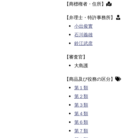
【商標権者・住所】
【弁理士・特許事務所】
小出俊實
石川義雄
鈴江武彦
【審査官】
大島護
【商品及び役務の区分】
第１類
第２類
第３類
第４類
第６類
第７類