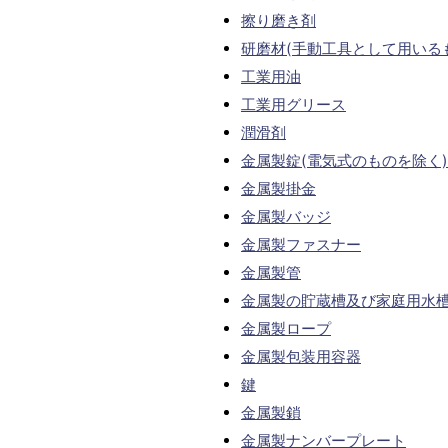
擦り磨き剤
研磨材(手動工具として用いる
工業用油
工業用グリース
潤滑剤
金属製錠(電気式のものを除く)
金属製掛金
金属製バッジ
金属製ファスナー
金属製管
金属製の貯蔵槽及び家庭用水
金属製ロープ
金属製包装用容器
鍵
金属製鎖
金属製ナンバープレート