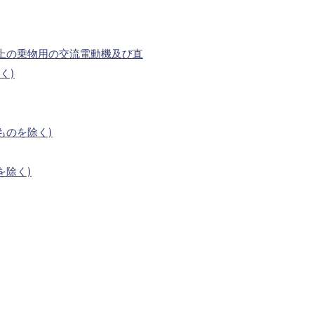
上の乗物用の交流電動機及び直
く)
ものを除く)
を除く)