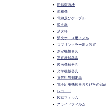
回転変流機
調相機
電線及びケーブル
消火器
消火栓
消火ホース用ノズル
スプリンクラー消火装置
測定機械器具
写真機械器具
映画機械器具
光学機械器具
電気磁気測定器
電子応用機械器具及びその部
レコード
映写フィルム
スライドフィルム