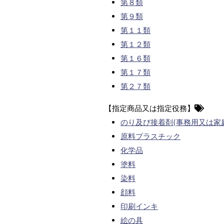
第８類
第９類
第１１類
第１２類
第１６類
第１７類
第２７類
【指定商品又は指定役務】
のり及び接着剤(事務用又は家
原料プラスチック
化学品
塗料
染料
顔料
印刷インキ
絵の具