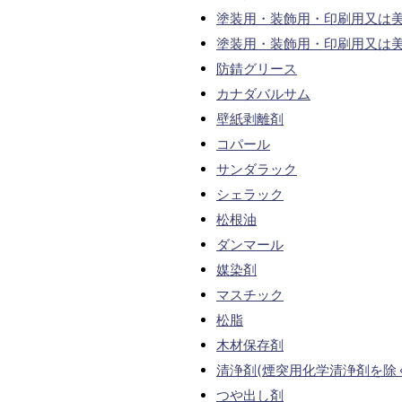
塗装用・装飾用・印刷用又は
塗装用・装飾用・印刷用又は
防錆グリース
カナダバルサム
壁紙剥離剤
コパール
サンダラック
シェラック
松根油
ダンマール
媒染剤
マスチック
松脂
木材保存剤
清浄剤(煙突用化学清浄剤を除
つや出し剤