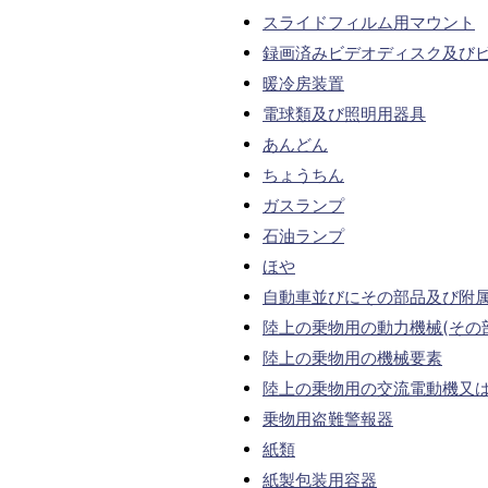
スライドフィルム用マウント
録画済みビデオディスク及び
暖冷房装置
電球類及び照明用器具
あんどん
ちょうちん
ガスランプ
石油ランプ
ほや
自動車並びにその部品及び附
陸上の乗物用の動力機械(その
陸上の乗物用の機械要素
陸上の乗物用の交流電動機又は
乗物用盗難警報器
紙類
紙製包装用容器