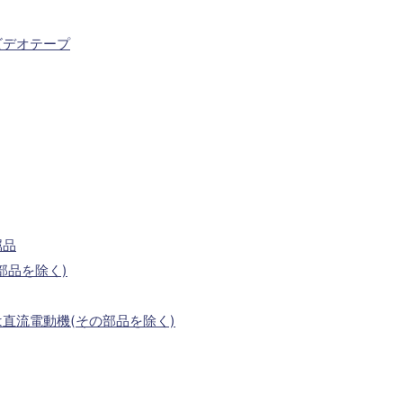
ビデオテープ
属品
部品を除く)
直流電動機(その部品を除く)