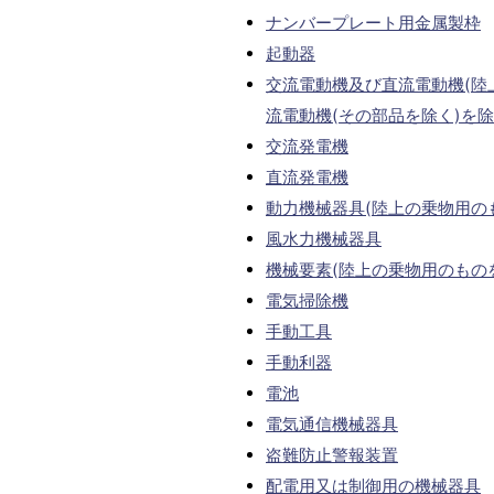
ナンバープレート用金属製枠
起動器
交流電動機及び直流電動機(陸
流電動機(その部品を除く)を除
交流発電機
直流発電機
動力機械器具(陸上の乗物用の
風水力機械器具
機械要素(陸上の乗物用のもの
電気掃除機
手動工具
手動利器
電池
電気通信機械器具
盗難防止警報装置
配電用又は制御用の機械器具