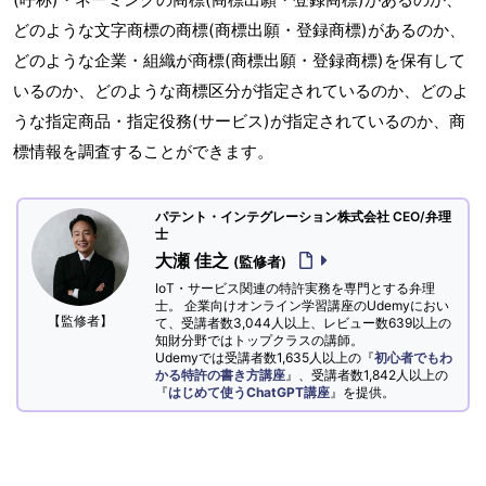
どのような文字商標の商標(商標出願・登録商標)があるのか、
どのような企業・組織が商標(商標出願・登録商標)を保有して
いるのか、どのような商標区分が指定されているのか、どのよ
うな指定商品・指定役務(サービス)が指定されているのか、商
標情報を調査することができます。
パテント・インテグレーション株式会社 CEO/弁理
士
大瀬 佳之
(監修者)
IoT・サービス関連の特許実務を専門とする弁理
士。 企業向けオンライン学習講座のUdemyにおい
【監修者】
て、受講者数3,044人以上、レビュー数639以上の
知財分野ではトップクラスの講師。
Udemyでは受講者数1,635人以上の『
初心者でもわ
かる特許の書き方講座
』、受講者数1,842人以上の
『
はじめて使うChatGPT講座
』を提供。