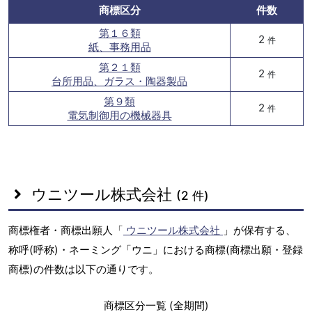
商標区分
件数
第１６類
2
件
紙、事務用品
第２１類
2
件
台所用品、ガラス・陶器製品
第９類
2
件
電気制御用の機械器具
ウニツール株式会社
(2 件)
商標権者・商標出願人「
ウニツール株式会社
」が保有する、
称呼(呼称)・ネーミング「ウニ」における商標(商標出願・登録
商標)の件数は以下の通りです。
商標区分一覧 (全期間)