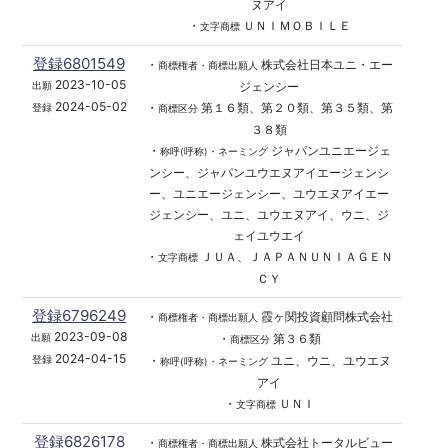
ヌアイ
・
ＵＮＩＭＯＢＩＬＥ
文字商標
登録6801549
・
株式会社日本ユニ・エー
商標権者・商標出願人
2023-10-05
ジェンシー
出願
2024-05-02
・
第１６類、第２０類、第３５類、第
登録
商標区分
３８類
・
ジャパンユニエージェ
称呼(呼称)・ネーミング
ンシー、ジャパンユウエヌアイエージェンシ
ー、ユニエージェンシー、ユウエヌアイエー
ジェンシー、ユニ、ユウエヌアイ、ウニ、ジ
ェイユウエイ
・
ＪＵＡ、ＪＡＰＡＮＵＮＩＡＧＥＮ
文字商標
ＣＹ
登録6796249
・
霞ヶ関投資顧問株式会社
商標権者・商標出願人
2023-09-08
・
第３６類
出願
商標区分
2024-04-15
・
ユニ、ウニ、ユウエヌ
登録
称呼(呼称)・ネーミング
アイ
・
ＵＮＩ
文字商標
登録6826178
・
株式会社トータルビュー
商標権者・商標出願人