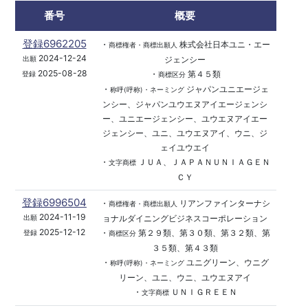
番号
概要
登録6962205
・
株式会社日本ユニ・エー
商標権者・商標出願人
2024-12-24
ジェンシー
出願
2025-08-28
・
第４５類
登録
商標区分
・
ジャパンユニエージェ
称呼(呼称)・ネーミング
ンシー、ジャパンユウエヌアイエージェンシ
ー、ユニエージェンシー、ユウエヌアイエー
ジェンシー、ユニ、ユウエヌアイ、ウニ、ジ
ェイユウエイ
・
ＪＵＡ、ＪＡＰＡＮＵＮＩＡＧＥＮ
文字商標
ＣＹ
登録6996504
・
リアンファインターナシ
商標権者・商標出願人
2024-11-19
ョナルダイニングビジネスコーポレーション
出願
2025-12-12
・
第２９類、第３０類、第３２類、第
登録
商標区分
３５類、第４３類
・
ユニグリーン、ウニグ
称呼(呼称)・ネーミング
リーン、ユニ、ウニ、ユウエヌアイ
・
ＵＮＩＧＲＥＥＮ
文字商標