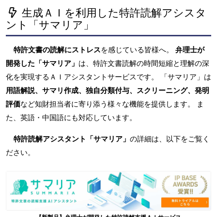
生成ＡＩを利用した特許読解アシスタ
ント「サマリア」
特許文書の読解にストレス
を感じている皆様へ。
弁理士が
開発した「サマリア」
は、特許文書読解の時間短縮と理解の深
化を実現するＡＩアシスタントサービスです。 「サマリア」は
用語解説、サマリ作成、独自分類付与、スクリーニング、発明
評価
など知財担当者に寄り添う様々な機能を提供します。 ま
た、英語・中国語にも対応しています。
特許読解アシスタント「サマリア」
の詳細は、以下をご覧く
ださい。