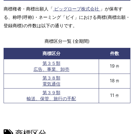
商標権者・商標出願人「
ビッグローブ株式会社
」が保有す
る、称呼(呼称)・ネーミング「ビイ」における商標(商標出願・
登録商標)の件数は以下の通りです。
商標区分一覧 (全期間)
商標区分
件数
第３５類
19
件
広告、事業、卸売
第３８類
18
件
電気通信
第３９類
11
件
輸送、保管、旅行の手配
商標区分