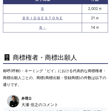
Ｂ
2,002
件
ＢＲＩＤＧＥＳＴＯＮＥ
21
件
Ｂ・
14
件
商標権者・商標出願人
称呼(呼称)・ネーミング「ビイ」における代表的な商標権者・
商標出願人ごとの、商標(商標出願・登録商標)の件数は以下の
通りです。
弁理士
大瀬 佳之のコメント