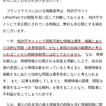
わりに広く公示されるべきものです。
ブランドテラスにおける掲載基準は、特許庁サイト
(JPlatPat)での閲覧可否に応じて判断しております。 特許庁サ
イトにて非公開とされている情報は、弊社も非公開とする場合
がございます。
一方、
特許庁サイトにて閲覧可能な情報は通常、掲載にあた
り法的な問題（名誉毀損等）がなく表現の自由の範囲内と考え
られることから削除依頼等には応じておりません
。 なお、商標
出願人は、商標情報が公開される前提を理解した上で、自分自
身の意思により商標出願を行っていると考えると、商標情報を
掲載するにあたり法的な問題は通常存在しないと考えられま
す。 また、記事を削除してしまうと、商標情報の調査、閲覧を
希望するユーザの『知る権利』を害することとなり、閲覧者に
不利益が生じてしまうためです。
なお、個人の氏名等の個人情報等の削除を含む情報削除に関