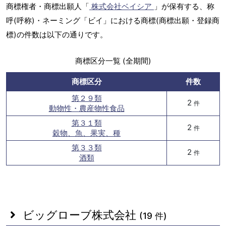
商標権者・商標出願人「
株式会社ベイシア
」が保有する、称
呼(呼称)・ネーミング「ビイ」における商標(商標出願・登録商
標)の件数は以下の通りです。
商標区分一覧 (全期間)
商標区分
件数
第２９類
2
件
動物性・農産物性食品
第３１類
2
件
穀物、魚、果実、種
第３３類
2
件
酒類
ビッグローブ株式会社
(19 件)