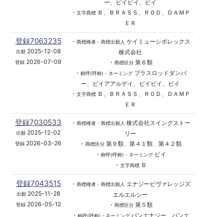
ー、ビイビイ、ビイ
・
Ｂ、ＢＲＡＳＳ、ＲＯＤ、ＤＡＭＰ
文字商標
ＥＲ
登録7063235
・
ケイミューシポレックス
商標権者・商標出願人
2025-12-08
株式会社
出願
2026-07-09
・
第６類
登録
商標区分
・
ブラスロッドダンパ
称呼(呼称)・ネーミング
ー、ビイアアルデイ、ビイビイ、ビイ
・
Ｂ、ＢＲＡＳＳ、ＲＯＤ、ＤＡＭＰ
文字商標
ＥＲ
登録7030533
・
株式会社スイングストー
商標権者・商標出願人
2025-12-02
リー
出願
2026-03-26
・
第９類、第４１類、第４２類
登録
商標区分
・
ビイ
称呼(呼称)・ネーミング
・
Ｂ
文字商標
登録7043515
・
エナジービヴァレッジズ
商標権者・商標出願人
2025-11-28
エルエルシー
出願
2026-05-12
・
第５類
登録
商標区分
・
バンエナジー、バンエ
称呼(呼称)・ネーミング