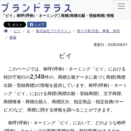
「ビイ」称呼(呼称)・ネーミング | 商標(商標出願・登録商標) 情報
シェア
ビイ
Ｂ
株式会社ブリヂストン
第３５類 広告、事業、卸売
被服
更新日：2026/08/01
ビイ
このページでは、称呼(呼称)・ネーミング「ビイ」における
2,149
特許庁発行の
件の、商標公報データに基づく商標(商標
出願・登録商標)の情報を提供しています。称呼(呼称)・ネーミ
ング「ビイ」における商標(商標出願・登録商標)、文字商標、
商標権者・商標出願人、商標区分、指定商品・指定役務(サー
ビス)など、商標に関する情報を調べることができます。
称呼(呼称)・ネーミング「ビイ」において、どのような称呼
(呼称)・ネーミングの商標(商標出願・登録商標)があるのか、