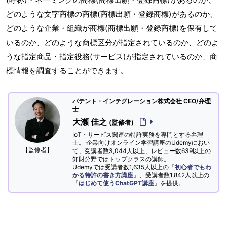
どのような文字商標の商標(商標出願・登録商標)があるのか、
どのような企業・組織が商標(商標出願・登録商標)を保有して
いるのか、どのような商標区分が指定されているのか、どのよ
うな指定商品・指定役務(サービス)が指定されているのか、商
標情報を調査することができます。
パテント・インテグレーション株式会社 CEO/弁理
士
大瀬 佳之
(監修者)
IoT・サービス関連の特許実務を専門とする弁理
士。 企業向けオンライン学習講座のUdemyにおい
【監修者】
て、受講者数3,044人以上、レビュー数639以上の
知財分野ではトップクラスの講師。
Udemyでは受講者数1,635人以上の『
初心者でもわ
かる特許の書き方講座
』、受講者数1,842人以上の
『
はじめて使うChatGPT講座
』を提供。