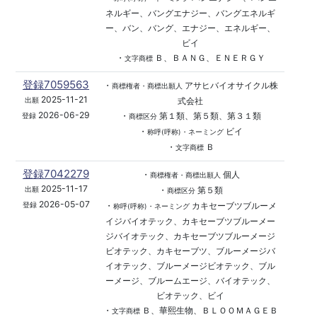
ネルギー、バングエナジー、バングエネルギ
ー、バン、バング、エナジー、エネルギー、
ビイ
・
Ｂ、ＢＡＮＧ、ＥＮＥＲＧＹ
文字商標
登録7059563
・
アサヒバイオサイクル株
商標権者・商標出願人
2025-11-21
式会社
出願
2026-06-29
・
第１類、第５類、第３１類
登録
商標区分
・
ビイ
称呼(呼称)・ネーミング
・
Ｂ
文字商標
登録7042279
・
個人
商標権者・商標出願人
2025-11-17
・
第５類
出願
商標区分
2026-05-07
・
カキセーブツブルーメ
登録
称呼(呼称)・ネーミング
イジバイオテック、カキセーブツブルーメー
ジバイオテック、カキセーブツブルーメージ
ビオテック、カキセーブツ、ブルーメージバ
イオテック、ブルーメージビオテック、ブル
ーメージ、ブルームエージ、バイオテック、
ビオテック、ビイ
・
Ｂ、華熙生物、ＢＬＯＯＭＡＧＥＢ
文字商標