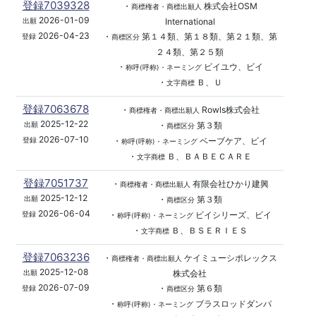
登録7039328
・
株式会社OSM
商標権者・商標出願人
2026-01-09
International
出願
2026-04-23
・
第１４類、第１８類、第２１類、第
登録
商標区分
２４類、第２５類
・
ビイユウ、ビイ
称呼(呼称)・ネーミング
・
Ｂ、Ｕ
文字商標
登録7063678
・
Rowls株式会社
商標権者・商標出願人
2025-12-22
・
第３類
出願
商標区分
2026-07-10
・
ベーブケア、ビイ
登録
称呼(呼称)・ネーミング
・
Ｂ、ＢＡＢＥＣＡＲＥ
文字商標
登録7051737
・
有限会社ひかり建興
商標権者・商標出願人
2025-12-12
・
第３類
出願
商標区分
2026-06-04
・
ビイシリーズ、ビイ
登録
称呼(呼称)・ネーミング
・
Ｂ、ＢＳＥＲＩＥＳ
文字商標
登録7063236
・
ケイミューシポレックス
商標権者・商標出願人
2025-12-08
株式会社
出願
2026-07-09
・
第６類
登録
商標区分
・
ブラスロッドダンパ
称呼(呼称)・ネーミング