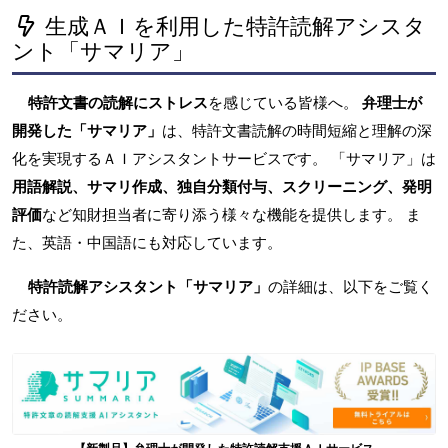
生成ＡＩを利用した特許読解アシスタ
ント「サマリア」
特許文書の読解にストレス
を感じている皆様へ。
弁理士が
開発した「サマリア」
は、特許文書読解の時間短縮と理解の深
化を実現するＡＩアシスタントサービスです。 「サマリア」は
用語解説、サマリ作成、独自分類付与、スクリーニング、発明
評価
など知財担当者に寄り添う様々な機能を提供します。 ま
た、英語・中国語にも対応しています。
特許読解アシスタント「サマリア」
の詳細は、以下をご覧く
ださい。