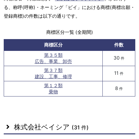
る、称呼(呼称)・ネーミング「ビイ」における商標(商標出願・
登録商標)の件数は以下の通りです。
商標区分一覧 (全期間)
商標区分
件数
第３５類
30
件
広告、事業、卸売
第３７類
11
件
建設、工事、修理
第１２類
8
件
乗物
株式会社ベイシア
(31 件)