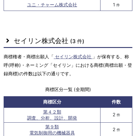
ユニ・チャーム株式会社
1
件
セイリン株式会社
(3 件)
商標権者・商標出願人「
セイリン株式会社
」が保有する、称
呼(呼称)・ネーミング「セイリン」における商標(商標出願・登
録商標)の件数は以下の通りです。
商標区分一覧 (全期間)
商標区分
件数
第４２類
2
件
調査、分析、設計、開発
第９類
2
件
電気制御用の機械器具