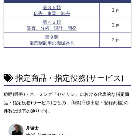
第３５類
3
件
広告、事業、卸売
第４２類
2
件
調査、分析、設計、開発
第９類
2
件
電気制御用の機械器具
指定商品・指定役務(サービス)
称呼(呼称)・ネーミング「セイリン」における代表的な指定商
品・指定役務(サービス)ごとの、商標(商標出願・登録商標)の
件数は以下の通りです。
弁理士