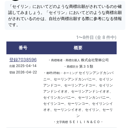
「セイリン」においてどのような商標出願がされているのか確
認してみましょう。「セイリン」においてどのような商標出願
がされているのかは、自社が商標出願する際に参考になる情報
です。
1〜8件目 (全 8 件中)
番号
概要
登録7038596
・
株式会社聖林公司
商標権者・商標出願人
2025-04-14
・
第３５類
出願
商標区分
2026-04-22
・
セイリンアンドカンパ
登録
称呼(呼称)・ネーミング
ニー、セーリンアンドカンパニー、セイリン
アンドコー、セーリンアンドコー、セイリン
アンドシイオオ、セーリンアンドシイオオ、
セイリンカンパニー、セーリンカンパニー、
セイリンコー、セーリンコー、セイリンシイ
オオ、セーリンシイオオ、セイリン、セーリ
ン
・
ＳＥＩＬＩＮ＆ＣＯ・
文字商標