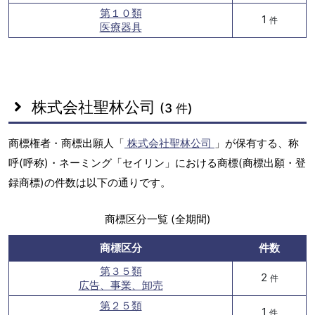
第１０類
1
件
医療器具
株式会社聖林公司
(3 件)
商標権者・商標出願人「
株式会社聖林公司
」が保有する、称
呼(呼称)・ネーミング「セイリン」における商標(商標出願・登
録商標)の件数は以下の通りです。
商標区分一覧 (全期間)
商標区分
件数
第３５類
2
件
広告、事業、卸売
第２５類
1
件