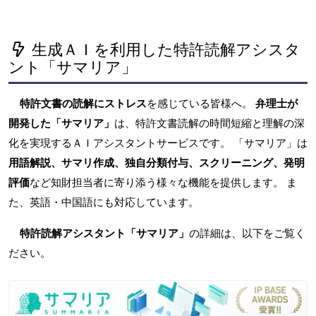
生成ＡＩを利用した特許読解アシスタ
ント「サマリア」
特許文書の読解にストレス
を感じている皆様へ。
弁理士が
開発した「サマリア」
は、特許文書読解の時間短縮と理解の深
化を実現するＡＩアシスタントサービスです。 「サマリア」は
用語解説、サマリ作成、独自分類付与、スクリーニング、発明
評価
など知財担当者に寄り添う様々な機能を提供します。 ま
た、英語・中国語にも対応しています。
特許読解アシスタント「サマリア」
の詳細は、以下をご覧く
ださい。