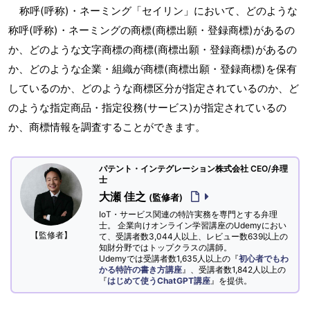
称呼(呼称)・ネーミング「セイリン」において、どのような
称呼(呼称)・ネーミングの商標(商標出願・登録商標)があるの
か、どのような文字商標の商標(商標出願・登録商標)があるの
か、どのような企業・組織が商標(商標出願・登録商標)を保有
しているのか、どのような商標区分が指定されているのか、ど
のような指定商品・指定役務(サービス)が指定されているの
か、商標情報を調査することができます。
パテント・インテグレーション株式会社 CEO/弁理
士
大瀬 佳之
(監修者)
IoT・サービス関連の特許実務を専門とする弁理
士。 企業向けオンライン学習講座のUdemyにおい
【監修者】
て、受講者数3,044人以上、レビュー数639以上の
知財分野ではトップクラスの講師。
Udemyでは受講者数1,635人以上の『
初心者でもわ
かる特許の書き方講座
』、受講者数1,842人以上の
『
はじめて使うChatGPT講座
』を提供。