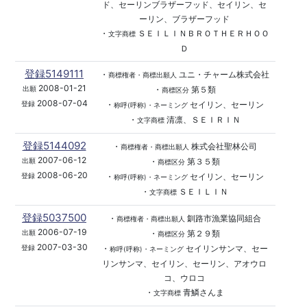
ド、セーリンブラザーフッド、セイリン、セ
ーリン、ブラザーフッド
・
ＳＥＩＬＩＮＢＲＯＴＨＥＲＨＯＯ
文字商標
Ｄ
登録5149111
・
ユニ・チャーム株式会社
商標権者・商標出願人
2008-01-21
・
第５類
出願
商標区分
2008-07-04
・
セイリン、セーリン
登録
称呼(呼称)・ネーミング
・
清凛、ＳＥＩＲＩＮ
文字商標
登録5144092
・
株式会社聖林公司
商標権者・商標出願人
2007-06-12
・
第３５類
出願
商標区分
2008-06-20
・
セイリン、セーリン
登録
称呼(呼称)・ネーミング
・
ＳＥＩＬＩＮ
文字商標
登録5037500
・
釧路市漁業協同組合
商標権者・商標出願人
2006-07-19
・
第２９類
出願
商標区分
2007-03-30
・
セイリンサンマ、セー
登録
称呼(呼称)・ネーミング
リンサンマ、セイリン、セーリン、アオウロ
コ、ウロコ
・
青鱗さんま
文字商標