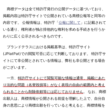
商標データは全て特許庁発行の公開データに基づいており、
掲載内容は特許庁サイトで公開されている商標公報等と同等の
内容です。 公報情報は、特許庁「
公報に関して
」に記載されて
いる通り、権利者が独占排他的な権利を求める手続きを行うか
わりに広く公示されるべきものです。
ブランドテラスにおける掲載基準は、特許庁サイト
(JPlatPat)での閲覧可否に応じて判断しております。 特許庁サ
イトにて非公開とされている情報は、弊社も非公開とする場合
がございます。
一方、
特許庁サイトにて閲覧可能な情報は通常、掲載にあた
り法的な問題（名誉毀損等）がなく表現の自由の範囲内と考え
られることから削除依頼等には応じておりません
。 なお、商標
出願人は、商標情報が公開される前提を理解した上で、自分自
身の意思により商標出願を行っていると考えると、商標情報を