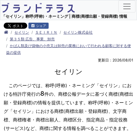
「セイリン」称呼(呼称)・ネーミング | 商標(商標出願・登録商標) 情報
シェア
セイリン
ＳＥＩＲＩＮ
セイリン株式会社
第３５類 広告、事業、卸売
かばん類及び袋物の小売又は卸売の業務において行われる顧客に対する便
益の提供
更新日：2026/08/01
セイリン
このページでは、称呼(呼称)・ネーミング「セイリン」にお
8
ける特許庁発行の
件の、商標公報データに基づく商標(商標出
願・登録商標)の情報を提供しています。称呼(呼称)・ネーミン
グ「セイリン」における商標(商標出願・登録商標)、文字商
標、商標権者・商標出願人、商標区分、指定商品・指定役務
(サービス)など、商標に関する情報を調べることができます。