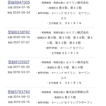
登録6847005
・
セイリン株式会社
商標権者・商標出願人
2024-01-16
・
第９類、第４２類
出願
商標区分
2024-09-24
・
セイリン、セーリン、
登録
称呼(呼称)・ネーミング
エス
・
Ｓ、ＳＥＩＲＩＮ
文字商標
登録6338192
・
セイリン株式会社
商標権者・商標出願人
2020-05-14
・
第９類、第３５類、第３８類、第４
出願
商標区分
2021-01-07
１類、第４２類、第４４類
登録
・
セイリン
称呼(呼称)・ネーミング
・
ＳＥＩＲＩＮ
文字商標
登録6125507
・
セイリン株式会社
商標権者・商標出願人
2017-05-30
・
第１０類、第１６類
出願
商標区分
2019-03-01
・
セイリン、セーリン、
登録
称呼(呼称)・ネーミング
エス
・
Ｓ、ＳＥＩＲＩＮ
文字商標
登録5763740
・
株式会社聖林公司
商標権者・商標出願人
2014-06-12
・
第２５類
出願
商標区分
2015-05-15
・
セイリンブラザーフッ
登録
称呼(呼称)・ネーミング