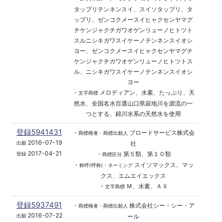
タップリテンネンスイ、スイソタップリ、タ
ップリ、ゼンコクメースイヒャクセンヤマグ
チケンジャクチガワオゲンリューノヒトツト
スルニシキガワスイケーノテンネンスイオシ
ヨー、ゼンコクメースイヒャクセンヤマグチ
ケンジャクチガワオゲンリューノヒトツトス
ル、ニシキガワスイケーノテンネンスイオシ
ヨー
・
メロディアン、水素、たっぷり、天
文字商標
然水、全国名水百選山口県寂地川を源流の一
つとする、錦川水系の天然水を使用
登録5941431
・
ブロードサービス株式会
商標権者・商標出願人
2016-07-19
社
出願
2017-04-21
・
第５類、第１０類
登録
商標区分
・
スイソマックス、マッ
称呼(呼称)・ネーミング
クス、エムエイエックス
・
Ｍ、水素、ＡＸ
文字商標
登録5937491
・
株式会社シー・シー・ア
商標権者・商標出願人
2016-07-22
ール
出願