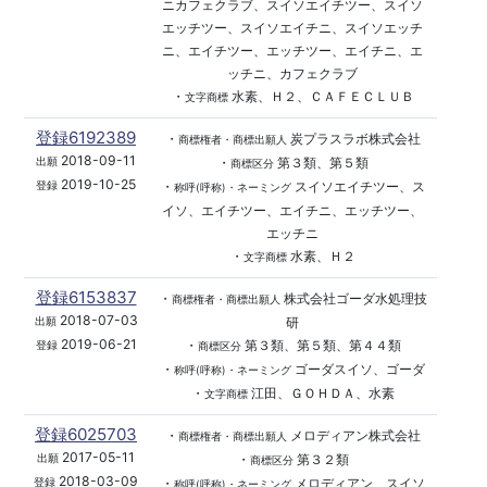
ニカフェクラブ、スイソエイチツー、スイソ
エッチツー、スイソエイチニ、スイソエッチ
ニ、エイチツー、エッチツー、エイチニ、エ
ッチニ、カフェクラブ
・
水素、Ｈ２、ＣＡＦＥＣＬＵＢ
文字商標
登録6192389
・
炭プラスラボ株式会社
商標権者・商標出願人
2018-09-11
・
第３類、第５類
出願
商標区分
2019-10-25
・
スイソエイチツー、ス
登録
称呼(呼称)・ネーミング
イソ、エイチツー、エイチニ、エッチツー、
エッチニ
・
水素、Ｈ２
文字商標
登録6153837
・
株式会社ゴーダ水処理技
商標権者・商標出願人
2018-07-03
研
出願
2019-06-21
・
第３類、第５類、第４４類
登録
商標区分
・
ゴーダスイソ、ゴーダ
称呼(呼称)・ネーミング
・
江田、ＧＯＨＤＡ、水素
文字商標
登録6025703
・
メロディアン株式会社
商標権者・商標出願人
2017-05-11
・
第３２類
出願
商標区分
2018-03-09
・
メロディアン、スイソ
登録
称呼(呼称)・ネーミング