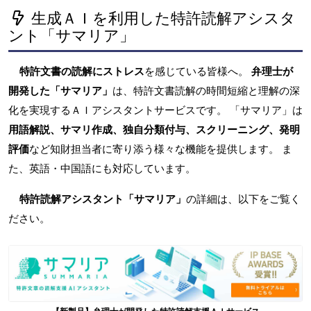
生成ＡＩを利用した特許読解アシスタ
ント「サマリア」
特許文書の読解にストレス
を感じている皆様へ。
弁理士が
開発した「サマリア」
は、特許文書読解の時間短縮と理解の深
化を実現するＡＩアシスタントサービスです。 「サマリア」は
用語解説、サマリ作成、独自分類付与、スクリーニング、発明
評価
など知財担当者に寄り添う様々な機能を提供します。 ま
た、英語・中国語にも対応しています。
特許読解アシスタント「サマリア」
の詳細は、以下をご覧く
ださい。