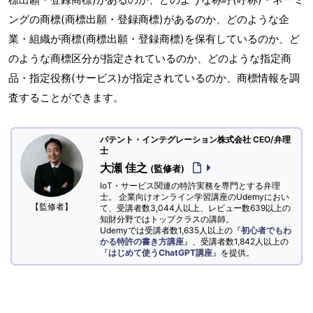
ングの商標(商標出願・登録商標)があるのか、どのような企
業・組織が商標(商標出願・登録商標)を保有しているのか、ど
のような商標区分が指定されているのか、どのような指定商
品・指定役務(サービス)が指定されているのか、商標情報を調
査することができます。
パテント・インテグレーション株式会社 CEO/弁理
士
大瀬 佳之
(監修者)
IoT・サービス関連の特許実務を専門とする弁理
士。 企業向けオンライン学習講座のUdemyにおい
【監修者】
て、受講者数3,044人以上、レビュー数639以上の
知財分野ではトップクラスの講師。
Udemyでは受講者数1,635人以上の『
初心者でもわ
かる特許の書き方講座
』、受講者数1,842人以上の
『
はじめて使うChatGPT講座
』を提供。