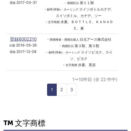
2017-03-31
・
第１１類
登録
商標区分
・
スイソボトルカナデ、
称呼(呼称)・ネーミング
スイソボトル、カナデ、ソー
・
水素、ＢＯＴＴＬＥ、ＫＡＮＡＤ
文字商標
Ｅ、奏
登録6002210
・
白元アース株式会社
商標権者・商標出願人
2016-05-26
・
第３類、第５類
出願
商標区分
2017-12-08
・
スイソビヨク、スイ
登録
称呼(呼称)・ネーミング
ソ、ビヨク
・
水素、美浴
文字商標
1〜10件目 (全 22 件中)
1
2
3
文字商標