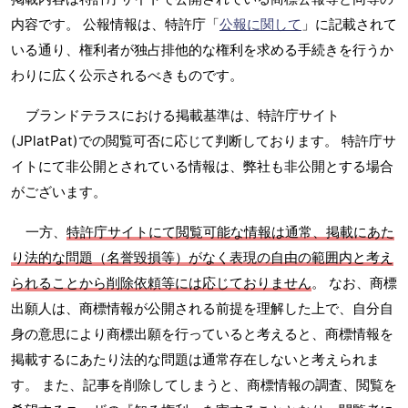
内容です。 公報情報は、特許庁「
公報に関して
」に記載されて
いる通り、権利者が独占排他的な権利を求める手続きを行うか
わりに広く公示されるべきものです。
ブランドテラスにおける掲載基準は、特許庁サイト
(JPlatPat)での閲覧可否に応じて判断しております。 特許庁サ
イトにて非公開とされている情報は、弊社も非公開とする場合
がございます。
一方、
特許庁サイトにて閲覧可能な情報は通常、掲載にあた
り法的な問題（名誉毀損等）がなく表現の自由の範囲内と考え
られることから削除依頼等には応じておりません
。 なお、商標
出願人は、商標情報が公開される前提を理解した上で、自分自
身の意思により商標出願を行っていると考えると、商標情報を
掲載するにあたり法的な問題は通常存在しないと考えられま
す。 また、記事を削除してしまうと、商標情報の調査、閲覧を