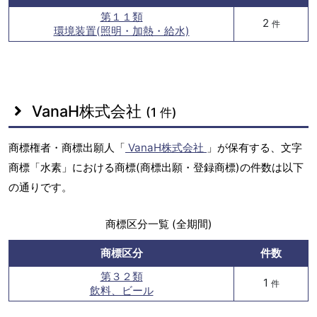
第１１類
2
件
環境装置(照明・加熱・給水)
VanaH株式会社
(1 件)
商標権者・商標出願人「
VanaH株式会社
」が保有する、文字
商標「水素」における商標(商標出願・登録商標)の件数は以下
の通りです。
商標区分一覧 (全期間)
商標区分
件数
第３２類
1
件
飲料、ビール