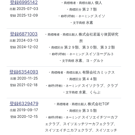
登録6995142
・
個人
商標権者・商標出願人
2025-07-03
・
第２７類
出願
商標区分
2025-12-09
・
スイソ
登録
称呼(呼称)・ネーミング
・
水素
文字商標
登録6871003
・
株式会社若返り体質研究
商標権者・商標出願人
2024-03-13
所
出願
2024-12-02
・
第２９類、第３０類、第３２類
登録
商標区分
・
スイソヨーグルト
称呼(呼称)・ネーミング
・
水素、ヨ－グルト
文字商標
登録6354093
・
有限会社カミックス
商標権者・商標出願人
2020-11-25
・
第４４類
出願
商標区分
2021-02-18
・
スイソクラブ、クラブ
登録
称呼(呼称)・ネーミング
・
水素、くらぶ
文字商標
登録6329479
・
株式会社TOF
商標権者・商標出願人
2019-09-17
・
第３５類
出願
商標区分
2020-12-15
・
スイソエイチツーカフ
登録
称呼(呼称)・ネーミング
ェクラブ、スイソエッチツーカフェクラブ、
スイソエイチニカフェクラブ、スイソエッチ