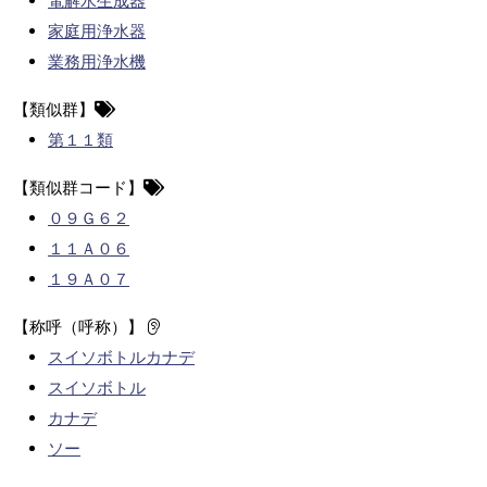
電解水生成器
家庭用浄水器
業務用浄水機
【類似群】
第１１類
【類似群コード】
０９Ｇ６２
１１Ａ０６
１９Ａ０７
【称呼（呼称）】
スイソボトルカナデ
スイソボトル
カナデ
ソー