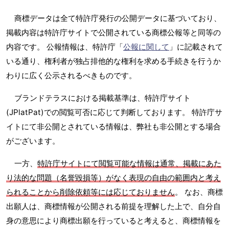
商標データは全て特許庁発行の公開データに基づいており、
掲載内容は特許庁サイトで公開されている商標公報等と同等の
内容です。 公報情報は、特許庁「
公報に関して
」に記載されて
いる通り、権利者が独占排他的な権利を求める手続きを行うか
わりに広く公示されるべきものです。
ブランドテラスにおける掲載基準は、特許庁サイト
(JPlatPat)での閲覧可否に応じて判断しております。 特許庁サ
イトにて非公開とされている情報は、弊社も非公開とする場合
がございます。
一方、
特許庁サイトにて閲覧可能な情報は通常、掲載にあた
り法的な問題（名誉毀損等）がなく表現の自由の範囲内と考え
られることから削除依頼等には応じておりません
。 なお、商標
出願人は、商標情報が公開される前提を理解した上で、自分自
身の意思により商標出願を行っていると考えると、商標情報を