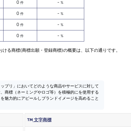
0
-
件
%
0
-
件
%
0
-
件
%
0
-
件
%
おける商標(商標出願・登録商標)の概要は、以下の通りです。
タップリ」においてどのような商品やサービスに対して
は、商標（ネーミングやロゴ等）を積極的にを使用する
スを魅力的にアピールしブランドイメージを高めること
文字商標