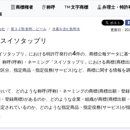
商標権者
称呼
文字商標
弁理士・特許
報
会社
第３２類 飲料、ビール
水素を含む飲料水
更新日：2026
スイソタップリ
4
スイソタップリ」における特許庁発行の
件の、商標公報データに基
。称呼(呼称)・ネーミング「スイソタップリ」における商標(商標
標区分、指定商品・指定役務(サービス)など、商標に関する情報を
おいて、どのような称呼(呼称)・ネーミングの商標(商標出願・登録
願・登録商標)があるのか、どのような企業・組織が商標(商標出願
指定されているのか、どのような指定商品・指定役務(サービス)が
。