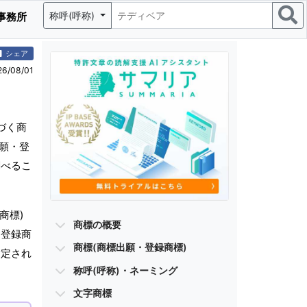
称呼(呼称)
事務所
シェア
/08/01
づく商
出願・登
調べるこ
商標)
商標の概要
・登録商
商標(商標出願・登録商標)
指定され
称呼(呼称)・ネーミング
文字商標