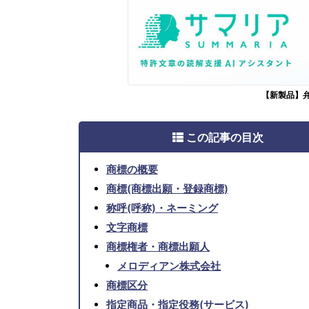
【新製品】
この記事の目次
商標の概要
商標(商標出願・登録商標)
称呼(呼称)・ネーミング
文字商標
商標権者・商標出願人
メロディアン株式会社
商標区分
指定商品・指定役務(サービス)