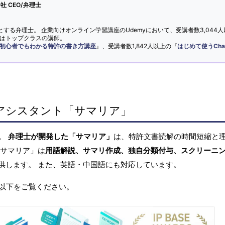
 CEO/弁理士
とする弁理士。 企業向けオンライン学習講座のUdemyにおいて、受講者数3,044人
ではトップクラスの講師。
初心者でもわかる特許の書き方講座
』、受講者数1,842人以上の『
はじめて使うCha
アシスタント「サマリア」
へ。
弁理士が開発した「サマリア」
は、特許文書読解の時間短縮と
「サマリア」は
用語解説、サマリ作成、独自分類付与、スクリーニ
供します。 また、英語・中国語にも対応しています。
以下をご覧ください。