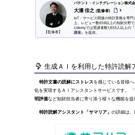
パテント・インテグレーション株式会社
大瀬 佳之
(監修者)
IoT・サービス関連の特許実務を専門
上、レビュー数639以上の知財分野
Udemyでは受講者数1,635人以上の『
【監修者】
講座
』を提供。
生成ＡＩを利用した特許読解
特許文書の読解にストレス
を感じている皆様
化を実現するＡＩアシスタントサービスです。 
明評価
など知財担当者に寄り添う様々な機能を提
特許読解アシスタント「サマリア」
の詳細は、