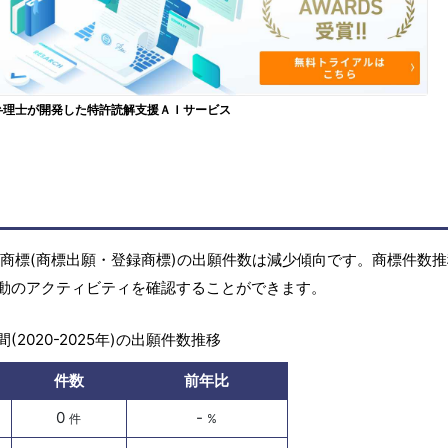
弁理士が開発した特許読解支援ＡＩサービス
年)の商標(商標出願・登録商標)の出願件数は減少傾向です。商標件数
動のアクティビティを確認することができます。
(2020-2025年)の出願件数推移
件数
前年比
0
-
件
%