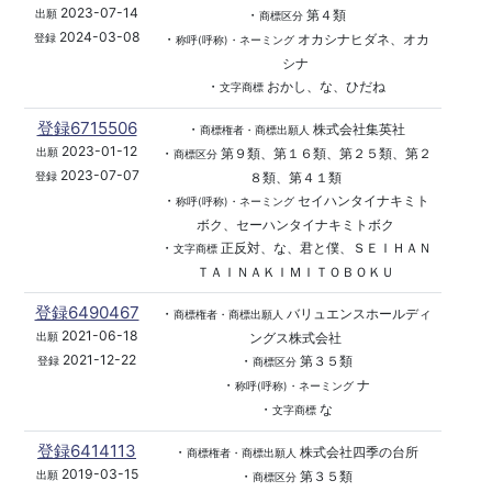
2023-07-14
・
第４類
出願
商標区分
2024-03-08
・
オカシナヒダネ、オカ
登録
称呼(呼称)・ネーミング
シナ
・
おかし、な、ひだね
文字商標
登録6715506
・
株式会社集英社
商標権者・商標出願人
2023-01-12
・
第９類、第１６類、第２５類、第２
出願
商標区分
2023-07-07
８類、第４１類
登録
・
セイハンタイナキミト
称呼(呼称)・ネーミング
ボク、セーハンタイナキミトボク
・
正反対、な、君と僕、ＳＥＩＨＡＮ
文字商標
ＴＡＩＮＡＫＩＭＩＴＯＢＯＫＵ
登録6490467
・
バリュエンスホールディ
商標権者・商標出願人
2021-06-18
ングス株式会社
出願
2021-12-22
・
第３５類
登録
商標区分
・
ナ
称呼(呼称)・ネーミング
・
な
文字商標
登録6414113
・
株式会社四季の台所
商標権者・商標出願人
2019-03-15
・
第３５類
出願
商標区分