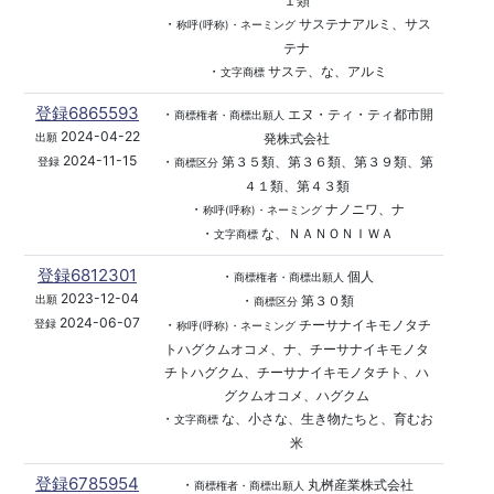
１類
・
サステナアルミ、サス
称呼(呼称)・ネーミング
テナ
・
サステ、な、アルミ
文字商標
登録6865593
・
エヌ・ティ・ティ都市開
商標権者・商標出願人
2024-04-22
発株式会社
出願
2024-11-15
・
第３５類、第３６類、第３９類、第
登録
商標区分
４１類、第４３類
・
ナノニワ、ナ
称呼(呼称)・ネーミング
・
な、ＮＡＮＯＮＩＷＡ
文字商標
登録6812301
・
個人
商標権者・商標出願人
2023-12-04
・
第３０類
出願
商標区分
2024-06-07
・
チーサナイキモノタチ
登録
称呼(呼称)・ネーミング
トハグクムオコメ、ナ、チーサナイキモノタ
チトハグクム、チーサナイキモノタチト、ハ
グクムオコメ、ハグクム
・
な、小さな、生き物たちと、育むお
文字商標
米
登録6785954
・
丸桝産業株式会社
商標権者・商標出願人