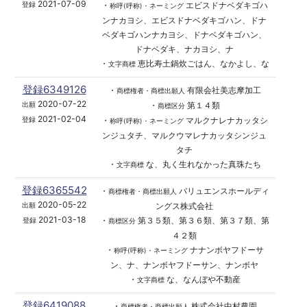
2021-07-09
・
エビスドナベダキゴハ
登録
称呼(呼称)・ネーミング
ンナカヨシ、エビスドナベダキゴハン、ドナ
ベダキゴハンナカヨシ、ドナベダキゴハン、
ドナベダキ、ナカヨシ、ナ
・
恵比寿土鍋炊ごはん、なかよし、な
文字商標
登録6349126
・
有限会社美志摩加工
商標権者・商標出願人
2020-07-22
・
第１４類
出願
商標区分
2021-02-04
・
マルクナレナカッタシ
登録
称呼(呼称)・ネーミング
ンジュタチ、マルクウマレナカッタシンジュ
タチ
・
な、丸く生れなかった真珠たち
文字商標
登録6365542
・
バリュエンスホールディ
商標権者・商標出願人
2020-05-22
ングス株式会社
出願
2021-03-18
・
第３５類、第３６類、第３７類、第
登録
商標区分
４２類
・
ナナンボヤフドーサ
称呼(呼称)・ネーミング
ン、ナ、ナンボヤフドーサン、ナンボヤ
・
な、なんぼや不動産
文字商標
登録6419088
・
株式会社中村農園
商標権者・商標出願人