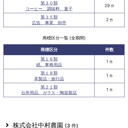
第３０類
29
件
コーヒー、調味料、菓子
第３５類
2
件
広告、事業、卸売
商標区分一覧 (全期間)
商標区分
件数
第１６類
1
件
紙、事務用品
第１８類
1
件
革製品・旅行品
第２１類
1
件
台所用品、ガラス・陶器製品
株式会社中村農園
(3 件)