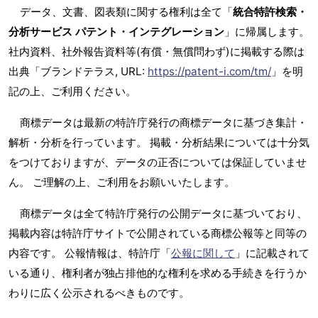
データ、文書、図表類に関する権利は全て「
統合特許検索・
分析サービス パテント・インテグレーション
」に帰属します。
社内資料、社外報告資料等(有償・無償問わず)に掲載する際は
出典「ブランドテラス, URL:
https://patent-i.com/tm/
」を明
記の上、ご利用ください。
商標データは最新の特許庁発行の商標データに基づき集計・
解析・分析を行っています。 掲載・分析結果については十分気
をつけておりますが、データの正否については保証していませ
ん。 ご理解の上、ご利用をお願いいたします。
商標データは全て特許庁発行の公開データに基づいており、
掲載内容は特許庁サイトで公開されている商標公報等と同等の
内容です。 公報情報は、特許庁「
公報に関して
」に記載されて
いる通り、権利者が独占排他的な権利を求める手続きを行うか
わりに広く公示されるべきものです。