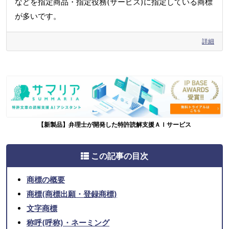
などを指定商品・指定役務(サービス)に指定している商標
が多いです。
詳細
【新製品】弁理士が開発した特許読解支援ＡＩサービス
この記事の目次
商標の概要
商標(商標出願・登録商標)
文字商標
称呼(呼称)・ネーミング