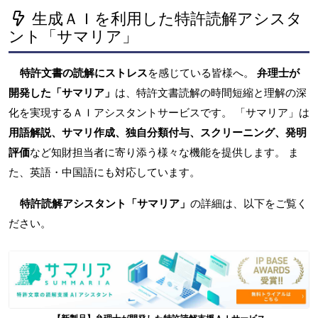
生成ＡＩを利用した特許読解アシスタ
ント「サマリア」
特許文書の読解にストレス
を感じている皆様へ。
弁理士が
開発した「サマリア」
は、特許文書読解の時間短縮と理解の深
化を実現するＡＩアシスタントサービスです。 「サマリア」は
用語解説、サマリ作成、独自分類付与、スクリーニング、発明
評価
など知財担当者に寄り添う様々な機能を提供します。 ま
た、英語・中国語にも対応しています。
特許読解アシスタント「サマリア」
の詳細は、以下をご覧く
ださい。