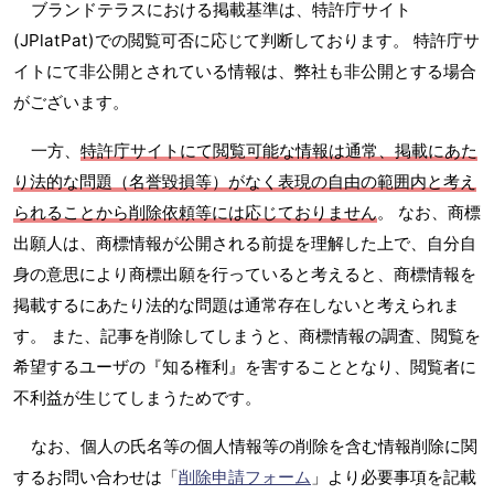
ブランドテラスにおける掲載基準は、特許庁サイト
(JPlatPat)での閲覧可否に応じて判断しております。 特許庁サ
イトにて非公開とされている情報は、弊社も非公開とする場合
がございます。
一方、
特許庁サイトにて閲覧可能な情報は通常、掲載にあた
り法的な問題（名誉毀損等）がなく表現の自由の範囲内と考え
られることから削除依頼等には応じておりません
。 なお、商標
出願人は、商標情報が公開される前提を理解した上で、自分自
身の意思により商標出願を行っていると考えると、商標情報を
掲載するにあたり法的な問題は通常存在しないと考えられま
す。 また、記事を削除してしまうと、商標情報の調査、閲覧を
希望するユーザの『知る権利』を害することとなり、閲覧者に
不利益が生じてしまうためです。
なお、個人の氏名等の個人情報等の削除を含む情報削除に関
するお問い合わせは「
削除申請フォーム
」より必要事項を記載