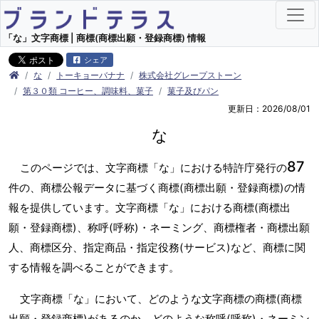
「な」文字商標 | 商標(商標出願・登録商標) 情報
シェア
な
トーキョーバナナ
株式会社グレープストーン
第３０類 コーヒー、調味料、菓子
菓子及びパン
更新日：2026/08/01
な
87
このページでは、文字商標「な」における特許庁発行の
件の、商標公報データに基づく商標(商標出願・登録商標)の情
報を提供しています。文字商標「な」における商標(商標出
願・登録商標)、称呼(呼称)・ネーミング、商標権者・商標出願
人、商標区分、指定商品・指定役務(サービス)など、商標に関
する情報を調べることができます。
文字商標「な」において、どのような文字商標の商標(商標
出願・登録商標)があるのか、どのような称呼(呼称)・ネーミン