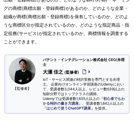
グの商標(商標出願・登録商標)があるのか、どのような企業・
組織が商標(商標出願・登録商標)を保有しているのか、どのよ
うな商標区分が指定されているのか、どのような指定商品・指
定役務(サービス)が指定されているのか、商標情報を調査する
ことができます。
パテント・インテグレーション株式会社 CEO/弁理
士
大瀬 佳之
(監修者)
IoT・サービス関連の特許実務を専門とする弁理
士。 企業向けオンライン学習講座のUdemyにおい
【監修者】
て、受講者数3,044人以上、レビュー数639以上の
知財分野ではトップクラスの講師。
Udemyでは受講者数1,635人以上の『
初心者でもわ
かる特許の書き方講座
』、受講者数1,842人以上の
『
はじめて使うChatGPT講座
』を提供。