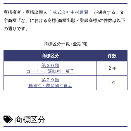
商標権者・商標出願人「
株式会社中村農園
」が保有する、文
字商標「な」における商標(商標出願・登録商標)の件数は以下
の通りです。
商標区分一覧 (全期間)
商標区分
件数
第３０類
2
件
コーヒー、調味料、菓子
第２９類
1
件
動物性・農産物性食品
商標区分