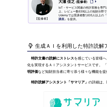
大瀬 佳之
(監修者)
IoT・サービス関連の特許実務を専門
上、レビュー数639以上の知財分野
Udemyでは受講者数1,635人以上の『
【監修者】
講座
』を提供。
生成ＡＩを利用した特許読解
特許文書の読解にストレス
を感じている皆様
化を実現するＡＩアシスタントサービスです。 
明評価
など知財担当者に寄り添う様々な機能を提
特許読解アシスタント「サマリア」
の詳細は、