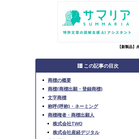
【新製品】
この記事の目次
商標の概要
商標(商標出願・登録商標)
文字商標
称呼(呼称)・ネーミング
商標権者・商標出願人
株式会社TWO
株式会社産経デジタル