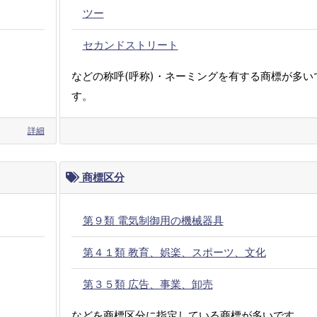
ツー
セカンドストリート
などの称呼(呼称)・ネーミングを有する商標が多い
す。
詳細
商標区分
第９類 電気制御用の機械器具
第４１類 教育、娯楽、スポーツ、文化
第３５類 広告、事業、卸売
などを商標区分に指定している商標が多いです。