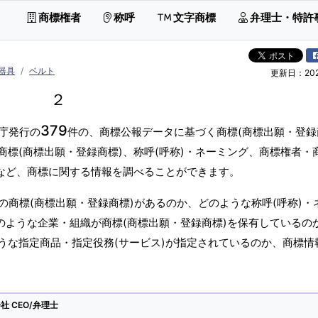
商標権者
称呼
文字商標
弁理士・特許
器具
ベルト
更新日：2026
２
379
庁発行の
件の、商標公報データに基づく商標(商標出願・登録
標(商標出願・登録商標)、称呼(呼称)・ネーミング、商標権者・
)など、商標に関する情報を調べることができます。
商標(商標出願・登録商標)があるのか、どのような称呼(呼称)・
のような企業・組織が商標(商標出願・登録商標)を保有しているの
うな指定商品・指定役務(サービス)が指定されているのか、商標情
 CEO/弁理士