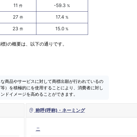
11
-59.3
件
%
27
17.4
件
%
23
15.0
件
%
商標)の概要は、以下の通りです。
うな商品やサービスに対して商標出願が行われているの
ゴ等）を積極的にを使用することにより、消費者に対し
ランドイメージを高めることができます。
称呼(呼称)・ネーミング
ニ