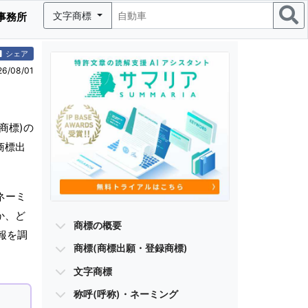
文字商標
事務所
シェア
/08/01
商標)の
商標出
ネーミ
か、ど
商標の概要
報を調
商標(商標出願・登録商標)
文字商標
称呼(呼称)・ネーミング