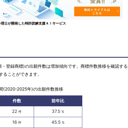
弁理士が開発した特許読解支援ＡＩサービス
商標出願・登録商標)の出願件数は増加傾向です。商標件数推移を確認す
することができます。
(2020-2025年)の出願件数推移
件数
前年比
22
37.5
件
%
16
45.5
件
%