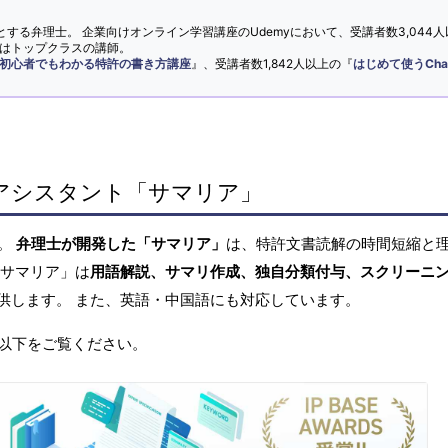
とする弁理士。 企業向けオンライン学習講座のUdemyにおいて、受講者数3,044人
ではトップクラスの講師。
初心者でもわかる特許の書き方講座
』、受講者数1,842人以上の『
はじめて使うCha
アシスタント「サマリア」
へ。
弁理士が開発した「サマリア」
は、特許文書読解の時間短縮と
「サマリア」は
用語解説、サマリ作成、独自分類付与、スクリーニ
供します。 また、英語・中国語にも対応しています。
以下をご覧ください。