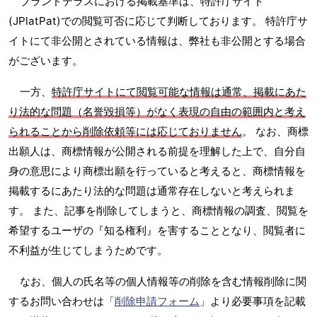
ブランドテラスにおける掲載基準は、特許庁サイト
(JPlatPat)での閲覧可否に応じて判断しております。 特許庁サ
イトにて非公開とされている情報は、弊社も非公開とする場合
がございます。
一方、
特許庁サイトにて閲覧可能な情報は通常、掲載にあた
り法的な問題（名誉毀損等）がなく表現の自由の範囲内と考え
られることから削除依頼等には応じておりません
。 なお、商標
出願人は、商標情報が公開される前提を理解した上で、自分自
身の意思により商標出願を行っていると考えると、商標情報を
掲載するにあたり法的な問題は通常存在しないと考えられま
す。 また、記事を削除してしまうと、商標情報の調査、閲覧を
希望するユーザの『知る権利』を害することとなり、閲覧者に
不利益が生じてしまうためです。
なお、個人の氏名等の個人情報等の削除を含む情報削除に関
するお問い合わせは「
削除申請フォーム
」より必要事項を記載