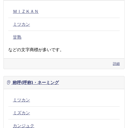
ＭＩＺＫＡＮ
ミツカン
甘熟
などの文字商標が多いです。
詳細
称呼(呼称)・ネーミング
ミツカン
ミズカン
カンジュク