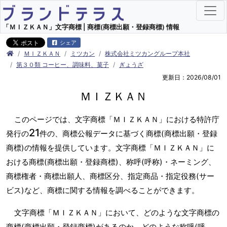
「ＭＩＺＫＡＮ」文字商標 | 商標(商標出願・登録商標) 情報
シェア
ＭＩＺＫＡＮ
ミツカン
株式会社ミツカングループ本社
第３０類 コーヒー、調味料、菓子
ぎょうざ
更新日：2026/08/01
ＭＩＺＫＡＮ
このページでは、文字商標「ＭＩＺＫＡＮ」における特許庁
21
発行の
件の、商標公報データに基づく商標(商標出願・登録
商標)の情報を提供しています。文字商標「ＭＩＺＫＡＮ」に
おける商標(商標出願・登録商標)、称呼(呼称)・ネーミング、
商標権者・商標出願人、商標区分、指定商品・指定役務(サー
ビス)など、商標に関する情報を調べることができます。
文字商標「ＭＩＺＫＡＮ」において、どのような文字商標の
商標(商標出願・登録商標)があるのか、どのような称呼(呼