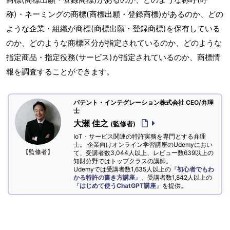
称)・ネーミングの商標(商標出願・登録商標)があるのか、どの
ような企業・組織が商標(商標出願・登録商標)を保有している
のか、どのような商標区分が指定されているのか、どのような
指定商品・指定役務(サービス)が指定されているのか、商標情
報を調査することができます。
パテント・インテグレーション株式会社 CEO/弁理
士
大瀬 佳之
(監修者)
IoT・サービス関連の特許実務を専門とする弁理
士。 企業向けオンライン学習講座のUdemyにおい
【監修者】
て、受講者数3,044人以上、レビュー数639以上の
知財分野ではトップクラスの講師。
Udemyでは受講者数1,635人以上の『
初心者でもわ
かる特許の書き方講座
』、受講者数1,842人以上の
『
はじめて使うChatGPT講座
』を提供。