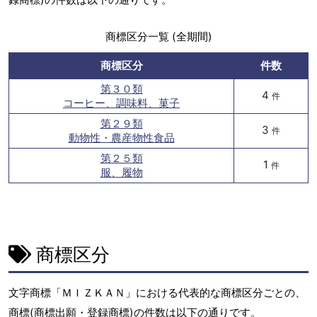
商標区分一覧 (全期間)
商標区分
件数
第３０類
4
件
コーヒー、調味料、菓子
第２９類
3
件
動物性・農産物性食品
第２５類
1
件
服、履物
商標区分
文字商標「ＭＩＺＫＡＮ」における代表的な商標区分ごとの、
商標(商標出願・登録商標)の件数は以下の通りです。