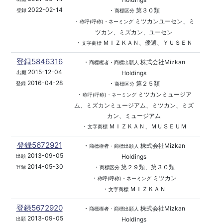
2022-02-14
・
第３０類
登録
商標区分
・
ミツカンユーセン、ミ
称呼(呼称)・ネーミング
ツカン、ミズカン、ユーセン
・
ＭＩＺＫＡＮ、優選、ＹＵＳＥＮ
文字商標
登録5846316
・
株式会社Mizkan
商標権者・商標出願人
2015-12-04
Holdings
出願
2016-04-28
・
第２５類
登録
商標区分
・
ミツカンミュージア
称呼(呼称)・ネーミング
ム、ミズカンミュージアム、ミツカン、ミズ
カン、ミュージアム
・
ＭＩＺＫＡＮ、ＭＵＳＥＵＭ
文字商標
登録5672921
・
株式会社Mizkan
商標権者・商標出願人
2013-09-05
Holdings
出願
2014-05-30
・
第２９類、第３０類
登録
商標区分
・
ミツカン
称呼(呼称)・ネーミング
・
ＭＩＺＫＡＮ
文字商標
登録5672920
・
株式会社Mizkan
商標権者・商標出願人
2013-09-05
Holdings
出願