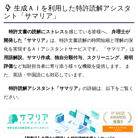
生成ＡＩを利用した特許読解アシスタ
ント「サマリア」
特許文書の読解にストレス
を感じている皆様へ。
弁理士が
開発した「サマリア」
は、特許文書読解の時間短縮と理解の深
化を実現するＡＩアシスタントサービスです。 「サマリア」は
用語解説、サマリ作成、独自分類付与、スクリーニング、発明
評価
など知財担当者に寄り添う様々な機能を提供します。 ま
た、英語・中国語にも対応しています。
特許読解アシスタント「サマリア」
の詳細は、以下をご覧く
ださい。