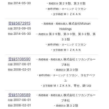
2014-05-30
・
第２９類、第３０類
登録
商標区分
・
ミツカン
称呼(呼称)・ネーミング
・
ＭＩＺＫＡＮ
文字商標
登録5672915
・
株式会社Mizkan
商標権者・商標出願人
2013-09-05
Holdings
出願
2014-05-30
・
第２９類、第３０類、第３２類、第
登録
商標区分
３３類
・
ミツカン
称呼(呼称)・ネーミング
・
ＭＩＺＫＡＮ
文字商標
登録5108590
・
株式会社ミツカングルー
商標権者・商標出願人
2007-06-01
プ本社
出願
2008-02-01
・
第３０類
登録
商標区分
・
ミツカン、ヨセナベツ
称呼(呼称)・ネーミング
ユ
・
ＭＩＺＫＡＮ、寄せ、鍋つゆ
文字商標
登録5108589
・
株式会社ミツカングルー
商標権者・商標出願人
2007-06-01
プ本社
出願
2008-02-01
・
第３２類
登録
商標区分