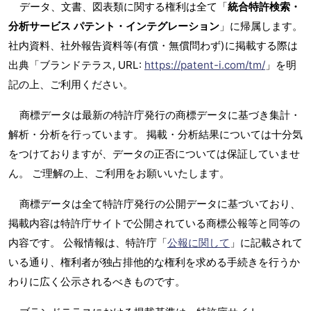
データ、文書、図表類に関する権利は全て「
統合特許検索・
分析サービス パテント・インテグレーション
」に帰属します。
社内資料、社外報告資料等(有償・無償問わず)に掲載する際は
出典「ブランドテラス, URL:
https://patent-i.com/tm/
」を明
記の上、ご利用ください。
商標データは最新の特許庁発行の商標データに基づき集計・
解析・分析を行っています。 掲載・分析結果については十分気
をつけておりますが、データの正否については保証していませ
ん。 ご理解の上、ご利用をお願いいたします。
商標データは全て特許庁発行の公開データに基づいており、
掲載内容は特許庁サイトで公開されている商標公報等と同等の
内容です。 公報情報は、特許庁「
公報に関して
」に記載されて
いる通り、権利者が独占排他的な権利を求める手続きを行うか
わりに広く公示されるべきものです。