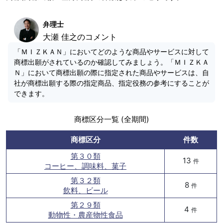
弁理士
大瀬 佳之のコメント
「ＭＩＺＫＡＮ」においてどのような商品やサービスに対して
商標出願がされているのか確認してみましょう。「ＭＩＺＫＡ
Ｎ」において商標出願の際に指定された商品やサービスは、自
社が商標出願する際の指定商品、指定役務の参考にすることが
できます。
商標区分一覧 (全期間)
商標区分
件数
第３０類
13
件
コーヒー、調味料、菓子
第３２類
8
件
飲料、ビール
第２９類
4
件
動物性・農産物性食品