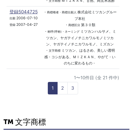
・
ＭＩＺＫＡＮ、甘熟、純玄米黒酢
文字商標
登録5044725
・
株式会社ミツカングルー
商標権者・商標出願人
2006-07-10
プ本社
出願
2007-04-27
・
第３０類
登録
商標区分
・
ミツカンハルサメ、ミ
称呼(呼称)・ネーミング
ツカン、ヤガテイノチニカワルモノミツカ
ン、ヤガテイノチニカワルモノ、ミズカン
・
ミツカン、はるさめ、美しい透明
文字商標
感・コシがある、ＭＩＺＫＡＮ、やがて・い
のちに変わるもの・
1〜10件目 (全 21 件中)
1
2
3
文字商標