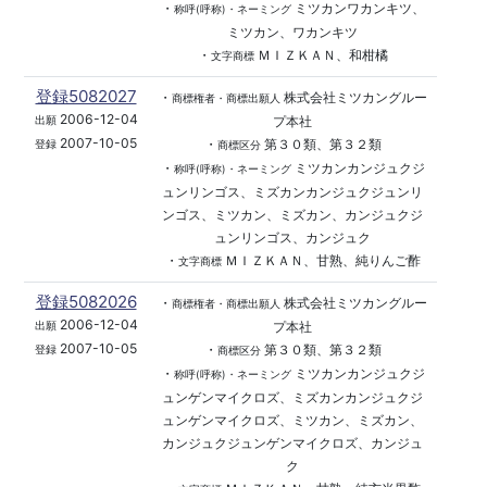
・
ミツカンワカンキツ、
称呼(呼称)・ネーミング
ミツカン、ワカンキツ
・
ＭＩＺＫＡＮ、和柑橘
文字商標
登録5082027
・
株式会社ミツカングルー
商標権者・商標出願人
2006-12-04
プ本社
出願
2007-10-05
・
第３０類、第３２類
登録
商標区分
・
ミツカンカンジュクジ
称呼(呼称)・ネーミング
ュンリンゴス、ミズカンカンジュクジュンリ
ンゴス、ミツカン、ミズカン、カンジュクジ
ュンリンゴス、カンジュク
・
ＭＩＺＫＡＮ、甘熟、純りんご酢
文字商標
登録5082026
・
株式会社ミツカングルー
商標権者・商標出願人
2006-12-04
プ本社
出願
2007-10-05
・
第３０類、第３２類
登録
商標区分
・
ミツカンカンジュクジ
称呼(呼称)・ネーミング
ュンゲンマイクロズ、ミズカンカンジュクジ
ュンゲンマイクロズ、ミツカン、ミズカン、
カンジュクジュンゲンマイクロズ、カンジュ
ク