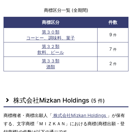
商標区分一覧 (全期間)
商標区分
件数
第３０類
9
件
コーヒー、調味料、菓子
第３２類
7
件
飲料、ビール
第３３類
2
件
酒類
株式会社Mizkan Holdings
(5 件)
商標権者・商標出願人「
株式会社Mizkan Holdings
」が保有
する、文字商標「ＭＩＺＫＡＮ」における商標(商標出願・登
録商標)の件数は以下の通りです。