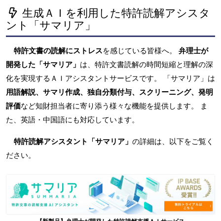
生成ＡＩを利用した特許読解アシスタ
ント「サマリア」
特許文書の読解にストレス
を感じている皆様へ。
弁理士が
開発した「サマリア」
は、特許文書読解の時間短縮と理解の深
化を実現するＡＩアシスタントサービスです。 「サマリア」は
用語解説、サマリ作成、独自分類付与、スクリーニング、発明
評価
など知財担当者に寄り添う様々な機能を提供します。 ま
た、英語・中国語にも対応しています。
特許読解アシスタント「サマリア」
の詳細は、以下をご覧く
ださい。