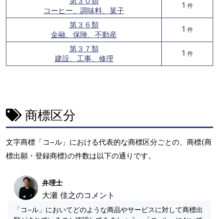
第３０類
1
件
コーヒー、調味料、菓子
第３６類
1
件
金融、保険、不動産
第３７類
1
件
建設、工事、修理
商標区分
文字商標「コ−ル」における代表的な商標区分ごとの、商標(商
標出願・登録商標)の件数は以下の通りです。
弁理士
大瀬 佳之のコメント
「コ−ル」においてどのような商品やサービスに対して商標出