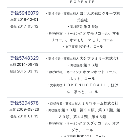
ＥＣＲＥＡＴＥ
登録5946079
・
ほけんの窓口グループ株
商標権者・商標出願人
2016-12-01
式会社
出願
2017-05-12
・
第３６類
登録
商標区分
・
オマモリコール、マモ
称呼(呼称)・ネーミング
リコール、オマモリ、マモリ、コール
・
お守り、コ−ル
文字商標
登録5748329
・
大分ファミリー株式会社
商標権者・商標出願人
2014-09-18
・
第３６類
出願
商標区分
2015-03-13
・
ホケンホットコール、
登録
称呼(呼称)・ネーミング
ホット、コール
・
ＨＯＫＥＮＨＯＴＣＡＬＬ、ほけ
文字商標
ん、ほっと、コ−ル
登録5294578
・
ミサワホーム株式会社
商標権者・商標出願人
2009-08-26
・
第３０類、第３６類、第３７類、第
出願
商標区分
2010-01-15
３９類、第４４類、第４５類
登録
・
オスダケコール、オス
称呼(呼称)・ネーミング
ダケ、コール
・
押すだけ、コ−ル
文字商標