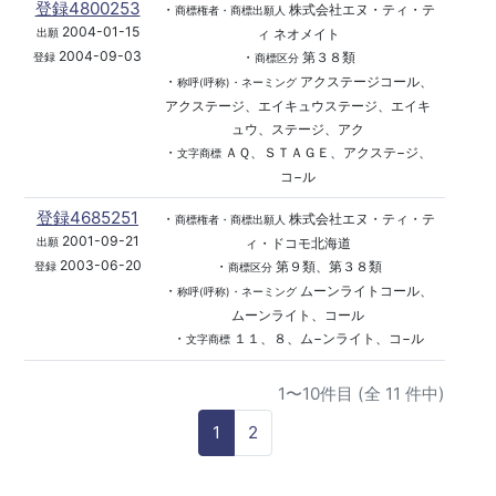
登録4800253
・
株式会社エヌ・ティ・テ
商標権者・商標出願人
2004-01-15
ィ ネオメイト
出願
2004-09-03
・
第３８類
登録
商標区分
・
アクステージコール、
称呼(呼称)・ネーミング
アクステージ、エイキュウステージ、エイキ
ュウ、ステージ、アク
・
ＡＱ、ＳＴＡＧＥ、アクステ−ジ、
文字商標
コ−ル
登録4685251
・
株式会社エヌ・ティ・テ
商標権者・商標出願人
2001-09-21
ィ・ドコモ北海道
出願
2003-06-20
・
第９類、第３８類
登録
商標区分
・
ムーンライトコール、
称呼(呼称)・ネーミング
ムーンライト、コール
・
１１、８、ム−ンライト、コ−ル
文字商標
1〜10件目 (全 11 件中)
1
2