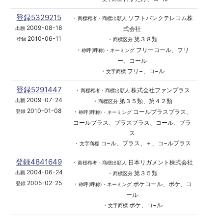
登録5329215
・
ソフトバンクテレコム株
商標権者・商標出願人
2009-08-18
式会社
出願
2010-06-11
・
第３８類
登録
商標区分
・
フリーコール、フリ
称呼(呼称)・ネーミング
ー、コール
・
フリ−、コ−ル
文字商標
登録5291447
・
株式会社ファンプラス
商標権者・商標出願人
2009-07-24
・
第３５類、第４２類
出願
商標区分
2010-01-08
・
コールプラスプラス、
登録
称呼(呼称)・ネーミング
コールプラス、プラスプラス、コール、プラ
ス
・
コ−ル、プラス、＋、コ−ルプラス
文字商標
登録4841649
・
日本リガメント株式会社
商標権者・商標出願人
2004-06-24
・
第３５類
出願
商標区分
2005-02-25
・
ポケコール、ポケ、コ
登録
称呼(呼称)・ネーミング
ール
・
ポケ、コ−ル
文字商標