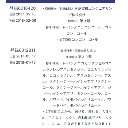
登録6018420
・
三菱電機エンジニアリン
商標権者・商標出願人
2017-05-18
グ株式会社
出願
2018-02-09
・
第９類
登録
商標区分
・
コンコンコール、コン
称呼(呼称)・ネーミング
コン、コール
・
コンコン、コ−ル
文字商標
登録6012811
・
個人
商標権者・商標出願人
2017-05-17
・
第３９類
出願
商標区分
2018-01-19
・
ココカラサガセルココ
登録
称呼(呼称)・ネーミング
カラノレルアスカタクシー、ココカラサガセ
ル、ココカラノレル、アスカタクシー、アス
カ、タクシージドーハイシャアプリタクシー
コール、タクシージドーハイシャアプリ、ジ
ドーハイシャアプリ、タクシーコール、コー
ル、パワードバイモバイルクリエート、パワ
ードバイ、モバイルクリエート
・
ここから、探せる、乗れる、ＡＳＫ
文字商標
Ａ、ＴＡＸＩ、タクシ−自動配車アプリ、タク
シ−、コ−ル、ＰＯＷＥＲＥＤＢＹＭＯＢＩＬ