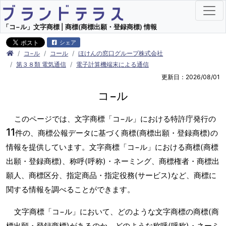
「コ−ル」文字商標 | 商標(商標出願・登録商標) 情報
シェア
コ−ル
コール
ほけんの窓口グループ株式会社
第３８類 電気通信
電子計算機端末による通信
更新日：2026/08/01
コ−ル
このページでは、文字商標「コ−ル」における特許庁発行の
11
件の、商標公報データに基づく商標(商標出願・登録商標)の
情報を提供しています。文字商標「コ−ル」における商標(商標
出願・登録商標)、称呼(呼称)・ネーミング、商標権者・商標出
願人、商標区分、指定商品・指定役務(サービス)など、商標に
関する情報を調べることができます。
文字商標「コ−ル」において、どのような文字商標の商標(商
標出願・登録商標)があるのか、どのような称呼(呼称)・ネーミ