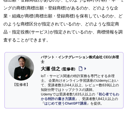
ングの商標(商標出願・登録商標)があるのか、どのような企
業・組織が商標(商標出願・登録商標)を保有しているのか、ど
のような商標区分が指定されているのか、どのような指定商
品・指定役務(サービス)が指定されているのか、商標情報を調
査することができます。
パテント・インテグレーション株式会社 CEO/弁理
士
大瀬 佳之
(監修者)
IoT・サービス関連の特許実務を専門とする弁理
士。 企業向けオンライン学習講座のUdemyにおい
【監修者】
て、受講者数3,044人以上、レビュー数639以上の
知財分野ではトップクラスの講師。
Udemyでは受講者数1,635人以上の『
初心者でもわ
かる特許の書き方講座
』、受講者数1,842人以上の
『
はじめて使うChatGPT講座
』を提供。