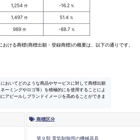
1,254
-16.2
件
%
1,497
51.4
件
%
989
-88.7
件
%
における商標(商標出願・登録商標)の概要は、以下の通りです。
」においてどのような商品やサービスに対して商標出願
（ネーミングやロゴ等）を積極的にを使用することによ
的にアピールしブランドイメージを高めることができま
商標区分
第９類 電気制御用の機械器具