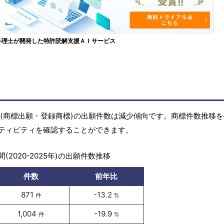
弁理士が開発した特許読解支援ＡＩサービス
の商標(商標出願・登録商標)の出願件数は減少傾向です。商標件数推移
ティビティを確認することができます。
(2020-2025年)の出願件数推移
件数
前年比
871
-13.2
件
%
1,004
-19.9
件
%