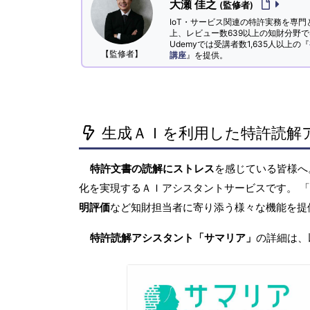
大瀬 佳之
(監修者)
IoT・サービス関連の特許実務を専門
上、レビュー数639以上の知財分野
Udemyでは受講者数1,635人以上の『
【監修者】
講座
』を提供。
生成ＡＩを利用した特許読解
特許文書の読解にストレス
を感じている皆様
化を実現するＡＩアシスタントサービスです。 
明評価
など知財担当者に寄り添う様々な機能を提
特許読解アシスタント「サマリア」
の詳細は、