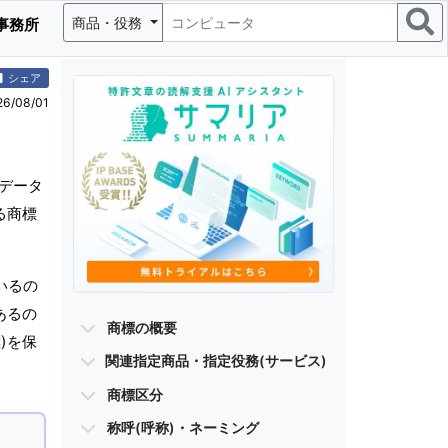
商品・役務
事務所
シェア
/08/01
データ
る商標
。
いるの
あるの
商標の概要
)を保
関連指定商品・指定役務(サービス)
商標区分
称呼(呼称)・ネーミング