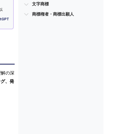
文字商標
以
商標権者・商標出願人
tGPT
理解の深
ング、発