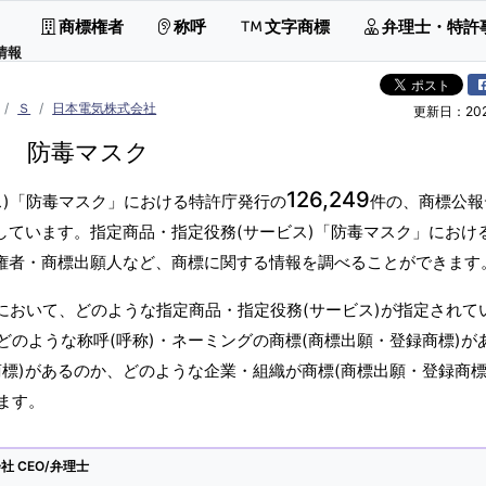
商標権者
称呼
文字商標
弁理士・特許
情報
Ｓ
日本電気株式会社
更新日：2026
防毒マスク
126,249
ス)「防毒マスク」における特許庁発行の
件の、商標公報
しています。指定商品・指定役務(サービス)「防毒マスク」におけ
標権者・商標出願人など、商標に関する情報を調べることができます
において、どのような指定商品・指定役務(サービス)が指定されて
のような称呼(呼称)・ネーミングの商標(商標出願・登録商標)が
標)があるのか、どのような企業・組織が商標(商標出願・登録商標
ます。
 CEO/弁理士