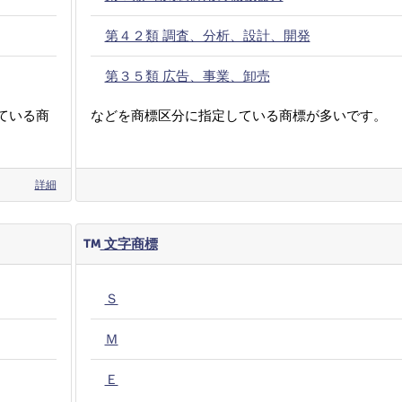
第４２類 調査、分析、設計、開発
第３５類 広告、事業、卸売
ている商
などを商標区分に指定している商標が多いです。
詳細
文字商標
Ｓ
Ｍ
Ｅ