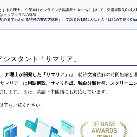
とする弁理士。 企業向けオンライン学習講座のUdemyにおいて、受講者数3,044人
ではトップクラスの講師。
初心者でもわかる特許の書き方講座
』、受講者数1,842人以上の『
はじめて使うCha
アシスタント「サマリア」
へ。
弁理士が開発した「サマリア」
は、特許文書読解の時間短縮と
「サマリア」は
用語解説、サマリ作成、独自分類付与、スクリーニ
供します。 また、英語・中国語にも対応しています。
以下をご覧ください。