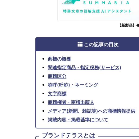
【新製品】
この記事の目次
商標の概要
関連指定商品・指定役務(サービス)
商標区分
称呼(呼称)・ネーミング
文字商標
商標権者・商標出願人
メディア(新聞、雑誌等)への商標情報提供
掲載内容・掲載基準について
ブランドテラスとは