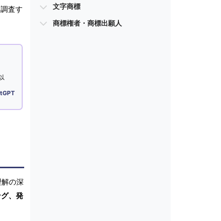
文字商標
を調査す
商標権者・商標出願人
以
tGPT
理解の深
ング、発