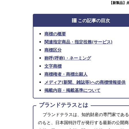
【新製品】
この記事の目次
商標の概要
関連指定商品・指定役務(サービス)
商標区分
称呼(呼称)・ネーミング
文字商標
商標権者・商標出願人
メディア(新聞、雑誌等)への商標情報提供
掲載内容・掲載基準について
ブランドテラスとは
ブランドテラスは、知的財産の専門家である
のもと、日本国特許庁が発行する最新の公開商