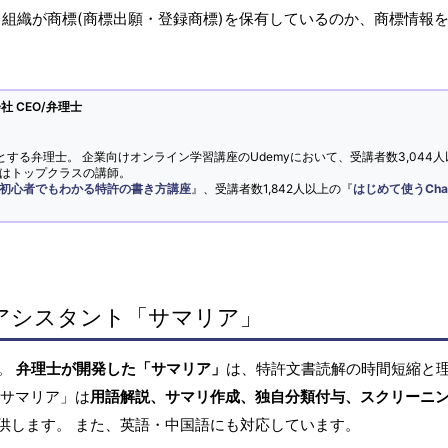
・組織が商標(商標出願・登録商標)を保有しているのか、商標情報
 CEO/弁理士
とする弁理士。 企業向けオンライン学習講座のUdemyにおいて、受講者数3,044人
ではトップクラスの講師。
初心者でもわかる特許の書き方講座
』、受講者数1,842人以上の『
はじめて使うCha
アシスタント「サマリア」
へ。
弁理士が開発した「サマリア」
は、特許文書読解の時間短縮と
「サマリア」は
用語解説、サマリ作成、独自分類付与、スクリーニ
供します。 また、英語・中国語にも対応しています。