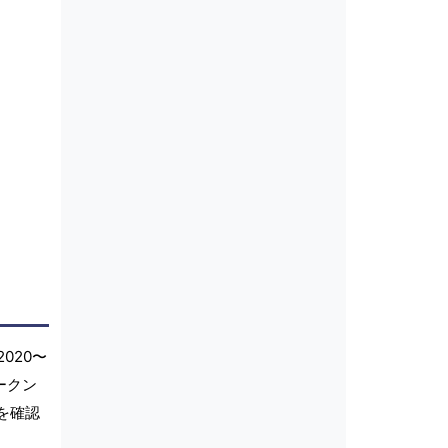
020〜
ークン
を確認