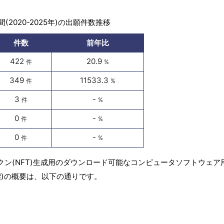
(2020-2025年)の出願件数推移
件数
前年比
422
20.9
件
%
349
11533.3
件
%
3
-
件
%
0
-
件
%
0
-
件
%
クン(NFT)生成用のダウンロード可能なコンピュータソフトウェア
)の概要は、以下の通りです。