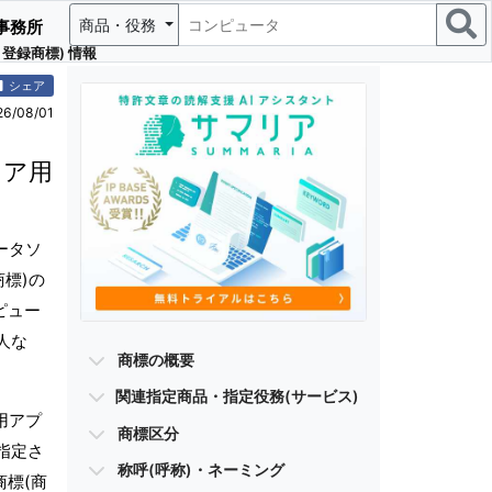
商品・役務
事務所
登録商標) 情報
シェア
/08/01
ェア用
ータソ
標)の
ピュー
人な
商標の概要
関連指定商品・指定役務(サービス)
用アプ
商標区分
指定さ
称呼(呼称)・ネーミング
商標(商