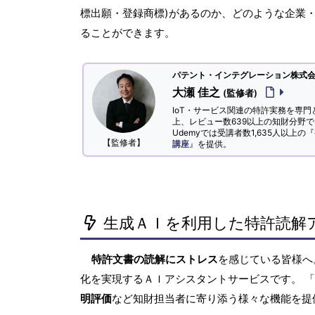
標出願・登録商標)があるのか、どのような企業
ることができます。
パテント・インテグレーション株式会社
大瀬 佳之
(監修者)
IoT・サービス関連の特許実務を専門
上、レビュー数639以上の知財分野
Udemyでは受講者数1,635人以上の『
【監修者】
講座
』を提供。
生成ＡＩを利用した特許読解
特許文書の読解にストレス
を感じている皆様
化を実現するＡＩアシスタントサービスです。 
明評価
など知財担当者に寄り添う様々な機能を提