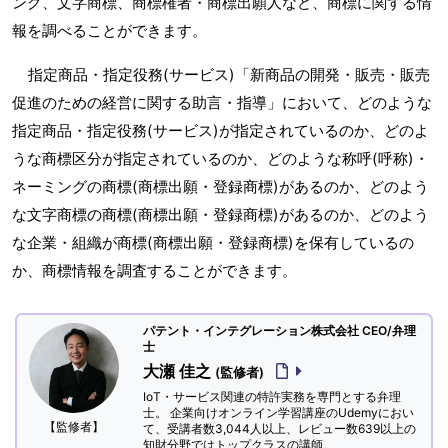
ング、文字商標、商標権者・商標出願人など、商標に関する情
報を調べることができます。
指定商品・指定役務(サービス)「新商品の開発・販売・販売
促進のための経営に関する助言・指導」において、どのような
指定商品・指定役務(サービス)が指定されているのか、どのよ
うな商標区分が指定されているのか、どのような称呼(呼称)・
ネーミングの商標(商標出願・登録商標)があるのか、どのよう
な文字商標の商標(商標出願・登録商標)があるのか、どのよう
な企業・組織が商標(商標出願・登録商標)を保有しているの
か、商標情報を調査することができます。
パテント・インテグレーション株式会社 CEO/弁理
士
大瀬 佳之
(監修者)
IoT・サービス関連の特許実務を専門とする弁理
士。 企業向けオンライン学習講座のUdemyにおい
【監修者】
て、受講者数3,044人以上、レビュー数639以上の
知財分野ではトップクラスの講師。