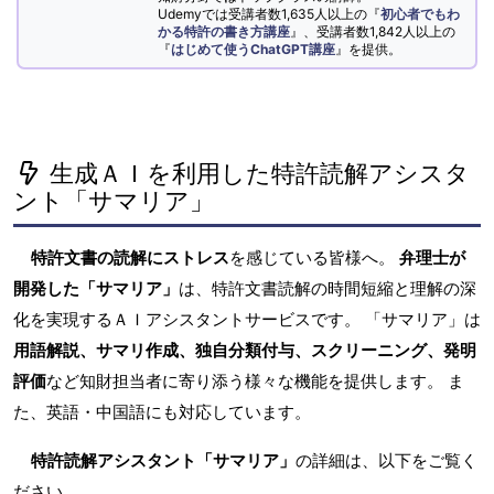
Udemyでは受講者数1,635人以上の『
初心者でもわ
かる特許の書き方講座
』、受講者数1,842人以上の
『
はじめて使うChatGPT講座
』を提供。
生成ＡＩを利用した特許読解アシスタ
ント「サマリア」
特許文書の読解にストレス
を感じている皆様へ。
弁理士が
開発した「サマリア」
は、特許文書読解の時間短縮と理解の深
化を実現するＡＩアシスタントサービスです。 「サマリア」は
用語解説、サマリ作成、独自分類付与、スクリーニング、発明
評価
など知財担当者に寄り添う様々な機能を提供します。 ま
た、英語・中国語にも対応しています。
特許読解アシスタント「サマリア」
の詳細は、以下をご覧く
ださい。