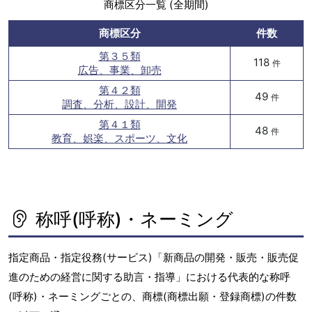
商標区分一覧 (全期間)
商標区分
件数
第３５類
118
件
広告、事業、卸売
第４２類
49
件
調査、分析、設計、開発
第４１類
48
件
教育、娯楽、スポーツ、文化
称呼(呼称)・ネーミング
指定商品・指定役務(サービス)「新商品の開発・販売・販売促
進のための経営に関する助言・指導」における代表的な称呼
(呼称)・ネーミングごとの、商標(商標出願・登録商標)の件数