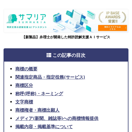
【新製品】弁理士が開発した特許読解支援ＡＩサービス
この記事の目次
商標の概要
関連指定商品・指定役務(サービス)
商標区分
称呼(呼称)・ネーミング
文字商標
商標権者・商標出願人
メディア(新聞、雑誌等)への商標情報提供
掲載内容・掲載基準について