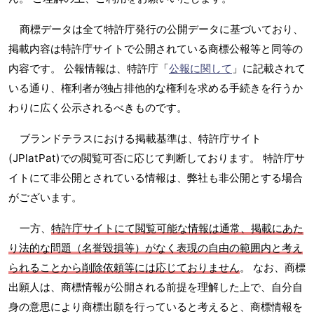
商標データは全て特許庁発行の公開データに基づいており、
掲載内容は特許庁サイトで公開されている商標公報等と同等の
内容です。 公報情報は、特許庁「
公報に関して
」に記載されて
いる通り、権利者が独占排他的な権利を求める手続きを行うか
わりに広く公示されるべきものです。
ブランドテラスにおける掲載基準は、特許庁サイト
(JPlatPat)での閲覧可否に応じて判断しております。 特許庁サ
イトにて非公開とされている情報は、弊社も非公開とする場合
がございます。
一方、
特許庁サイトにて閲覧可能な情報は通常、掲載にあた
り法的な問題（名誉毀損等）がなく表現の自由の範囲内と考え
られることから削除依頼等には応じておりません
。 なお、商標
出願人は、商標情報が公開される前提を理解した上で、自分自
身の意思により商標出願を行っていると考えると、商標情報を