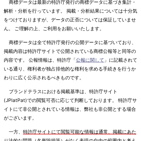
商標データは最新の特許庁発行の商標データに基づき集計・
解析・分析を行っています。 掲載・分析結果については十分気
をつけておりますが、データの正否については保証していませ
ん。 ご理解の上、ご利用をお願いいたします。
商標データは全て特許庁発行の公開データに基づいており、
掲載内容は特許庁サイトで公開されている商標公報等と同等の
内容です。 公報情報は、特許庁「
公報に関して
」に記載されて
いる通り、権利者が独占排他的な権利を求める手続きを行うか
わりに広く公示されるべきものです。
ブランドテラスにおける掲載基準は、特許庁サイト
(JPlatPat)での閲覧可否に応じて判断しております。 特許庁サ
イトにて非公開とされている情報は、弊社も非公開とする場合
がございます。
一方、
特許庁サイトにて閲覧可能な情報は通常、掲載にあた
り法的な問題（名誉毀損等）がなく表現の自由の範囲内と考え