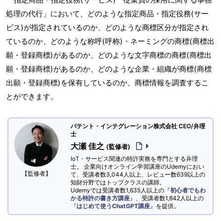
処理の代行」において、どのような指定商品・指定役務(サー
ビス)が指定されているのか、どのような商標区分が指定され
ているのか、どのような称呼(呼称)・ネーミングの商標(商標出
願・登録商標)があるのか、どのような文字商標の商標(商標出
願・登録商標)があるのか、どのような企業・組織が商標(商標
出願・登録商標)を保有しているのか、商標情報を調査するこ
とができます。
パテント・インテグレーション株式会社 CEO/弁理
士
大瀬 佳之
(監修者)
IoT・サービス関連の特許実務を専門とする弁理
士。 企業向けオンライン学習講座のUdemyにおい
【監修者】
て、受講者数3,044人以上、レビュー数639以上の
知財分野ではトップクラスの講師。
Udemyでは受講者数1,635人以上の『
初心者でもわ
かる特許の書き方講座
』、受講者数1,842人以上の
『
はじめて使うChatGPT講座
』を提供。