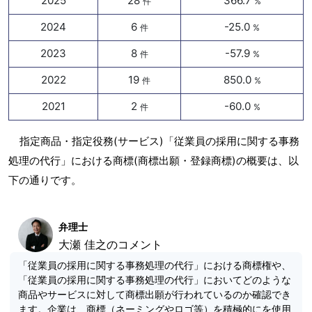
2025
28
366.7
件
%
2024
6
-25.0
件
%
2023
8
-57.9
件
%
2022
19
850.0
件
%
2021
2
-60.0
件
%
指定商品・指定役務(サービス)「従業員の採用に関する事務
処理の代行」における商標(商標出願・登録商標)の概要は、以
下の通りです。
弁理士
大瀬 佳之のコメント
「従業員の採用に関する事務処理の代行」における商標権や、
「従業員の採用に関する事務処理の代行」においてどのような
商品やサービスに対して商標出願が行われているのか確認でき
ます。企業は、商標（ネーミングやロゴ等）を積極的にを使用