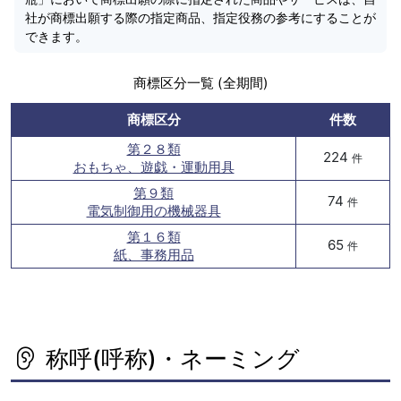
社が商標出願する際の指定商品、指定役務の参考にすることが
できます。
商標区分一覧 (全期間)
商標区分
件数
第２８類
224
件
おもちゃ、遊戯・運動用具
第９類
74
件
電気制御用の機械器具
第１６類
65
件
紙、事務用品
称呼(呼称)・ネーミング