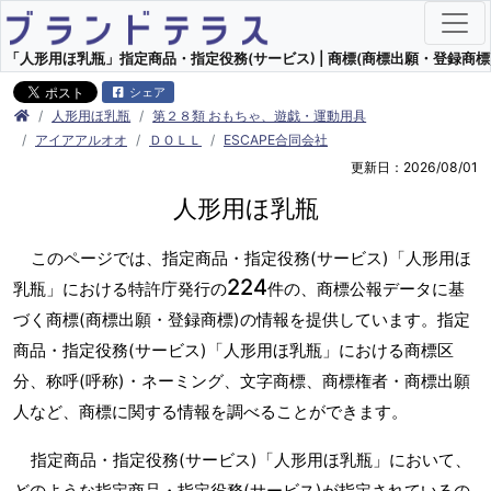
「人形用ほ乳瓶」指定商品・指定役務(サービス) | 商標(商標出願・登録商標)
シェア
人形用ほ乳瓶
第２８類 おもちゃ、遊戯・運動用具
アイアアルオオ
ＤＯＬＬ
ESCAPE合同会社
更新日：2026/08/01
人形用ほ乳瓶
このページでは、指定商品・指定役務(サービス)「人形用ほ
224
乳瓶」における特許庁発行の
件の、商標公報データに基
づく商標(商標出願・登録商標)の情報を提供しています。指定
商品・指定役務(サービス)「人形用ほ乳瓶」における商標区
分、称呼(呼称)・ネーミング、文字商標、商標権者・商標出願
人など、商標に関する情報を調べることができます。
指定商品・指定役務(サービス)「人形用ほ乳瓶」において、
どのような指定商品・指定役務(サービス)が指定されているの