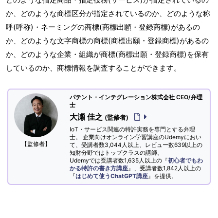
か、どのような商標区分が指定されているのか、どのような称
呼(呼称)・ネーミングの商標(商標出願・登録商標)があるの
か、どのような文字商標の商標(商標出願・登録商標)があるの
か、どのような企業・組織が商標(商標出願・登録商標)を保有
しているのか、商標情報を調査することができます。
パテント・インテグレーション株式会社 CEO/弁理
士
大瀬 佳之
(監修者)
IoT・サービス関連の特許実務を専門とする弁理
士。 企業向けオンライン学習講座のUdemyにおい
【監修者】
て、受講者数3,044人以上、レビュー数639以上の
知財分野ではトップクラスの講師。
Udemyでは受講者数1,635人以上の『
初心者でもわ
かる特許の書き方講座
』、受講者数1,842人以上の
『
はじめて使うChatGPT講座
』を提供。