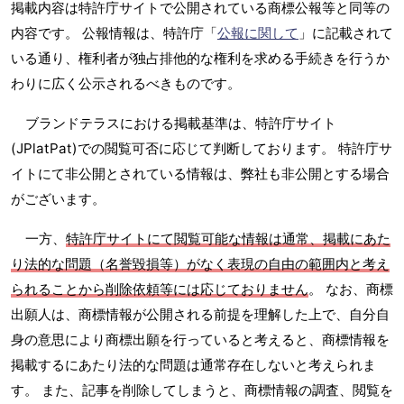
掲載内容は特許庁サイトで公開されている商標公報等と同等の
内容です。 公報情報は、特許庁「
公報に関して
」に記載されて
いる通り、権利者が独占排他的な権利を求める手続きを行うか
わりに広く公示されるべきものです。
ブランドテラスにおける掲載基準は、特許庁サイト
(JPlatPat)での閲覧可否に応じて判断しております。 特許庁サ
イトにて非公開とされている情報は、弊社も非公開とする場合
がございます。
一方、
特許庁サイトにて閲覧可能な情報は通常、掲載にあた
り法的な問題（名誉毀損等）がなく表現の自由の範囲内と考え
られることから削除依頼等には応じておりません
。 なお、商標
出願人は、商標情報が公開される前提を理解した上で、自分自
身の意思により商標出願を行っていると考えると、商標情報を
掲載するにあたり法的な問題は通常存在しないと考えられま
す。 また、記事を削除してしまうと、商標情報の調査、閲覧を