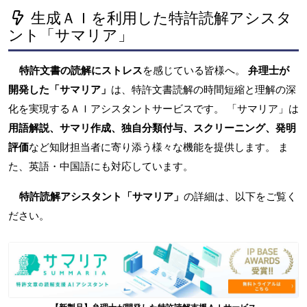
生成ＡＩを利用した特許読解アシスタ
ント「サマリア」
特許文書の読解にストレス
を感じている皆様へ。
弁理士が
開発した「サマリア」
は、特許文書読解の時間短縮と理解の深
化を実現するＡＩアシスタントサービスです。 「サマリア」は
用語解説、サマリ作成、独自分類付与、スクリーニング、発明
評価
など知財担当者に寄り添う様々な機能を提供します。 ま
た、英語・中国語にも対応しています。
特許読解アシスタント「サマリア」
の詳細は、以下をご覧く
ださい。