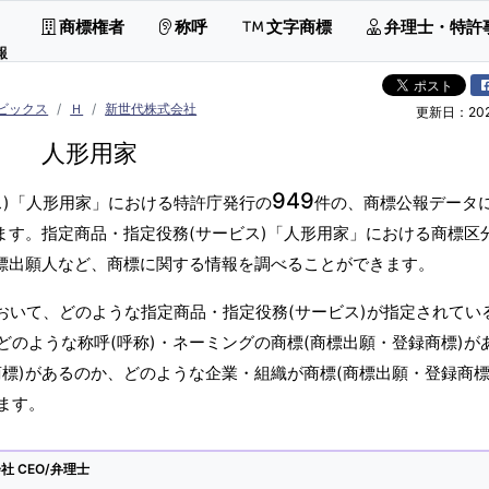
商標権者
称呼
文字商標
弁理士・特許
報
ビックス
Ｈ
新世代株式会社
更新日：2026
人形用家
949
ス)「人形用家」における特許庁発行の
件の、商標公報データ
ます。指定商品・指定役務(サービス)「人形用家」における商標区
商標出願人など、商標に関する情報を調べることができます。
おいて、どのような指定商品・指定役務(サービス)が指定されてい
のような称呼(呼称)・ネーミングの商標(商標出願・登録商標)が
標)があるのか、どのような企業・組織が商標(商標出願・登録商標
ます。
 CEO/弁理士