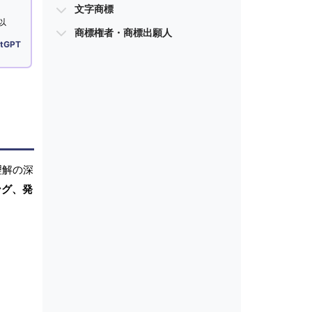
文字商標
以
商標権者・商標出願人
tGPT
理解の深
ング、発