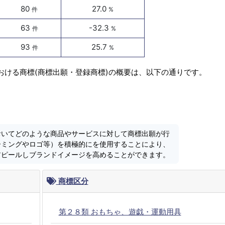
80
27.0
件
%
63
-32.3
件
%
93
25.7
件
%
おける商標(商標出願・登録商標)の概要は、以下の通りです。
おいてどのような商品やサービスに対して商標出願が行
ーミングやロゴ等）を積極的にを使用することにより、
アピールしブランドイメージを高めることができます。
商標区分
第２８類 おもちゃ、遊戯・運動用具