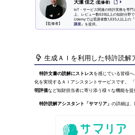
大瀬 佳之
(監修者)
IoT・サービス関連の特許実務を専門
上、レビュー数639以上の知財分野
Udemyでは受講者数1,635人以上の『
【監修者】
講座
』を提供。
生成ＡＩを利用した特許読解
特許文書の読解にストレス
を感じている皆様
化を実現するＡＩアシスタントサービスです。 
明評価
など知財担当者に寄り添う様々な機能を提
特許読解アシスタント「サマリア」
の詳細は、