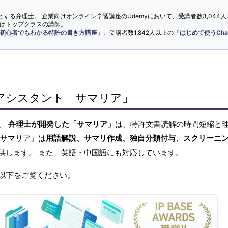
とする弁理士。 企業向けオンライン学習講座のUdemyにおいて、受講者数3,044人
ではトップクラスの講師。
初心者でもわかる特許の書き方講座
』、受講者数1,842人以上の『
はじめて使うCha
アシスタント「サマリア」
へ。
弁理士が開発した「サマリア」
は、特許文書読解の時間短縮と
「サマリア」は
用語解説、サマリ作成、独自分類付与、スクリーニ
供します。 また、英語・中国語にも対応しています。
以下をご覧ください。