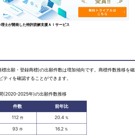
弁理士が開発した特許読解支援ＡＩサービス
商標(商標出願・登録商標)の出願件数は増加傾向です。商標件数推移を
ビティを確認することができます。
(2020-2025年)の出願件数推移
件数
前年比
112
20.4
件
%
93
16.2
件
%