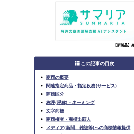
【新製品】
この記事の目次
商標の概要
関連指定商品・指定役務(サービス)
商標区分
称呼(呼称)・ネーミング
文字商標
商標権者・商標出願人
メディア(新聞、雑誌等)への商標情報提供