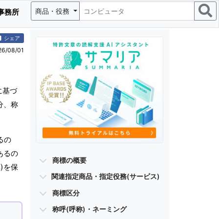
商品・役務
事務所
シェア
/08/01
に基づ
分、称
るの
あるの
商標の概要
)を保
関連指定商品・指定役務(サービス)
商標区分
称呼(呼称)・ネーミング