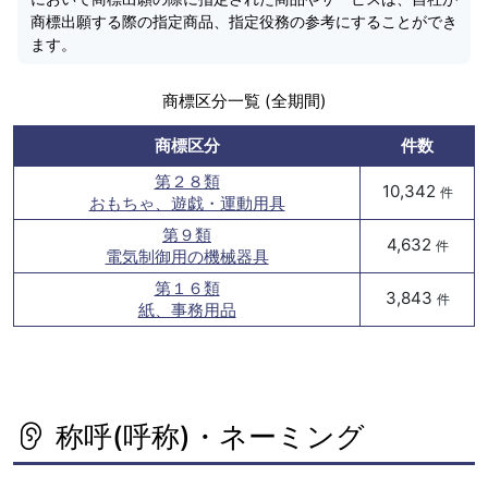
商標出願する際の指定商品、指定役務の参考にすることができ
ます。
商標区分一覧 (全期間)
商標区分
件数
第２８類
10,342
件
おもちゃ、遊戯・運動用具
第９類
4,632
件
電気制御用の機械器具
第１６類
3,843
件
紙、事務用品
称呼(呼称)・ネーミング