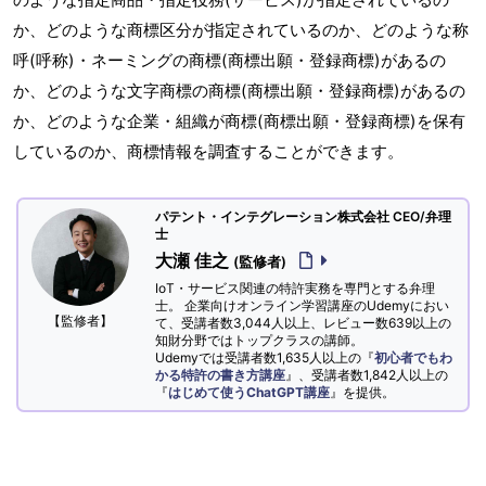
か、どのような商標区分が指定されているのか、どのような称
呼(呼称)・ネーミングの商標(商標出願・登録商標)があるの
か、どのような文字商標の商標(商標出願・登録商標)があるの
か、どのような企業・組織が商標(商標出願・登録商標)を保有
しているのか、商標情報を調査することができます。
パテント・インテグレーション株式会社 CEO/弁理
士
大瀬 佳之
(監修者)
IoT・サービス関連の特許実務を専門とする弁理
士。 企業向けオンライン学習講座のUdemyにおい
【監修者】
て、受講者数3,044人以上、レビュー数639以上の
知財分野ではトップクラスの講師。
Udemyでは受講者数1,635人以上の『
初心者でもわ
かる特許の書き方講座
』、受講者数1,842人以上の
『
はじめて使うChatGPT講座
』を提供。