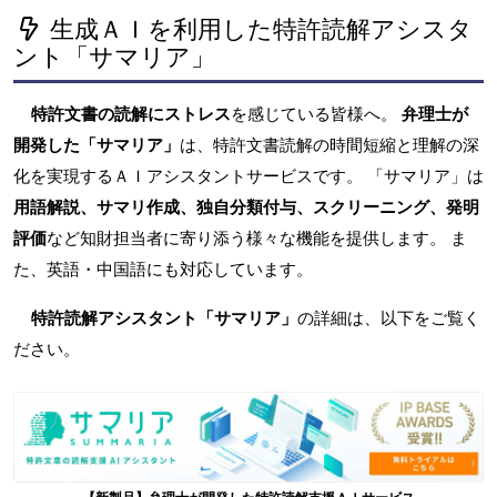
生成ＡＩを利用した特許読解アシスタ
ント「サマリア」
特許文書の読解にストレス
を感じている皆様へ。
弁理士が
開発した「サマリア」
は、特許文書読解の時間短縮と理解の深
化を実現するＡＩアシスタントサービスです。 「サマリア」は
用語解説、サマリ作成、独自分類付与、スクリーニング、発明
評価
など知財担当者に寄り添う様々な機能を提供します。 ま
た、英語・中国語にも対応しています。
特許読解アシスタント「サマリア」
の詳細は、以下をご覧く
ださい。