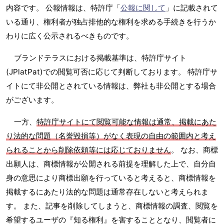
内容です。 公報情報は、特許庁「
公報に関して
」に記載されて
いる通り、権利者が独占排他的な権利を求める手続きを行うか
わりに広く公示されるべきものです。
ブランドテラスにおける掲載基準は、特許庁サイト
(JPlatPat)での閲覧可否に応じて判断しております。 特許庁サ
イトにて非公開とされている情報は、弊社も非公開とする場合
がございます。
一方、
特許庁サイトにて閲覧可能な情報は通常、掲載にあた
り法的な問題（名誉毀損等）がなく表現の自由の範囲内と考え
られることから削除依頼等には応じておりません
。 なお、商標
出願人は、商標情報が公開される前提を理解した上で、自分自
身の意思により商標出願を行っていると考えると、商標情報を
掲載するにあたり法的な問題は通常存在しないと考えられま
す。 また、記事を削除してしまうと、商標情報の調査、閲覧を
希望するユーザの『知る権利』を害することとなり、閲覧者に