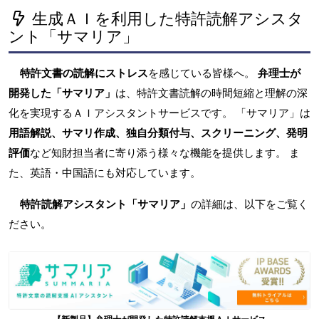
生成ＡＩを利用した特許読解アシスタ
ント「サマリア」
特許文書の読解にストレス
を感じている皆様へ。
弁理士が
開発した「サマリア」
は、特許文書読解の時間短縮と理解の深
化を実現するＡＩアシスタントサービスです。 「サマリア」は
用語解説、サマリ作成、独自分類付与、スクリーニング、発明
評価
など知財担当者に寄り添う様々な機能を提供します。 ま
た、英語・中国語にも対応しています。
特許読解アシスタント「サマリア」
の詳細は、以下をご覧く
ださい。