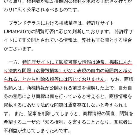
いる通り、権利者が独占排他的な権利を求める手続きを行うか
わりに広く公示されるべきものです。
ブランドテラスにおける掲載基準は、特許庁サイト
(JPlatPat)での閲覧可否に応じて判断しております。 特許庁サ
イトにて非公開とされている情報は、弊社も非公開とする場合
がございます。
一方、
特許庁サイトにて閲覧可能な情報は通常、掲載にあた
り法的な問題（名誉毀損等）がなく表現の自由の範囲内と考え
られることから削除依頼等には応じておりません
。 なお、商標
出願人は、商標情報が公開される前提を理解した上で、自分自
身の意思により商標出願を行っていると考えると、商標情報を
掲載するにあたり法的な問題は通常存在しないと考えられま
す。 また、記事を削除してしまうと、商標情報の調査、閲覧を
希望するユーザの『知る権利』を害することとなり、閲覧者に
不利益が生じてしまうためです。