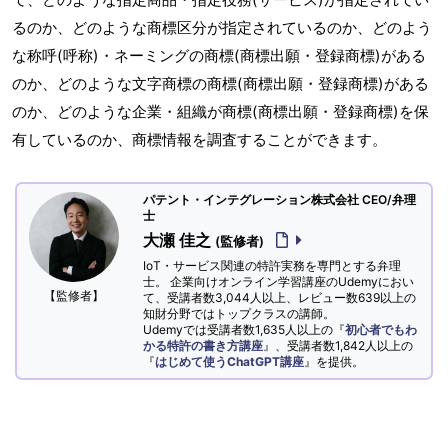
るのか、どのような商標区分が指定されているのか、どのよう
な称呼(呼称)・ネーミングの商標(商標出願・登録商標)がある
のか、どのような文字商標の商標(商標出願・登録商標)がある
のか、どのような企業・組織が商標(商標出願・登録商標)を保
有しているのか、商標情報を調査することができます。
パテント・インテグレーション株式会社 CEO/弁理
士
大瀬 佳之
(監修者)
IoT・サービス関連の特許実務を専門とする弁理
士。 企業向けオンライン学習講座のUdemyにおい
【監修者】
て、受講者数3,044人以上、レビュー数639以上の
知財分野ではトップクラスの講師。
Udemyでは受講者数1,635人以上の『
初心者でもわ
かる特許の書き方講座
』、受講者数1,842人以上の
『
はじめて使うChatGPT講座
』を提供。