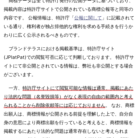
商標データは全て特許庁発行の公開データに基づいており、
掲載内容は特許庁サイトで公開されている商標公報等と同等の
内容です。 公報情報は、特許庁「
公報に関して
」に記載されて
いる通り、権利者が独占排他的な権利を求める手続きを行うか
わりに広く公示されるべきものです。
ブランドテラスにおける掲載基準は、特許庁サイト
(JPlatPat)での閲覧可否に応じて判断しております。 特許庁サ
イトにて非公開とされている情報は、弊社も非公開とする場合
がございます。
一方、
特許庁サイトにて閲覧可能な情報は通常、掲載にあた
り法的な問題（名誉毀損等）がなく表現の自由の範囲内と考え
られることから削除依頼等には応じておりません
。 なお、商標
出願人は、商標情報が公開される前提を理解した上で、自分自
身の意思により商標出願を行っていると考えると、商標情報を
掲載するにあたり法的な問題は通常存在しないと考えられま