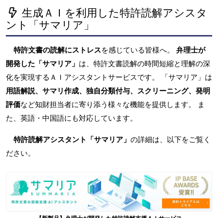
生成ＡＩを利用した特許読解アシスタ
ント「サマリア」
特許文書の読解にストレス
を感じている皆様へ。
弁理士が
開発した「サマリア」
は、特許文書読解の時間短縮と理解の深
化を実現するＡＩアシスタントサービスです。 「サマリア」は
用語解説、サマリ作成、独自分類付与、スクリーニング、発明
評価
など知財担当者に寄り添う様々な機能を提供します。 ま
た、英語・中国語にも対応しています。
特許読解アシスタント「サマリア」
の詳細は、以下をご覧く
ださい。