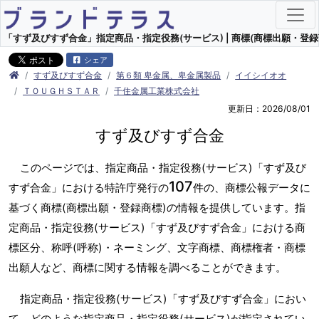
「すず及びすず合金」指定商品・指定役務(サービス) | 商標(商標出願・登録
シェア
すず及びすず合金
第６類 卑金属、卑金属製品
イイシイオオ
ＴＯＵＧＨＳＴＡＲ
千住金属工業株式会社
更新日：2026/08/01
すず及びすず合金
このページでは、指定商品・指定役務(サービス)「すず及び
107
すず合金」における特許庁発行の
件の、商標公報データに
基づく商標(商標出願・登録商標)の情報を提供しています。指
定商品・指定役務(サービス)「すず及びすず合金」における商
標区分、称呼(呼称)・ネーミング、文字商標、商標権者・商標
出願人など、商標に関する情報を調べることができます。
指定商品・指定役務(サービス)「すず及びすず合金」におい
て、どのような指定商品・指定役務(サービス)が指定されてい