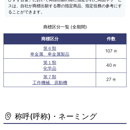
スは、自社が商標出願する際の指定商品、指定役務の参考にす
ることができます。
商標区分一覧 (全期間)
商標区分
件数
第６類
107
件
卑金属、卑金属製品
第１類
40
件
化学品
第７類
27
件
工作機械、原動機
称呼(呼称)・ネーミング