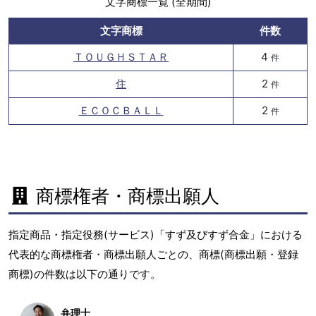
文字商標一覧 (全期間)
文字商標
件数
ＴＯＵＧＨＳＴＡＲ
4
件
住
2
件
ＥＣＯＣＢＡＬＬ
2
件
商標権者・商標出願人
指定商品・指定役務(サービス)「すず及びすず合金」における
代表的な商標権者・商標出願人ごとの、商標(商標出願・登録
商標)の件数は以下の通りです。
弁理士