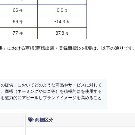
66
0.0
件
%
66
-14.3
件
%
77
87.8
件
%
供」における商標(商標出願・登録商標)の概要は、以下の通りです
コの提供」においてどのような商品やサービスに対して
は、商標（ネーミングやロゴ等）を積極的にを使用する
スを魅力的にアピールしブランドイメージを高めること
商標区分