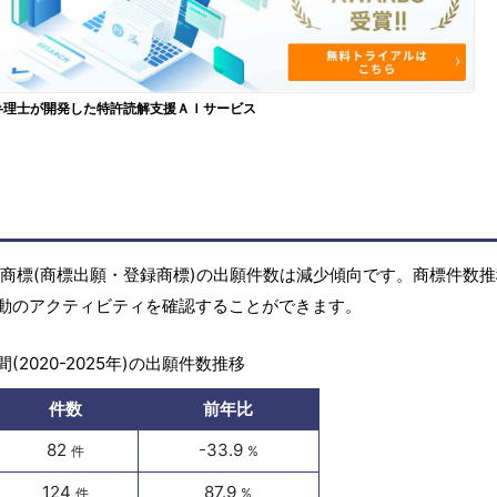
弁理士が開発した特許読解支援ＡＩサービス
年)の商標(商標出願・登録商標)の出願件数は減少傾向です。商標件数
動のアクティビティを確認することができます。
(2020-2025年)の出願件数推移
件数
前年比
82
-33.9
件
%
124
87.9
件
%