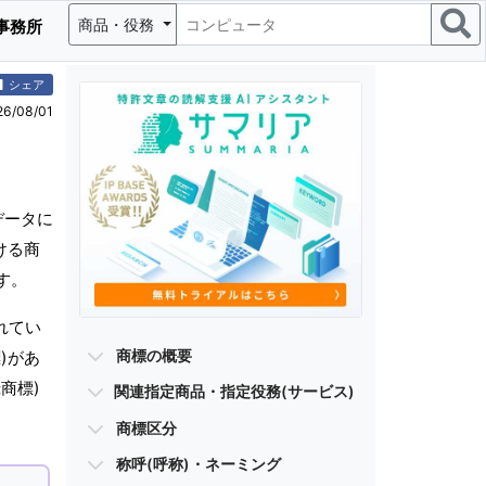
商品・役務
事務所
シェア
/08/01
データに
ける商
す。
れてい
商標の概要
)があ
商標)
関連指定商品・指定役務(サービス)
商標区分
称呼(呼称)・ネーミング