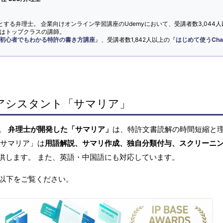
とする弁理士。 企業向けオンライン学習講座のUdemyにおいて、受講者数3,044人
ではトップクラスの講師。
初心者でもわかる特許の書き方講座
』、受講者数1,842人以上の『
はじめて使うCha
アシスタント「サマリア」
へ。
弁理士が開発した「サマリア」
は、特許文書読解の時間短縮と
「サマリア」は
用語解説、サマリ作成、独自分類付与、スクリーニ
供します。 また、英語・中国語にも対応しています。
以下をご覧ください。