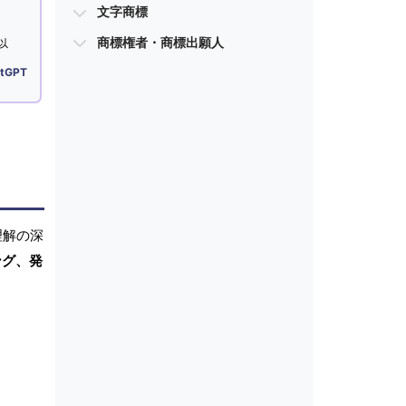
文字商標
商標権者・商標出願人
以
tGPT
理解の深
ング、発