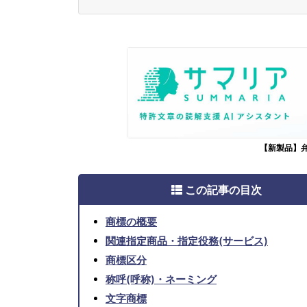
【新製品】
この記事の目次
商標の概要
関連指定商品・指定役務(サービス)
商標区分
称呼(呼称)・ネーミング
文字商標