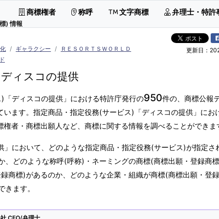
商標権者
称呼
文字商標
弁理士・特許
標) 情報
文化
ギャラクシー
ＲＥＳＯＲＴＳＷＯＲＬＤ
更新日：2026
ド
ディスコの提供
950
ス)「ディスコの提供」における特許庁発行の
件の、商標公報
ています。指定商品・指定役務(サービス)「ディスコの提供」にお
商標権者・商標出願人など、商標に関する情報を調べることができま
供」において、どのような指定商品・指定役務(サービス)が指定さ
、どのような称呼(呼称)・ネーミングの商標(商標出願・登録商標
録商標)があるのか、どのような企業・組織が商標(商標出願・登録
できます。
 CEO/弁理士