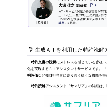
大瀬 佳之
(監修者)
IoT・サービス関連の特許実務を専門
上、レビュー数639以上の知財分野
Udemyでは受講者数1,635人以上の『
【監修者】
講座
』を提供。
生成ＡＩを利用した特許読解
特許文書の読解にストレス
を感じている皆様
化を実現するＡＩアシスタントサービスです。 
明評価
など知財担当者に寄り添う様々な機能を提
特許読解アシスタント「サマリア」
の詳細は、