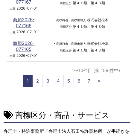
077167
・
第４１類、第４３類
商標区分
2026-07-01
出願
商願2026-
・
株式会社松本
商標権者・商標出願人
077166
・
第４１類、第４３類
商標区分
2026-07-01
出願
商願2026-
・
株式会社松本
商標権者・商標出願人
077165
・
第４１類、第４３類
商標区分
2026-07-01
出願
1〜10件目 (全 159 件中)
N
1
2
3
4
5
6
7
»
e
x
t
商標区分・商品・サービス
弁理士・特許事務所「弁理士法人石田特許事務所」が手続きを