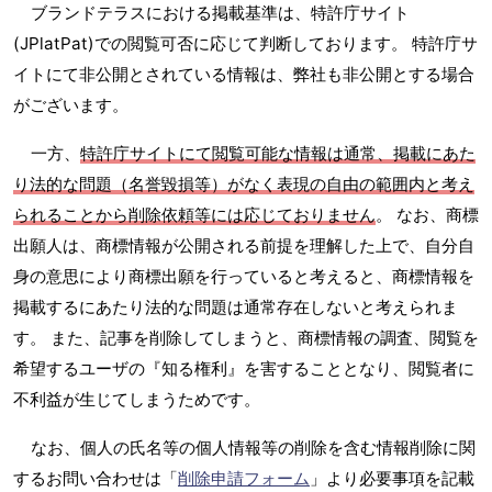
ブランドテラスにおける掲載基準は、特許庁サイト
(JPlatPat)での閲覧可否に応じて判断しております。 特許庁サ
イトにて非公開とされている情報は、弊社も非公開とする場合
がございます。
一方、
特許庁サイトにて閲覧可能な情報は通常、掲載にあた
り法的な問題（名誉毀損等）がなく表現の自由の範囲内と考え
られることから削除依頼等には応じておりません
。 なお、商標
出願人は、商標情報が公開される前提を理解した上で、自分自
身の意思により商標出願を行っていると考えると、商標情報を
掲載するにあたり法的な問題は通常存在しないと考えられま
す。 また、記事を削除してしまうと、商標情報の調査、閲覧を
希望するユーザの『知る権利』を害することとなり、閲覧者に
不利益が生じてしまうためです。
なお、個人の氏名等の個人情報等の削除を含む情報削除に関
するお問い合わせは「
削除申請フォーム
」より必要事項を記載