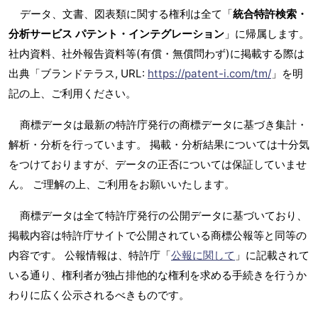
データ、文書、図表類に関する権利は全て「
統合特許検索・
分析サービス パテント・インテグレーション
」に帰属します。
社内資料、社外報告資料等(有償・無償問わず)に掲載する際は
出典「ブランドテラス, URL:
https://patent-i.com/tm/
」を明
記の上、ご利用ください。
商標データは最新の特許庁発行の商標データに基づき集計・
解析・分析を行っています。 掲載・分析結果については十分気
をつけておりますが、データの正否については保証していませ
ん。 ご理解の上、ご利用をお願いいたします。
商標データは全て特許庁発行の公開データに基づいており、
掲載内容は特許庁サイトで公開されている商標公報等と同等の
内容です。 公報情報は、特許庁「
公報に関して
」に記載されて
いる通り、権利者が独占排他的な権利を求める手続きを行うか
わりに広く公示されるべきものです。