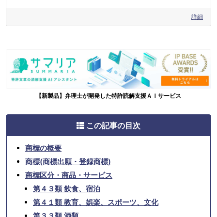
詳細
【新製品】弁理士が開発した特許読解支援ＡＩサービス
この記事の目次
商標の概要
商標(商標出願・登録商標)
商標区分・商品・サービス
第４３類 飲食、宿泊
第４１類 教育、娯楽、スポーツ、文化
第３３類 酒類