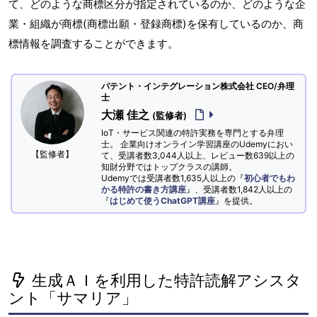
て、どのような商標区分が指定されているのか、どのような企
業・組織が商標(商標出願・登録商標)を保有しているのか、商
標情報を調査することができます。
パテント・インテグレーション株式会社 CEO/弁理
士
大瀬 佳之
(監修者)
IoT・サービス関連の特許実務を専門とする弁理
士。 企業向けオンライン学習講座のUdemyにおい
【監修者】
て、受講者数3,044人以上、レビュー数639以上の
知財分野ではトップクラスの講師。
Udemyでは受講者数1,635人以上の『
初心者でもわ
かる特許の書き方講座
』、受講者数1,842人以上の
『
はじめて使うChatGPT講座
』を提供。
生成ＡＩを利用した特許読解アシスタ
ント「サマリア」