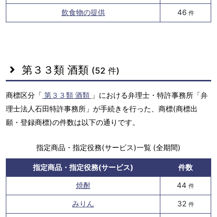
飲食物の提供
46
件
第３３類 酒類
(52 件)
商標区分「
第３３類 酒類
」における弁理士・特許事務所「弁
理士法人石田特許事務所」が手続きを行った、商標(商標出
願・登録商標)の件数は以下の通りです。
指定商品・指定役務(サービス)一覧 (全期間)
指定商品・指定役務(サービス)
件数
焼酎
44
件
みりん
32
件