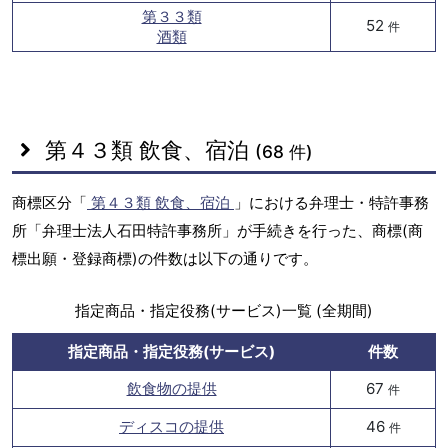
第３３類
52
件
酒類
第４３類 飲食、宿泊
(68 件)
商標区分「
第４３類 飲食、宿泊
」における弁理士・特許事務
所「弁理士法人石田特許事務所」が手続きを行った、商標(商
標出願・登録商標)の件数は以下の通りです。
指定商品・指定役務(サービス)一覧 (全期間)
指定商品・指定役務(サービス)
件数
飲食物の提供
67
件
ディスコの提供
46
件